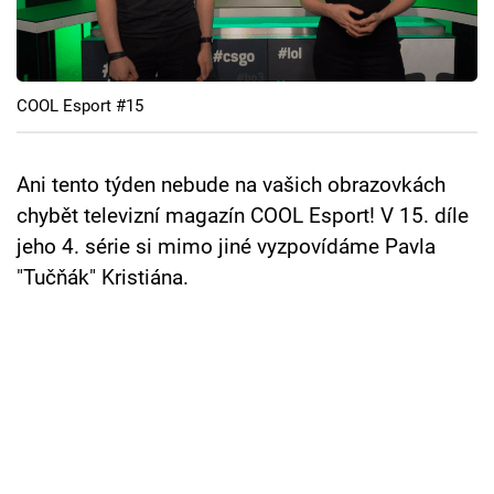
Cool Esport
Pořady
COOL Esport #15
TV Program
Sledujte prima+
Ani tento týden nebude na vašich obrazovkách
chybět televizní magazín COOL Esport! V 15. díle
jeho 4. série si mimo jiné vyzpovídáme Pavla
Přihlášení
"Tučňák" Kristiána.
Sledujte nás