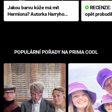
Jakou barvu kůže má mít
RECENZE: Smrtelné zlo se
Hermiona? Autorka Harryho
opět probudi
Pottera přišla s ráznou
přichází s n
odpovědí
hororovou n
POPULÁRNÍ POŘADY NA PRIMA COOL