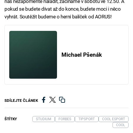
nás nezapomeňte naladit, začínáme v sobotu ve 12.50. A
pokud se budete dívat až do konce, budete moci i něco
vyhrát. Soutěžit budeme o herní balíček od AORUS!
Michael Pšenák
SDÍLEJTE ČLÁNEK
ŠTÍTKY
STUDIUM
FORBES
TIPSPORT
COOL ESPORT
COOL