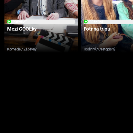
PŘEHRÁT
PŘEHRÁT
Mezi COOLky
Fotr na tripu
Komedie / Zábavný
Rodinný / Cestopisný