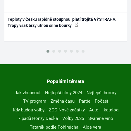
Teploty v Česku rapidně stoupnou, platí trojitá VÝSTRAHA.
Tropy však brzy utnou silné bouřky
Populární témata
Jak zhubnout
Nejlepší filmy 2024
Nejlepší horory
TV program
Změna času
Partie
Počasí
Kdy budou volby
ZOO Nové začátky
Auto – katalog
7 pádů Honzy Dědka
Volby 2025
Svařené víno
Tatarák podle Pohlreicha
Aloe vera