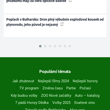
průzkumu mají za lídra opozice Babiše
Poplach v Bulharsku: Dron plný výbušnin explodoval kousek od
plynovodu, jeho původ je nejasný
Populární témata
Jak zhubnout
Nejlepší filmy 2024
Nejlepší horory
TV program
Změna času
Partie
Počasí
Kdy budou volby
ZOO Nové začátky
Auto – katalog
7 pádů Honzy Dědka
Volby 2025
Svařené víno
Tatarák podle Pohlreicha
Aloe vera