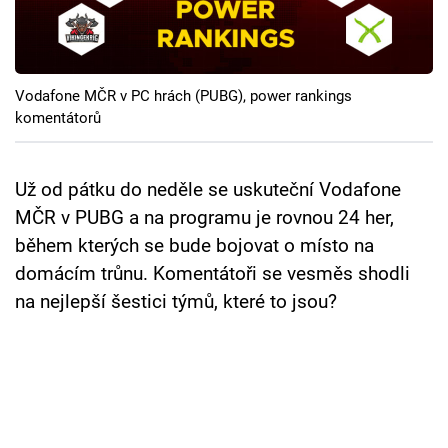
Cool Esport
Pořady
Vodafone MČR v PC hrách (PUBG), power rankings
TV Program
komentátorů
Sledujte prima+
Už od pátku do neděle se uskuteční Vodafone
MČR v PUBG a na programu je rovnou 24 her,
Přihlášení
během kterých se bude bojovat o místo na
domácím trůnu. Komentátoři se vesměs shodli
na nejlepší šestici týmů, které to jsou?
Sledujte nás