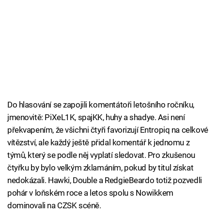
Do hlasování se zapojili komentátoři letošního ročníku,
jmenovitě: PiXeL1K, spajKK, huhy a shadye. Asi není
překvapením, že všichni čtyři favorizují Entropiq na celkové
vítězství, ale každý ještě přidal komentář k jednomu z
týmů, který se podle něj vyplatí sledovat. Pro zkušenou
čtyřku by bylo velkým zklamáním, pokud by titul získat
nedokázali. Hawki, Double a RedgieBeardo totiž pozvedli
pohár v loňském roce a letos spolu s Nowikkem
dominovali na CZSK scéně.