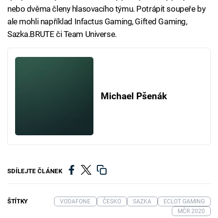
nebo dvěma členy hlasovacího týmu. Potrápit soupeře by
ale mohli například Infactus Gaming, Gifted Gaming,
Sazka.BRUTE či Team Universe.
Michael Pšenák
SDÍLEJTE ČLÁNEK
ŠTÍTKY
VODAFONE
ČESKO
SAZKA
ECLOT GAMING
MČR 2020