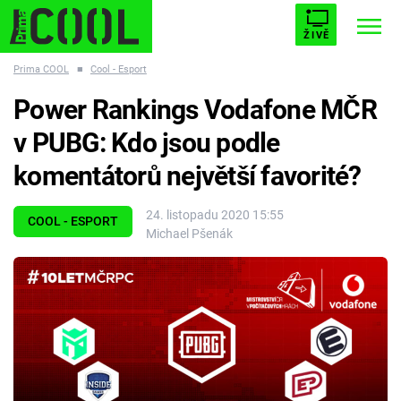
ŽIVĚ
Prima COOL
■
Cool - Esport
STARHOUSE
BUFFY, PŘEMOŽITELKA UPÍRŮ
Trendy:
Power Rankings Vodafone MČR
ESCAPE
PLNEJ KOTEL
AVENGERS 5
v PUBG: Kdo jsou podle
komentátorů největší favorité?
24. listopadu 2020 15:55
COOL - ESPORT
Michael Pšenák
Témata
Filmy
Seriály
Hry