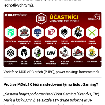
jednotlivých týmů.
Vodafone MČR v PC hrách (PUBG), power rankings komentátorů
Proč se PiXeL1K těší na sledování týmu Eclot Gaming?
„Sestava hrající pod organizací Eclot Gaming (Grendys, Tixi,
Majkl a luckyBunny) se složila až v druhé polovině MČR