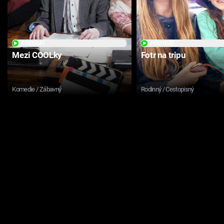
PŘEHRÁT
PŘEHRÁT
Mezi COOLky
Fotr na tripu
Komedie / Zábavný
Rodinný / Cestopisný