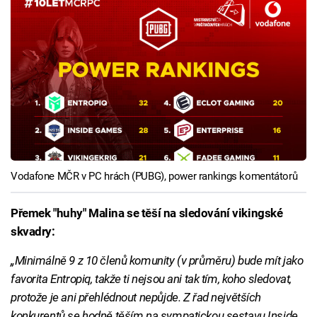
Vodafone MČR v PC hrách (PUBG), power rankings komentátorů
Přemek "huhy" Malina se těší na sledování vikingské
skvadry:
„Minimálně 9 z 10 členů komunity (v průměru) bude mít jako
favorita Entropiq, takže ti nejsou ani tak tím, koho sledovat,
protože je ani přehlédnout nepůjde. Z řad největších
konkurentů se hodně těším na sympatickou sestavu Inside