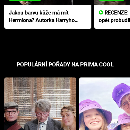
Jakou barvu kůže má mít
RECENZE: Smrtelné zlo se
Hermiona? Autorka Harryho
opět probudi
Pottera přišla s ráznou
přichází s n
odpovědí
hororovou n
POPULÁRNÍ POŘADY NA PRIMA COOL