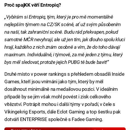
Proč spajKK věří Entropiq?
„Vybírám si Entropiq, tým, který je pro mě momentálně
nejlepším týmem na CZ/SK scéně, ať už svým působením
na naší, tak zahraniční scéně. Budu rád překvapen, pokud
samotné MČR nevyhrají, ale už jen tím, jak dlouho spolu kluci
hrají, každého z nich znám osobně a vím, že do toho dávají
maximum. Individuálně, i týmově, za mě jeden z týmu, který
bys měl sledovat, protože jejich PUBG tě bude bavit!“
Druhé místo v power rankings s přehledem obsadili Inside
Games, kteří jsou vnímáni jako tým, který by měl
dosáhnout minimálně na medailovou pozici. V ideálním
případě by se jim však mohl povést i zisk celkového
vítězství. Potrápit mohou i další týmy v pořadí, v čele s
Vikingekrig Esports, dále Eclot Gaming a top šestku pak
dotváří ENTERPRISE společně s Fadee Gaming.