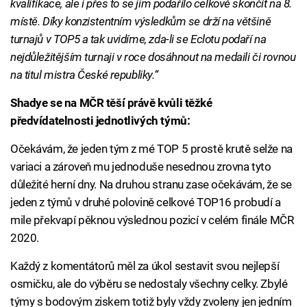
kvalifikace, ale i přes to se jim podařilo celkově skončit na 8.
místě. Díky konzistentním výsledkům se drží na většině
turnajů v TOP5 a tak uvidíme, zda-li se Eclotu podaří na
nejdůležitějším turnaji v roce dosáhnout na medaili či rovnou
na titul mistra České republiky.“
Shadye se na MČR těší právě kvůli těžké
předvídatelnosti jednotlivých týmů:
Očekávám, že jeden tým z mé TOP 5 prostě krutě selže na
variaci a zároveň mu jednoduše nesednou zrovna tyto
důležité herní dny. Na druhou stranu zase očekávám, že se
jeden z týmů v druhé polovině celkové TOP16 probudí a
mile překvapí pěknou výslednou pozicí v celém finále MČR
2020.
Každý z komentátorů měl za úkol sestavit svou nejlepší
osmičku, ale do výběru se nedostaly všechny celky. Zbylé
týmy s bodovým ziskem totiž byly vždy zvoleny jen jedním