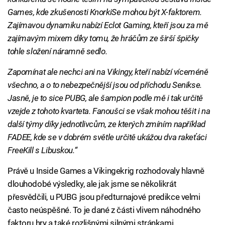
Games, kde zkušenosti KnorkiSe mohou být X-faktorem.
Zajímavou dynamiku nabízí Eclot Gaming, kteří jsou za mě
zajímavým mixem díky tomu, že hráčům ze širší špičky
tohle složení náramně sedlo.
Zapomínat ale nechci ani na Vikingy, kteří nabízí víceméně
všechno, a o to nebezpečnější jsou od příchodu Senikse.
Jasně, je to sice PUBG, ale šampion podle mě i tak určitě
vzejde z tohoto kvarteta. Fanoušci se však mohou těšit i na
další týmy díky jednotlivcům, ze kterých zmíním například
FADEE, kde se v dobrém světle určitě ukážou dva rakeťáci
FreeKill s Libuskou.“
Právě u Inside Games a Vikingekrig rozhodovaly hlavně
dlouhodobé výsledky, ale jak jsme se několikrát
přesvědčili, u PUBG jsou předturnajové predikce velmi
často neúspěšné. To je dané z části vlivem náhodného
faktoru hry a také rozlišnými silnými stránkami