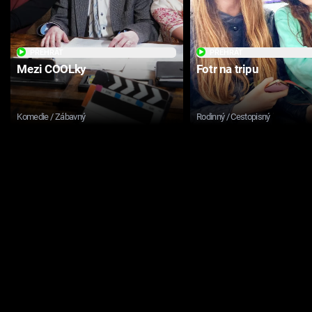
PŘEHRÁT
PŘEHRÁT
Mezi COOLky
Fotr na tripu
Komedie / Zábavný
Rodinný / Cestopisný