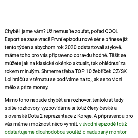
Chyběli jsme vám? Už nemusíte zoufat, pořad COOL
Esport se zase vrací! První epizodu nové série přinese již
tento týden a abychom rok 2020 odstartovali stylově,
máme toho pro vás připraveno opravdu hodně. Těšit se
můžete jak na klasické okénko aktualit, tak ohlédnutí za
rokem minulým. Shrneme třeba TOP 10 žebříček CZ/SK
Lol hráčů a v tématu se podíváme na to, jak se to vloni
mělo s prize money.
Mimo toho nebude chybět ani rozhovor, tentokrát tedy
spíše rozhovory, vyzpovídáme si totiž členy české a
slovenské Dota 2 reprezentace z Koreje. A připravenou pro
vás máme i možnost něco vyhrát,
v úvodní epizodě totiž
odstartujeme dlouhodobou soutěž o nadupaný monitor