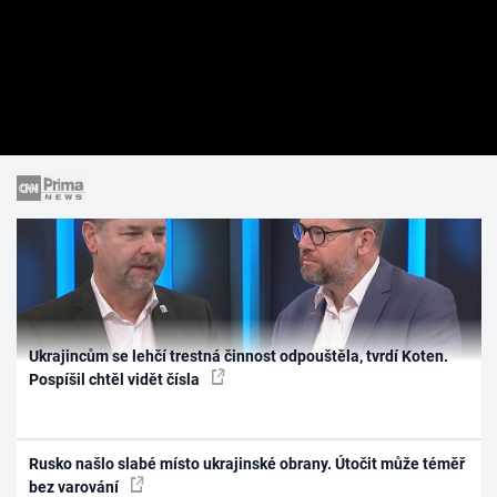
Ukrajincům se lehčí trestná činnost odpouštěla, tvrdí Koten.
Pospíšil chtěl vidět čísla
Rusko našlo slabé místo ukrajinské obrany. Útočit může téměř
bez varování