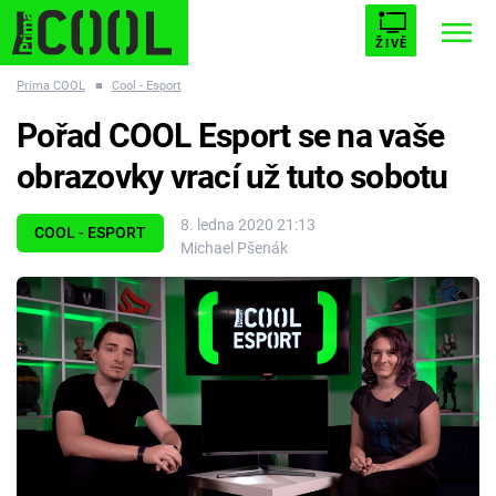
ŽIVĚ
Prima COOL
■
Cool - Esport
STARHOUSE
BUFFY, PŘEMOŽITELKA UPÍRŮ
Trendy:
Pořad COOL Esport se na vaše
ESCAPE
PLNEJ KOTEL
AVENGERS 5
obrazovky vrací už tuto sobotu
8. ledna 2020 21:13
COOL - ESPORT
Michael Pšenák
Témata
Filmy
Seriály
Hry