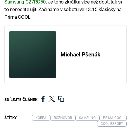
Samsung C27RG50
. Je toho zkrátka více než dost, tak si
to nenechte ujít. Začínáme v sobotu ve 13.15 klasicky na
Prima COOL!
Michael Pšenák
SDÍLEJTE ČLÁNEK
ŠTÍTKY
KOREA
ROZHOVOR
SAMSUNG
PRIMA COOL
COOL ESPORT