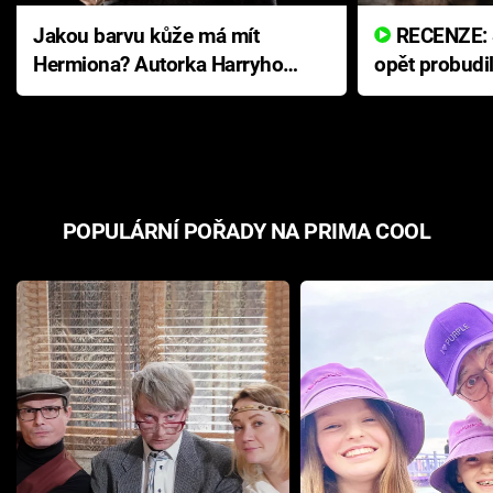
Jakou barvu kůže má mít
RECENZE: Smrtelné zlo se
Hermiona? Autorka Harryho
opět probudi
Pottera přišla s ráznou
přichází s n
odpovědí
hororovou n
POPULÁRNÍ POŘADY NA PRIMA COOL