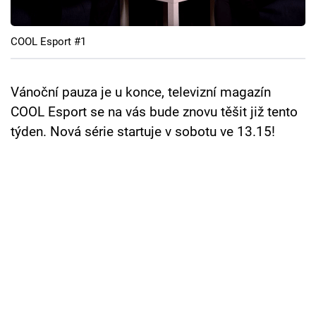
Cool Esport
COOL Esport #1
Pořady
TV Program
Vánoční pauza je u konce, televizní magazín
COOL Esport se na vás bude znovu těšit již tento
Sledujte prima+
týden. Nová série startuje v sobotu ve 13.15!
Přihlášení
Sledujte nás