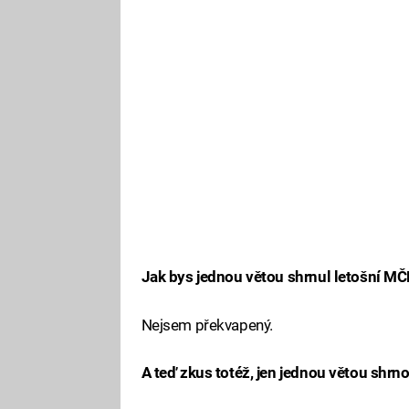
Jak bys jednou větou shrnul letošní MČ
Nejsem překvapený.
A teď zkus totéž, jen jednou větou shrn