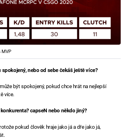
 s MVP
 spokojený, nebo od sebe čekáš ještě více?
nemůže být spokojený, pokud chce hrát na nejlepší
ě více.
o konkurenta? capseN nebo někdo jiný?
tože pokud člověk hraje jako já a dře jako já,
át.