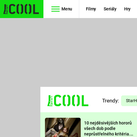
Menu
Filmy
Seriály
Hry
Seriály
Filmy
SIMPSONOVI
STAR WARS
HVĚZDNÁ
AVENGERS
BRÁNA
RYCHLE A
TEORIE
ZBĚSILE 10
Trendy:
VELKÉHO
Star
PREDÁTOR
TŘESKU
10 nejděsivějších hororů
FUTURAMA
všech dob podle
neprůstřelného kritéria.