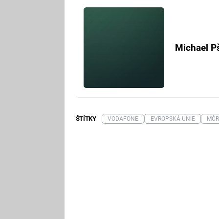
Michael P
ŠTÍTKY
VODAFONE
EVROPSKÁ UNIE
MČR