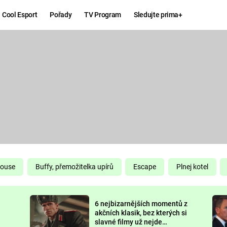
Cool Esport
Pořady
TV Program
Sledujte prima+
Hry
Zábava
MAFIA
ZÁBAVN
GALERI
GTA 6
NEJLEP
KINGDOM
KOMEDI
COME:
DELIVERANCE
CHUCK
House
Buffy, přemožitelka upírů
Escape
Plnej kotel
NORRIS
ESPORT
6 nejbizarnějších momentů z
DEADP
akčních klasik, bez kterých si
slavné filmy už nejde