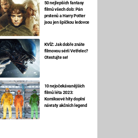
50 nejlepších fantasy
filmů všech dob: Pán
prstenů a Harry Potter
jsou jen špičkou ledovce
KVÍZ: Jak dobře znáte
filmovou sérii Vetřelec?
Otestujte se!
10 nejočekávanějších
filmů léta 2023:
Komiksové hity doplní
návraty akčních legend