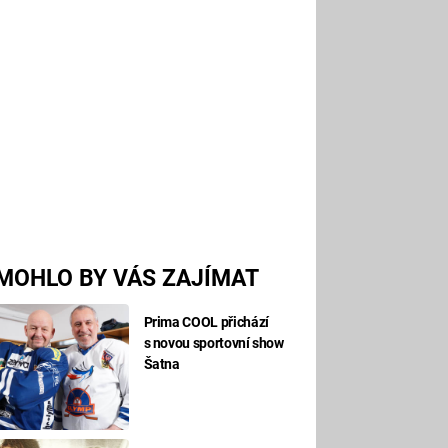
MOHLO BY VÁS ZAJÍMAT
Prima COOL přichází
s novou sportovní show
Šatna