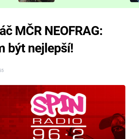
představit
hráč MČR NEOFRAG:
 být nejlepší!
55