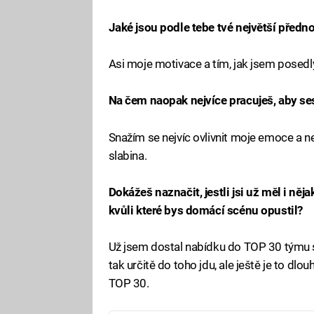
Jaké jsou podle tebe tvé největší přednos
Asi moje motivace a tím, jak jsem posedlý
Na čem naopak nejvíce pracuješ, aby ses
Snažím se nejvíc ovlivnit moje emoce a ned
slabina.
Dokážeš naznačit, jestli jsi už měl i ně
kvůli které bys domácí scénu opustil?
Už jsem dostal nabídku do TOP 30 týmu 
tak určitě do toho jdu, ale ještě je to dl
TOP 30.