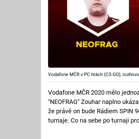
Vodafone MČR v PC hrách (CS:GO), rozhov
Vodafone MČR 2020 mělo jednoz
"NEOFRAG" Zouhar naplno ukázal s
že právě on bude Rádiem SPIN 9
turnaje. Co na sebe po turnaji pr