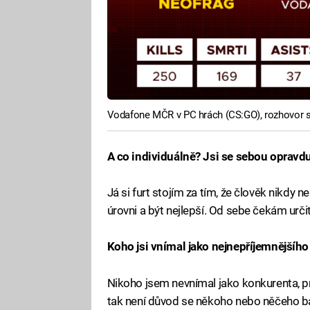
Vodafone MČR v PC hrách (CS:GO), rozhovor
A co individuálně? Jsi se sebou opravdu
Já si furt stojím za tím, že člověk nikdy 
úrovni a být nejlepší. Od sebe čekám určit
Koho jsi vnímal jako nejnepříjemnějšíh
Nikoho jsem nevnímal jako konkurenta, pro
tak není důvod se někoho nebo něčeho b