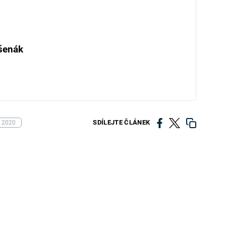
šenák
SDÍLEJTE ČLÁNEK
 2020