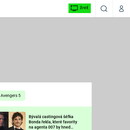
ŽIVĚ
Vyhledávání
Můj p
Prima+
É
CNN Prima NEWS
E
Prima FRESH
ŠÍ
Prima LIVING
E
Prima Ženy
Avengers 5
Prima LAJK
Bývalá castingová šéfka
OOL
Bonda řekla, které favority
Sledujte nás
na agenta 007 by hned