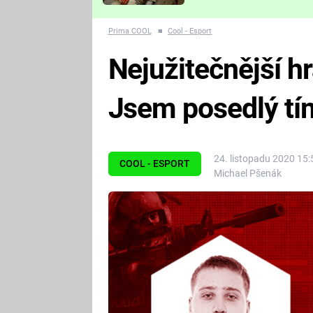
Které děsivé pecky vám
nejvíc zvednou tep?
Prima COOL
■
Cool - Esport
Nejužitečnější 
Jsem posedlý tím
24. listopadu 2020 15:
COOL - ESPORT
Michael Pšenák