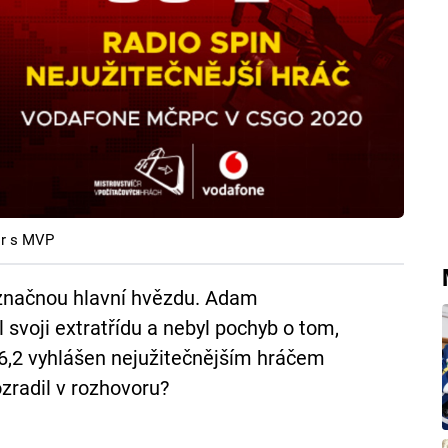
or s MVP
načnou hlavní hvězdu. Adam
voji extratřídu a nebyl pochyb o tom,
6,2 vyhlášen nejužitečnějším hráčem
ozradil v rozhovoru?