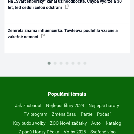
Na „Švarcenberský“ kanál už neodbočíte. Chyba vydržela 30
let, teď ceduli celou odstraní
Zemřela známá influencerka. Towleová podlehla vzácné a
zákeřné nemoci
Populární témata
Jak zhubnout
Nejlepší filmy 2024
Nejlepší horory
TV program
Změna času
Partie
Počasí
Kdy budou volby
ZOO Nové začátky
Auto – katalog
7 pádů Honzy Dědka
Volby 2025
Svařené víno