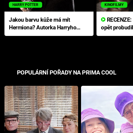
HARRY POTTER
KINOFILMY
Jakou barvu kůže má mít
RECENZE: Smrtelné zlo se
Hermiona? Autorka Harryho
opět probudi
Pottera přišla s ráznou
přichází s n
odpovědí
hororovou n
POPULÁRNÍ POŘADY NA PRIMA COOL