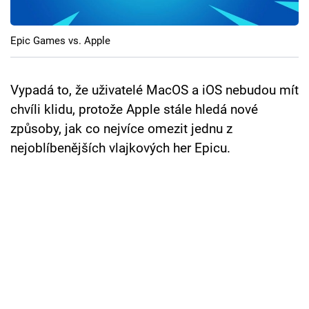
Cool Esport
Epic Games vs. Apple
Pořady
TV Program
Vypadá to, že uživatelé MacOS a iOS nebudou mít
chvíli klidu, protože Apple stále hledá nové
Sledujte prima+
způsoby, jak co nejvíce omezit jednu z
nejoblíbenějších vlajkových her Epicu.
Přihlášení
Sledujte nás