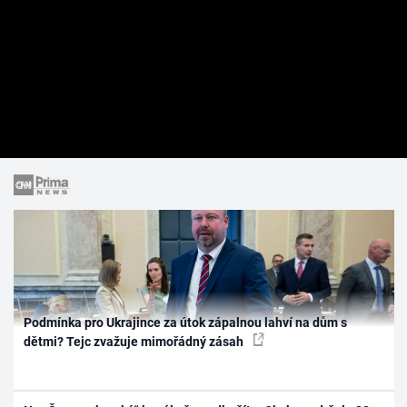
Podmínka pro Ukrajince za útok zápalnou lahví na dům s
dětmi? Tejc zvažuje mimořádný zásah