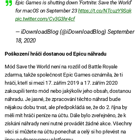
Epic Games is shutting down ‘Fortnite: Save the World’
for macOS on September 23
https://t.co/NTcuzY9Sqk
pic.twitter.com/Cv3G3hr4cf
— iDownloadBlog (@iDownloadBlog)
September
18, 2020
Poškození hráči dostanou od Epicu náhradu
Mód Save the World není na rozdíl od Battle Royale
zdarma, takže společnost Epic Games oznámila, že ti
hráči, kteří si mezi 17. zářím 2019 a 17. zářím 2020
zakoupili tento mód nebo jakýkoliv jeho obsah, dostanou
náhradu. Je jasné, že zpracování těchto náhrad bude
nějakou dobu trvat, ale předpokládá se, že do 2. října by
měli mít hráči peníze na účtu. Dále bylo zveřejněno, že k
získání náhrady není nutné provádět žádné akce. Všechny
věci si můžete na účtu ponechat a celý si ho převést na
jinou podporovanou platformu.