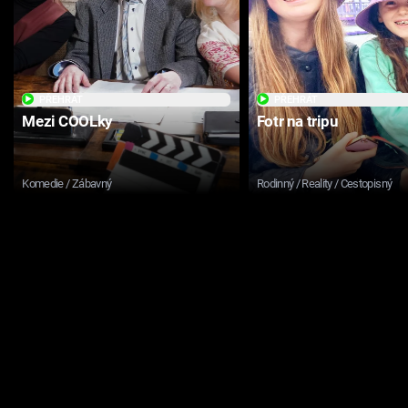
PŘEHRÁT
PŘEHRÁT
Mezi COOLky
Fotr na tripu
Komedie / Zábavný
Rodinný / Reality / Cestopisný