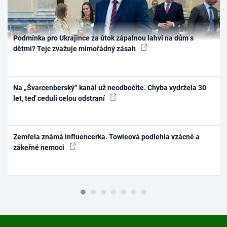
Podmínka pro Ukrajince za útok zápalnou lahví na dům s
dětmi? Tejc zvažuje mimořádný zásah
Na „Švarcenberský“ kanál už neodbočíte. Chyba vydržela 30
let, teď ceduli celou odstraní
Zemřela známá influencerka. Towleová podlehla vzácné a
zákeřné nemoci