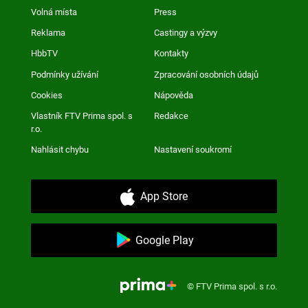
Volná místa
Press
Reklama
Castingy a výzvy
HbbTV
Kontakty
Podmínky užívání
Zpracování osobních údajů
Cookies
Nápověda
Vlastník FTV Prima spol. s
Redakce
r.o.
Nahlásit chybu
Nastavení soukromí
App Store
Google Play
© FTV Prima spol. s r.o.