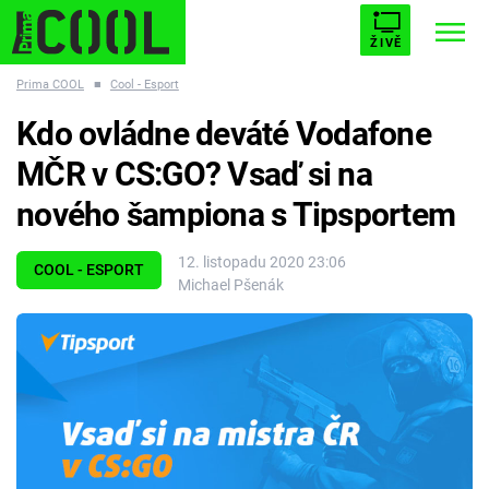
ŽIVĚ
Prima COOL
■
Cool - Esport
STARHOUSE
BUFFY, PŘEMOŽITELKA UPÍRŮ
Trendy:
Kdo ovládne deváté Vodafone
ESCAPE
PLNEJ KOTEL
AVENGERS 5
MČR v CS:GO? Vsaď si na
nového šampiona s Tipsportem
12. listopadu 2020 23:06
COOL - ESPORT
Michael Pšenák
Témata
Filmy
Seriály
Hry