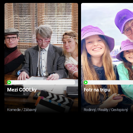
PŘEHRÁT
PŘEHRÁT
Mezi COOLky
Fotr na tripu
Komedie / Zábavný
Rodinný / Reality / Cestopisný