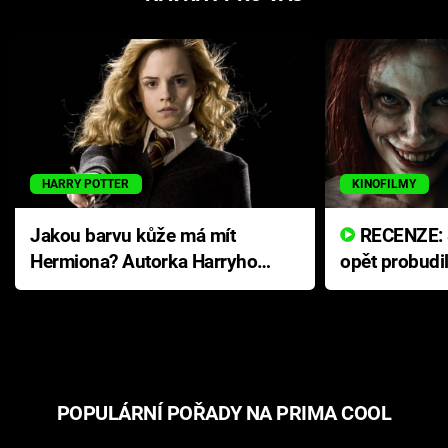
HARRY POTTER
KINOFILMY
Jakou barvu kůže má mít
RECENZE: Smrtelné zlo se
Hermiona? Autorka Harryho
opět probudi
Pottera přišla s ráznou
přichází s n
odpovědí
hororovou n
POPULÁRNÍ POŘADY NA PRIMA COOL