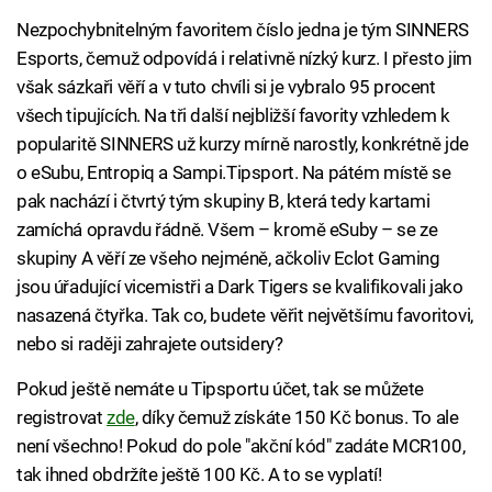
Nezpochybnitelným favoritem číslo jedna je tým SINNERS
Esports, čemuž odpovídá i relativně nízký kurz. I přesto jim
však sázkaři věří a v tuto chvíli si je vybralo 95 procent
všech tipujících. Na tři další nejbližší favority vzhledem k
popularitě SINNERS už kurzy mírně narostly, konkrétně jde
o eSubu, Entropiq a Sampi.Tipsport. Na pátém místě se
pak nachází i čtvrtý tým skupiny B, která tedy kartami
zamíchá opravdu řádně. Všem – kromě eSuby – se ze
skupiny A věří ze všeho nejméně, ačkoliv Eclot Gaming
jsou úřadující vicemistři a Dark Tigers se kvalifikovali jako
nasazená čtyřka. Tak co, budete věřit největšímu favoritovi,
nebo si raději zahrajete outsidery?
Pokud ještě nemáte u Tipsportu účet, tak se můžete
registrovat
zde
, díky čemuž získáte 150 Kč bonus. To ale
není všechno! Pokud do pole "akční kód" zadáte MCR100,
tak ihned obdržíte ještě 100 Kč. A to se vyplatí!