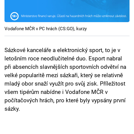
Cool Esport
Pořady
Vodafone MČR v PC hrách (CS:GO), kurzy
TV Program
Sledujte prima+
Sázkové kanceláře a elektronický sport, to je v
letošním roce neodlučitelné duo. Esport nabral
při absencích slavnějších sportovních odvětví na
Přihlášení
velké popularitě mezi sázkaři, který se relativně
mladý obor snaží využít pro svůj zisk. Příležitost
Sledujte nás
všem tipérům nabídne i Vodafone MČR v
počítačových hrách, pro které byly vypsány první
sázky.