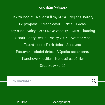
Populární témata
Jak zhubnout
Nejlepší filmy 2024
Nejlepší horory
TV program
Změna času
Partie
Počasí
Kdy budou volby
ZOO Nové začátky
Auto – katalog
7 pádů Honzy Dědka
Volby 2025
Svařené víno
Tatarák podle Pohlreicha
Aloe vera
Pěstování lichořeřišnice
Výpočet ascendentu
Tvarohové knedlíky
Nejlepší palačinky
Švestkový koláč
O FTV Prima
Management