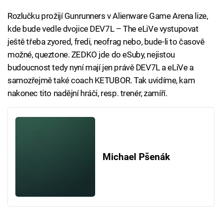
Rozlučku prožijí Gunrunners v Alienware Game Arena lize,
kde bude vedle dvojice DEV7L – The eLiVe vystupovat
ještě třeba zyored, fredi, neofrag nebo, bude-li to časově
možné, queztone. ZEDKO jde do eSuby, nejistou
budoucnost tedy nyní mají jen právě DEV7L a eLiVe a
samozřejmě také coach KETUBOR. Tak uvidíme, kam
nakonec tito nadějní hráči, resp. trenér, zamíří.
Michael Pšenák