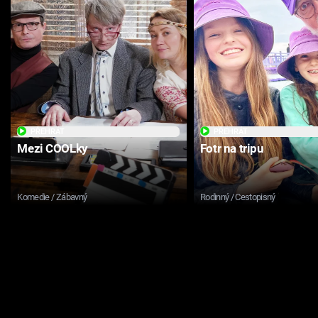
PŘEHRÁT
PŘEHRÁT
Mezi COOLky
Fotr na tripu
Komedie / Zábavný
Rodinný / Cestopisný