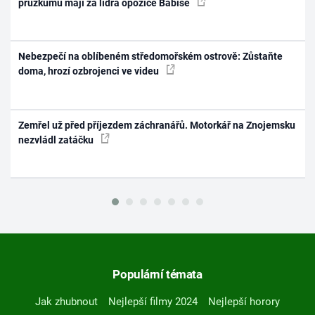
průzkumu mají za lídra opozice Babiše
Nebezpečí na oblíbeném středomořském ostrově: Zůstaňte
doma, hrozí ozbrojenci ve videu
Zemřel už před příjezdem záchranářů. Motorkář na Znojemsku
nezvládl zatáčku
Populární témata
Jak zhubnout
Nejlepší filmy 2024
Nejlepší horory