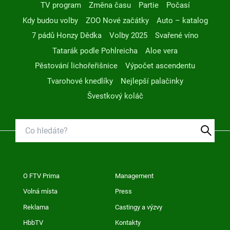
TV program
Změna času
Partie
Počasí
Kdy budou volby
ZOO Nové začátky
Auto – katalog
7 pádů Honzy Dědka
Volby 2025
Svařené víno
Tatarák podle Pohlreicha
Aloe vera
Pěstování lichořeřišnice
Výpočet ascendentu
Tvarohové knedlíky
Nejlepší palačinky
Švestkový koláč
O FTV Prima
Management
Volná místa
Press
Reklama
Castingy a výzvy
HbbTV
Kontakty