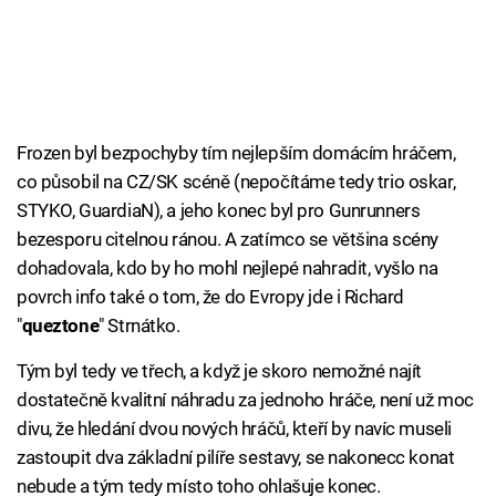
Frozen byl bezpochyby tím nejlepším domácím hráčem,
co působil na CZ/SK scéně (nepočítáme tedy trio oskar,
STYKO, GuardiaN), a jeho konec byl pro Gunrunners
bezesporu citelnou ránou. A zatímco se většina scény
dohadovala, kdo by ho mohl nejlepé nahradit, vyšlo na
povrch info také o tom, že do Evropy jde i Richard
"
queztone
" Strnátko.
Tým byl tedy ve třech, a když je skoro nemožné najít
dostatečně kvalitní náhradu za jednoho hráče, není už moc
divu, že hledání dvou nových hráčů, kteří by navíc museli
zastoupit dva základní pilíře sestavy, se nakonecc konat
nebude a tým tedy místo toho ohlašuje konec.