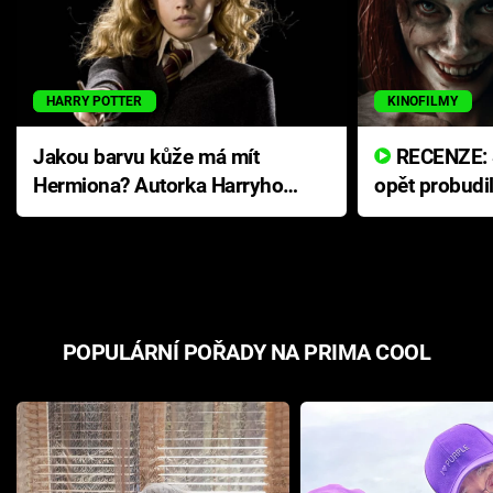
HARRY POTTER
KINOFILMY
Jakou barvu kůže má mít
RECENZE: Smrtelné zlo se
Hermiona? Autorka Harryho
opět probudi
Pottera přišla s ráznou
přichází s n
odpovědí
hororovou n
POPULÁRNÍ POŘADY NA PRIMA COOL