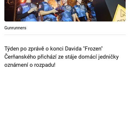
Cool Esport
Pořady
Gunrunners
TV Program
Sledujte prima+
Týden po zprávě o konci Davida "Frozen"
Čerňanského přichází ze stáje domácí jedničky
oznámení o rozpadu!
Přihlášení
Sledujte nás