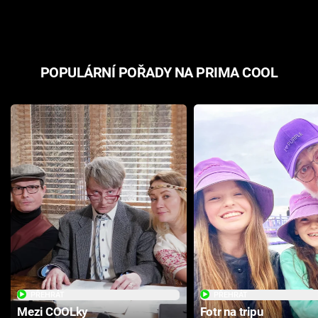
odpovědí
hororovou n
POPULÁRNÍ POŘADY NA PRIMA COOL
PŘEHRÁT
PŘEHRÁT
Mezi COOLky
Fotr na tripu