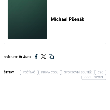
Michael Pšenák
SDÍLEJTE ČLÁNEK
ŠTÍTKY
POČÍTAČ
PRIMA COOL
SPORTOVNÍ SOUTĚŽ
CZC
COOL ESPORT