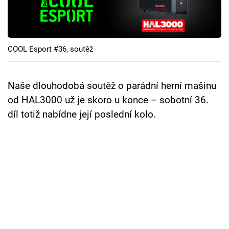
Cool Esport
Pořady
COOL Esport #36, soutěž
TV Program
Sledujte prima+
Naše dlouhodobá soutěž o parádní herní mašinu
od HAL3000 už je skoro u konce – sobotní 36.
díl totiž nabídne její poslední kolo.
Přihlášení
Sledujte nás