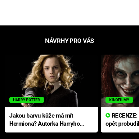
NÁVRHY PRO VÁS
HARRY POTTER
KINOFILMY
Jakou barvu kůže má mít
RECENZE: Smrtelné zlo se
Hermiona? Autorka Harryho
opět probudi
Pottera přišla s ráznou
přichází s n