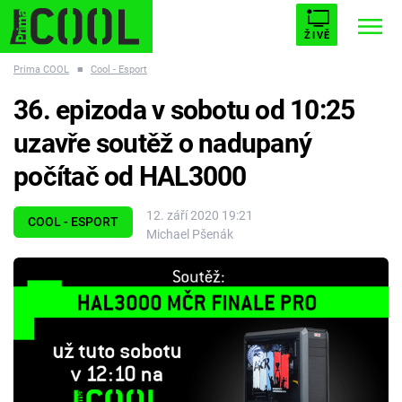
ŽIVĚ
Prima COOL
■
Cool - Esport
STARHOUSE
BUFFY, PŘEMOŽITELKA UPÍRŮ
Trendy:
36. epizoda v sobotu od 10:25
ESCAPE
PLNEJ KOTEL
AVENGERS 5
uzavře soutěž o nadupaný
počítač od HAL3000
12. září 2020 19:21
COOL - ESPORT
Michael Pšenák
Témata
Filmy
Seriály
Hry