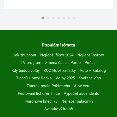
Populární témata
Jak zhubnout
Nejlepší filmy 2024
Nejlepší horory
TV program
Změna času
Partie
Počasí
Kdy budou volby
ZOO Nové začátky
Auto – katalog
7 pádů Honzy Dědka
Volby 2025
Svařené víno
Tatarák podle Pohlreicha
Aloe vera
Pěstování lichořeřišnice
Výpočet ascendentu
Tvarohové knedlíky
Nejlepší palačinky
Švestkový koláč