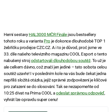
Herní sestavy
HAL3000 MČR Finále
jsou bestsellery
tohoto roku a varianta
Pro
je dokonce dlouhodobě TOP 1
žebříčku prodejce CZC.CZ. A i to je důvod, proč jsme ve
33. díle našeho televizního magazínu COOL Esport o tento
nabušený stroj
odstartovali dlouhodobou soutěž
. To už je
ale celkem dávno, což značí jen jediné – tato sobota celou
soutěž uzavře! I v posledním kole na vás bude čekat jedna
nepříliš složitá otázka, jejíž správné zodpovězení je klíčové
pro zařazení se do slosování. Tak se nezapomeňte od
10:25 dívat na Prima COOL a
odeslat správnou odpověď
,
vyhrát lze opravdu super cenu!