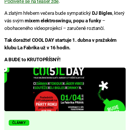
Podívejte se na teaser zde
.
A zlatým hřebem večera bude sympatický
DJ Bigles
, který
vás svým
mixem elektroswingu, popu a funky
–
obohaceného videoprojekcí
–
zaručeně roztančí.
Tak doražte! COOL DAY startuje 1. dubna v pražském
klubu La Fabrika už v 16 hodin.
A BUDE to KRUTOPŘÍSNÝ!
ČLÁNKY