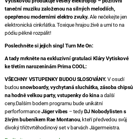
Vytiskovou produkuje veselý elektropop – pozitivní
taneční muziku založenou na silných melodiích,
opepřenou moderními elektro zvuky.
Ale nečekejte jen
elektronická cinkrlátka. Toxique hrajou živě a umí to na
pódiu pěkně rozpálit!
Poslechněte si jejich singl Turn Me On:
A tady mrkněte na exkluzivní gratulaci Kláry Vytiskové
ke třetím narozeninám Prima COOL:
VŠECHNY VSTUPENKY BUDOU SLOSOVÁNY.
V osudí
budou
snowboardy, vychytaná sluchátka, zásoba chipsů
na hodně velkou party, vstupenky do kina
a další
ceny.Dalším bodem programu bude unikátní
perforformance
Jäger vibes
–
tedy
DJ Nobodylisten s
živým bubeníkem Rae Montanou
, kteří předvedou svůj
divoký třičtvrtěhodinový set v barvách Jägermeistra.