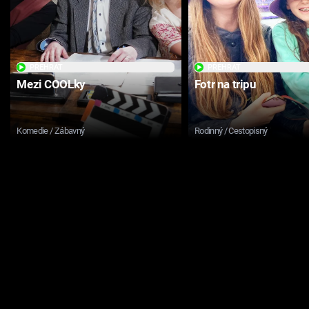
PŘEHRÁT
PŘEHRÁT
Mezi COOLky
Fotr na tripu
Komedie / Zábavný
Rodinný / Cestopisný