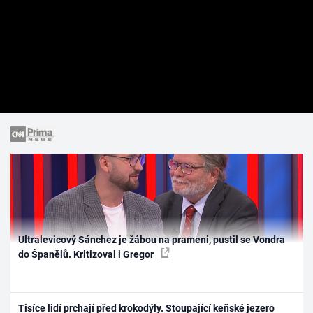
Ultralevicový Sánchez je žábou na prameni, pustil se Vondra
do Španělů. Kritizoval i Gregor
Tisíce lidí prchají před krokodýly. Stoupající keňské jezero