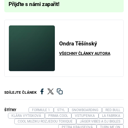
Přijďte s námi zapařit!
Ondra Těšínský
VŠECHNY ČLÁNKY AUTORA
SDÍLEJTE ČLÁNEK
ŠTÍTKY
FORMULE 1
STYL
SNOWBOARDING
RED BULL
KLÁRA VYTISKOVÁ
PRIMA COOL
VSTUPENKA
LA FABRIKA
COOL MUZIKU ROZJEDOU TOXIQUE
JÄGER VIBES A DJ BIGLES
PETRA KRAUSEOVÁ
TURN ME ON