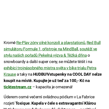
Kromě
Re-Play zóny plné konzolí a playstationů
,
Red Bull
simulátoru Formule 1
,
přístroje na MindBall
,
soutěží ve
stylu našich pořadů Pekelná výzva & Těžká dřina
o
snowboardy a další super ceny, se můžete těšit i na
exhibici trojnásobného mistra světa v bike trialu Petra
Krause
a taky na
HUDBU
!
Vstupenky na COOL DAY nelze
koupit na místě. Kupujte je už teď za 100,- Kč na
ticktestream.cz
– kapacita je omezená!
Úderem osmé večerní ovládnou pódium v La Fabrice
rozjetí
Toxique
.
Kapela v čele s extravagantní Klárou