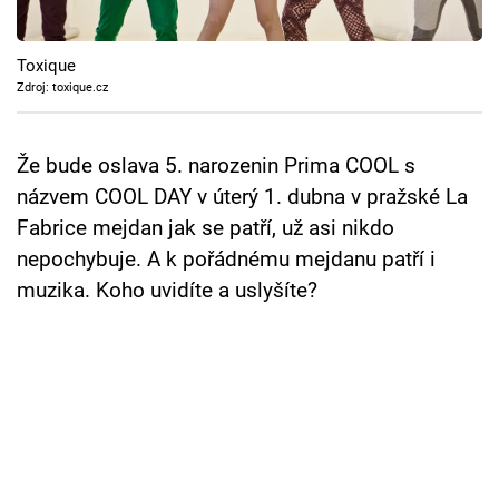
Cool Esport
Toxique
Pořady
Zdroj: toxique.cz
TV Program
Že bude oslava 5. narozenin Prima COOL s
Sledujte prima+
názvem COOL DAY v úterý 1. dubna v pražské La
Fabrice mejdan jak se patří, už asi nikdo
Přihlášení
nepochybuje. A k pořádnému mejdanu patří i
muzika. Koho uvidíte a uslyšíte?
Sledujte nás