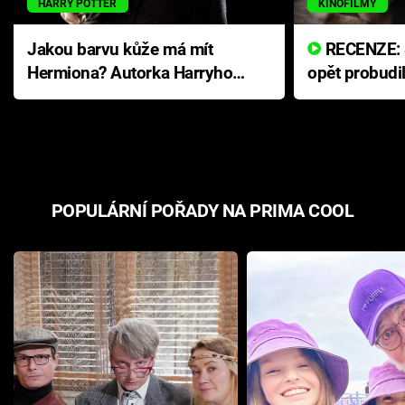
HARRY POTTER
KINOFILMY
Jakou barvu kůže má mít
RECENZE: Smrtelné zlo se
Hermiona? Autorka Harryho
opět probudi
Pottera přišla s ráznou
přichází s n
odpovědí
hororovou n
POPULÁRNÍ POŘADY NA PRIMA COOL