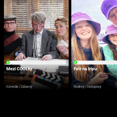
PŘEHRÁT
PŘEHRÁT
Mezi COOLky
Fotr na tripu
Komedie / Zábavný
Rodinný / Cestopisný