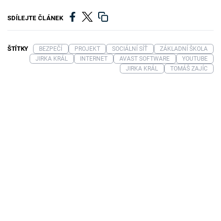
SDÍLEJTE ČLÁNEK
ŠTÍTKY
BEZPEČÍ
PROJEKT
SOCIÁLNÍ SÍŤ
ZÁKLADNÍ ŠKOLA
JIRKA KRÁL
INTERNET
AVAST SOFTWARE
YOUTUBE
JIRKA KRÁL
TOMÁŠ ZAJÍC