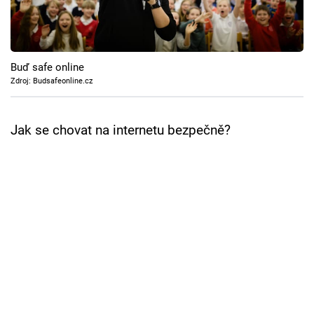
Cool Esport
Pořady
Buď safe online
TV Program
Zdroj: Budsafeonline.cz
Sledujte prima+
Jak se chovat na internetu bezpečně?
Přihlášení
Sledujte nás