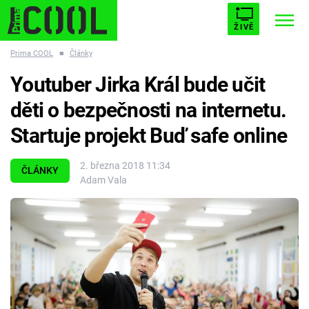
ŽIVĚ
Prima COOL
■
Články
STARHOUSE
BUFFY, PŘEMOŽITELKA UPÍRŮ
Trendy:
Youtuber Jirka Král bude učit
ESCAPE
PLNEJ KOTEL
AVENGERS 5
děti o bezpečnosti na internetu.
Startuje projekt Buď safe online
2. března 2018 11:34
ČLÁNKY
Adam Vala
Témata
Filmy
Seriály
Hry