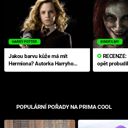
HARRY POTTER
KINOFILMY
Jakou barvu kůže má mít
RECENZE: Smrtelné zlo se
Hermiona? Autorka Harryho
opět probudi
Pottera přišla s ráznou
přichází s n
odpovědí
hororovou n
POPULÁRNÍ POŘADY NA PRIMA COOL