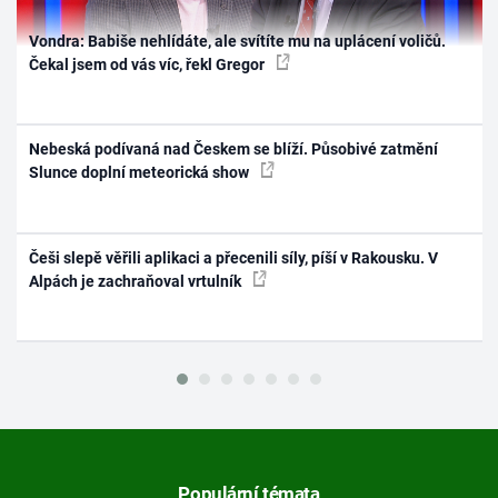
Vondra: Babiše nehlídáte, ale svítíte mu na uplácení voličů.
Čekal jsem od vás víc, řekl Gregor
Nebeská podívaná nad Českem se blíží. Působivé zatmění
Slunce doplní meteorická show
Češi slepě věřili aplikaci a přecenili síly, píší v Rakousku. V
Alpách je zachraňoval vrtulník
Populární témata