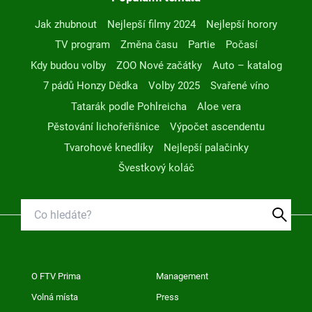
Jak zhubnout
Nejlepší filmy 2024
Nejlepší horory
TV program
Změna času
Partie
Počasí
Kdy budou volby
ZOO Nové začátky
Auto – katalog
7 pádů Honzy Dědka
Volby 2025
Svařené víno
Tatarák podle Pohlreicha
Aloe vera
Pěstování lichořeřišnice
Výpočet ascendentu
Tvarohové knedlíky
Nejlepší palačinky
Švestkový koláč
O FTV Prima
Management
Volná místa
Press