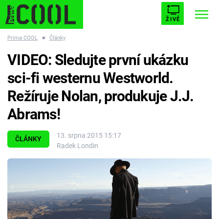
ŽIVĚ
Prima COOL
■
Články
STARHOUSE
BUFFY, PŘEMOŽITELKA UPÍRŮ
Trendy:
VIDEO: Sledujte první ukázku
ESCAPE
PLNEJ KOTEL
AVENGERS 5
sci-fi westernu Westworld.
Režíruje Nolan, produkuje J.J.
Abrams!
Témata
13. srpna 2015 15:17
ČLÁNKY
Radek Londin
Filmy
Seriály
Hry