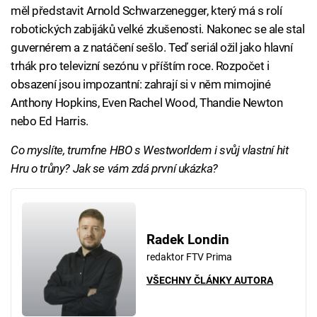
měl představit Arnold Schwarzenegger, který má s rolí
robotických zabijáků velké zkušenosti. Nakonec se ale stal
guvernérem a z natáčení sešlo. Teď seriál ožil jako hlavní
trhák pro televizní sezónu v příštím roce. Rozpočet i
obsazení jsou impozantní: zahrají si v něm mimojiné
Anthony Hopkins, Even Rachel Wood, Thandie Newton
nebo Ed Harris.
Co myslíte, trumfne HBO s Westworldem i svůj vlastní hit
Hru o trůny? Jak se vám zdá první ukázka?
Radek Londin
redaktor FTV Prima
VŠECHNY ČLÁNKY AUTORA