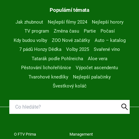
Populární témata
Jak zhubnout
Nejlepší filmy 2024
Nejlepší horory
TV program
Změna času
Partie
Počasí
Kdy budou volby
ZOO Nové začátky
Auto – katalog
7 pádů Honzy Dědka
Volby 2025
Svařené víno
Tatarák podle Pohlreicha
Aloe vera
Pěstování lichořeřišnice
Výpočet ascendentu
Tvarohové knedlíky
Nejlepší palačinky
Švestkový koláč
O FTV Prima
Management