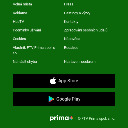
Volná místa
Press
Reklama
Castingy a výzvy
HbbTV
Kontakty
Podmínky užívání
Zpracování osobních údajů
Cookies
Nápověda
Vlastník FTV Prima spol. s
Redakce
r.o.
Nahlásit chybu
Nastavení soukromí
App Store
Google Play
© FTV Prima spol. s r.o.