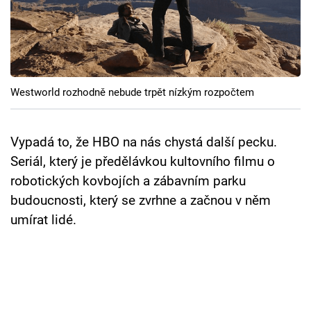
Cool Esport
Pořady
TV Program
Westworld rozhodně nebude trpět nízkým rozpočtem
Sledujte prima+
Vypadá to, že HBO na nás chystá další pecku.
Přihlášení
Seriál, který je předělávkou kultovního filmu o
robotických kovbojích a zábavním parku
budoucnosti, který se zvrhne a začnou v něm
Sledujte nás
umírat lidé.