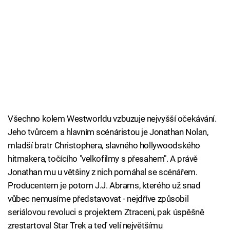
Všechno kolem Westworldu vzbuzuje nejvyšší očekávání.
Jeho tvůrcem a hlavním scénáristou je Jonathan Nolan,
mladší bratr Christophera, slavného hollywoodského
hitmakera, točícího "velkofilmy s přesahem". A právě
Jonathan mu u většiny z nich pomáhal se scénářem.
Producentem je potom J.J. Abrams, kterého už snad
vůbec nemusíme představovat - nejdříve způsobil
seriálovou revoluci s projektem Ztraceni, pak úspěšně
zrestartoval Star Trek a teď velí největšímu