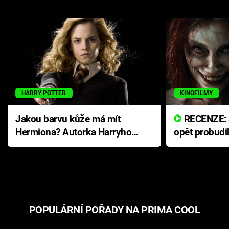
HARRY POTTER
KINOFILMY
Jakou barvu kůže má mít
RECENZE: Smrtelné zlo se
Hermiona? Autorka Harryho
opět probudi
Pottera přišla s ráznou
přichází s n
odpovědí
hororovou n
POPULÁRNÍ POŘADY NA PRIMA COOL