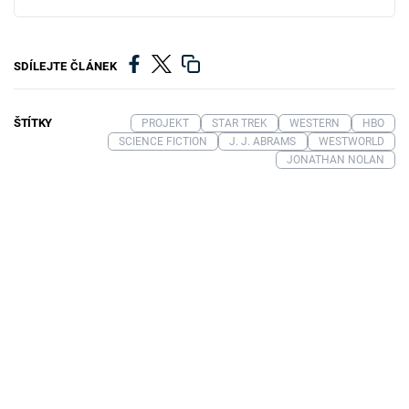
SDÍLEJTE ČLÁNEK
ŠTÍTKY
PROJEKT
STAR TREK
WESTERN
HBO
SCIENCE FICTION
J. J. ABRAMS
WESTWORLD
JONATHAN NOLAN