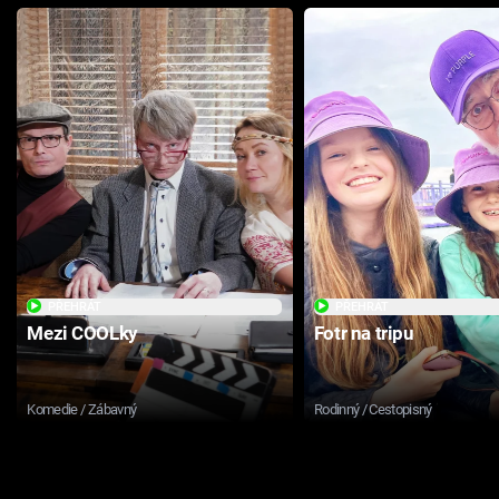
PŘEHRÁT
PŘEHRÁT
Mezi COOLky
Fotr na tripu
Komedie / Zábavný
Rodinný / Cestopisný