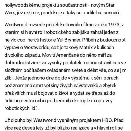
hollywoodskému projektu součastnosti - novým Star
Wars, jež režíruje, produkuje a taky se podílel na scénáři.
Westworld rozvede příběh kultovního filmu z roku 1973, v
kterém si hlavní roli robotického zabijáka zahrál jeden z
nejvíc cool herců historie Yul Brynner. Příběh z budoucnosti
vypráví o Westworldu, což je takový Matrix v kulisách
divokého západu. Movití Američané do něho míří za
dobrodružstvím - za vysoký poplatek mohou strávit čas ve
složitém počítačem ovládaném světě a dělat vše, co se jim
zlíbí. Jenže jednoho dne dojde v systému k sérii poruch,
což znamená smrt většiny živých návštěvníků a zbytek
přeživších musí bojovat o život a vydat se třeba až do
řídícího centra nebo podzemního komplexu opravny
robotických lidí...
Už dlouho byl Westworld vysněným projektem HBO. Před
více než deseti lety už byl blízko realizace a v hlavní roli se