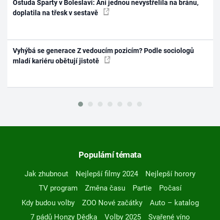
Ostuda Sparty v Boleslavi: Ani jednou nevystřelila na bránu,
doplatila na třesk v sestavě
Vyhýbá se generace Z vedoucím pozicím? Podle sociologů
mladí kariéru obětují jistotě
Populární témata
Jak zhubnout
Nejlepší filmy 2024
Nejlepší horory
TV program
Změna času
Partie
Počasí
Kdy budou volby
ZOO Nové začátky
Auto – katalog
7 pádů Honzy Dědka
Volby 2025
Svařené víno