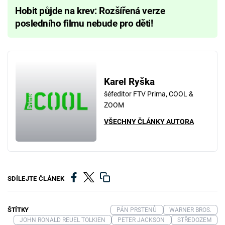
Hobit půjde na krev: Rozšířená verze
posledního filmu nebude pro děti!
Karel Ryška
šéfeditor FTV Prima, COOL &
ZOOM
VŠECHNY ČLÁNKY AUTORA
SDÍLEJTE ČLÁNEK
ŠTÍTKY
PÁN PRSTENŮ
WARNER BROS.
JOHN RONALD REUEL TOLKIEN
PETER JACKSON
STŘEDOZEM