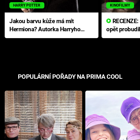
HARRY POTTER
KINOFILMY
Jakou barvu kůže má mít
RECENZE: Smrtelné zlo se
Hermiona? Autorka Harryho
opět probudi
Pottera přišla s ráznou
přichází s n
odpovědí
hororovou n
POPULÁRNÍ POŘADY NA PRIMA COOL