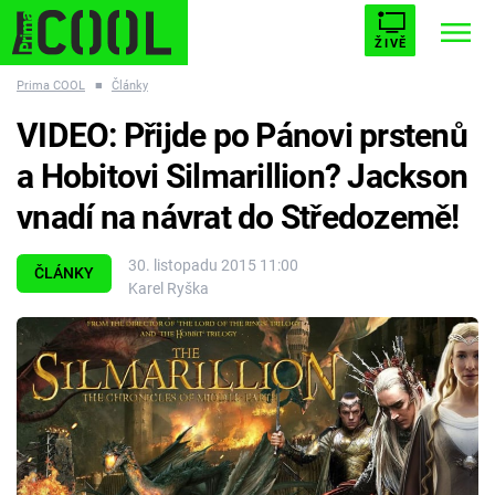
ŽIVĚ
Prima COOL
■
Články
STARHOUSE
BUFFY, PŘEMOŽITELKA UPÍRŮ
Trendy:
VIDEO: Přijde po Pánovi prstenů
ESCAPE
PLNEJ KOTEL
AVENGERS 5
a Hobitovi Silmarillion? Jackson
vnadí na návrat do Středozemě!
30. listopadu 2015 11:00
ČLÁNKY
Karel Ryška
Témata
Filmy
Seriály
Hry