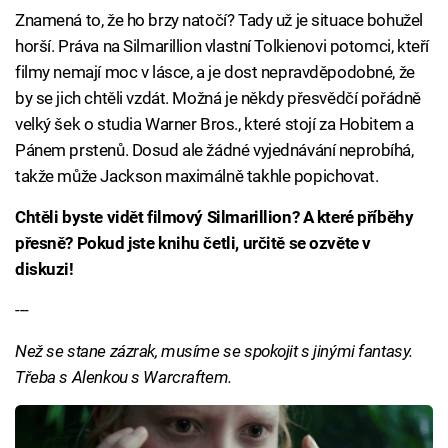
Znamená to, že ho brzy natočí? Tady už je situace bohužel
horší. Práva na Silmarillion vlastní Tolkienovi potomci, kteří
filmy nemají moc v lásce, a je dost nepravděpodobné, že
by se jich chtěli vzdát. Možná je někdy přesvědčí pořádně
velký šek o studia Warner Bros., které stojí za Hobitem a
Pánem prstenů. Dosud ale žádné vyjednávání neprobíhá,
takže může Jackson maximálně takhle popichovat.
Chtěli byste vidět filmový Silmarillion? A které příběhy
přesně? Pokud jste knihu četli, určitě se ozvěte v
diskuzi!
---
Než se stane zázrak, musíme se spokojit s jinými fantasy.
Třeba s Alenkou s Warcraftem.