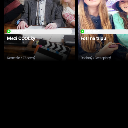
PŘEHRÁT
PŘEHRÁT
Mezi COOLky
Fotr na tripu
Komedie / Zábavný
Rodinný / Cestopisný