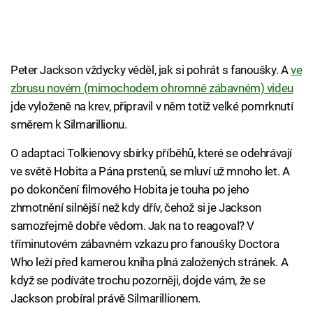
Peter Jackson vždycky věděl, jak si pohrát s fanoušky. A
ve
zbrusu novém (mimochodem ohromně zábavném) videu
jde vyloženě na krev, připravil v něm totiž velké pomrknutí
směrem k Silmarillionu.
O adaptaci Tolkienovy sbírky příběhů, které se odehrávají
ve světě Hobita a Pána prstenů, se mluví už mnoho let. A
po dokončení filmového Hobita je touha po jeho
zhmotnění silnější než kdy dřív, čehož si je Jackson
samozřejmě dobře vědom. Jak na to reagoval? V
tříminutovém zábavném vzkazu pro fanoušky Doctora
Who leží před kamerou kniha plná založených stránek. A
když se podíváte trochu pozorněji, dojde vám, že se
Jackson probíral právě Silmarillionem.