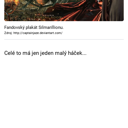
Cool Esport
Pořady
Fandovský plakát Silmarillionu.
TV Program
Zdroj: http://captainjaze.deviantart.com/
Sledujte prima+
Celé to má jen jeden malý háček...
Přihlášení
Sledujte nás