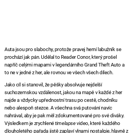
Auta jsou pro slabochy, protože pravej herní labužník se
prochází jak pán. Udělal to Reader Conor, který prošel
napříč celými mapami v legendárního Grand Theft Auto a
to ne v jedné z her, ale rovnou ve všech všech dílech.
Jako cíl si stanovil, že pěšky absolvuje nejdelší
suchozemskou vzdálenost, jakou na mapě v každé z her
najde a vždycky upřednostní trasu po cestě, chodníku
nebo alespoň stezce. A všechna svá putování navíc
nahrával, aby je pak měl zdokumentované pro své diváky.
Výsledkem je zrychlené
timelapse
video, které každého
dlouholetého pařada jistě zaplaví vlnami nostalgie, hlavně z