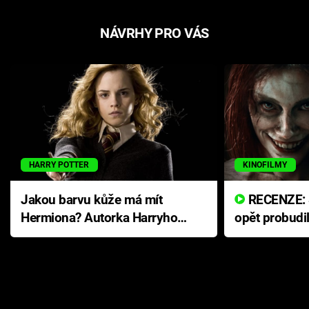
NÁVRHY PRO VÁS
HARRY POTTER
KINOFILMY
Jakou barvu kůže má mít
RECENZE: Smrtelné zlo se
Hermiona? Autorka Harryho
opět probudi
Pottera přišla s ráznou
přichází s n
odpovědí
hororovou n