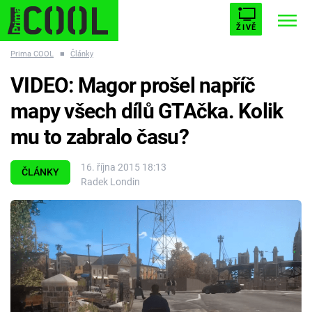
ŽIVĚ
Prima COOL
■
Články
STARHOUSE
BUFFY, PŘEMOŽITELKA UPÍRŮ
Trendy:
VIDEO: Magor prošel napříč
ESCAPE
PLNEJ KOTEL
AVENGERS 5
mapy všech dílů GTAčka. Kolik
mu to zabralo času?
16. října 2015 18:13
ČLÁNKY
Radek Londin
Témata
Filmy
Seriály
Hry