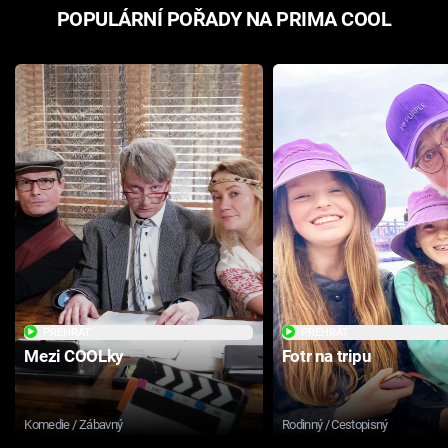
POPULÁRNÍ POŘADY NA PRIMA COOL
PŘEHRÁT
PŘEHRÁT
Mezi COOLky
Fotr na tripu
Komedie / Zábavný
Rodinný / Cestopisný