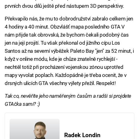
prvních dvou dílů ještě před nástupem 3D perspektivy.
Překvapilo nás, že mu to dobrodružství zabralo celkem jen
4 hodiny a 40 minut. Obzvlášť mapa posledního GTA V
nám přijde tak obrovská, že bychom čekali podobný čas
jen na její projití. Tu však překonal od jižního cípu Los
Santos až na severní výběžek Paleto Bay "jen" za 52 minut, i
když v online módu, kde je chůze znatelně rychlejší -
nechtěl totiž při procházení vojenskou zónou uprotřed
mapy vyvolat poplach. Každopádně je třeba ocenit, že v
drsných ulicích GTA všechny výlety přežil. Respekt!
Tak co, nevěříte jeho naměřeným časům a radši si projdete
GTAčka sami? :)
Radek Londin