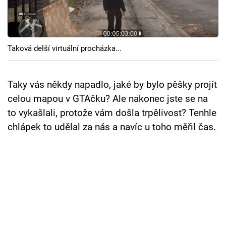
Cool Esport
Pořady
Taková delší virtuální procházka...
TV Program
Sledujte prima+
Taky vás někdy napadlo, jaké by bylo pěšky projít
celou mapou v GTAčku? Ale nakonec jste se na
to vykašlali, protože vám došla trpělivost? Tenhle
Přihlášení
chlápek to udělal za nás a navíc u toho měřil čas.
Sledujte nás