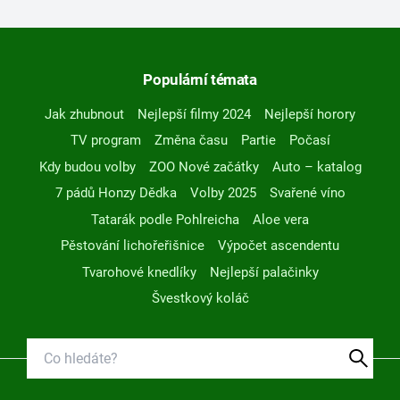
Populární témata
Jak zhubnout
Nejlepší filmy 2024
Nejlepší horory
TV program
Změna času
Partie
Počasí
Kdy budou volby
ZOO Nové začátky
Auto – katalog
7 pádů Honzy Dědka
Volby 2025
Svařené víno
Tatarák podle Pohlreicha
Aloe vera
Pěstování lichořeřišnice
Výpočet ascendentu
Tvarohové knedlíky
Nejlepší palačinky
Švestkový koláč