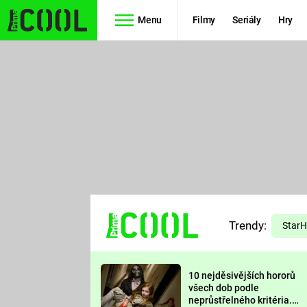
Menu
Filmy
Seriály
Hry
Seriály
Filmy
SIMPSONOVI
STAR WARS
HVĚZDNÁ
AVENGERS
BRÁNA
RYCHLE A
TEORIE
ZBĚSILE 10
Trendy:
VELKÉHO
Star
PREDÁTOR
TŘESKU
10 nejděsivějších hororů
FUTURAMA
všech dob podle
neprůstřelného kritéria.