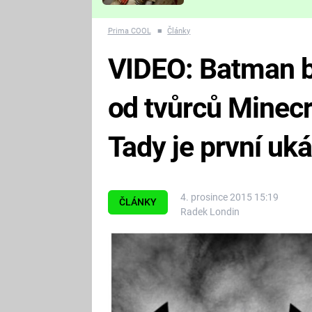
Které děsivé pecky vám
nejvíc zvednou tep?
Prima COOL
■
Články
VIDEO: Batman b
od tvůrců Minecra
Tady je první uk
4. prosince 2015 15:19
ČLÁNKY
Radek Londin