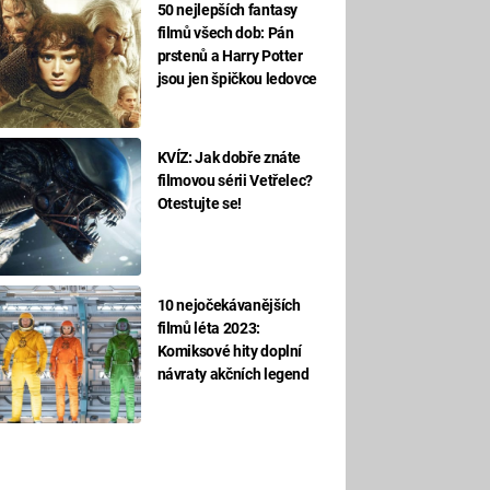
50 nejlepších fantasy
filmů všech dob: Pán
prstenů a Harry Potter
jsou jen špičkou ledovce
KVÍZ: Jak dobře znáte
filmovou sérii Vetřelec?
Otestujte se!
10 nejočekávanějších
filmů léta 2023:
Komiksové hity doplní
návraty akčních legend