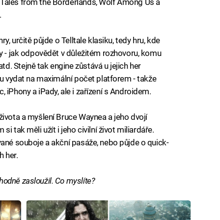
 Tales from the Borderlands, Wolf Among Us a
.
y, určitě půjde o Telltale klasiku, tedy hru, kde
by - jak odpovědět v důležitém rozhovoru, komu
. Stejně tak engine zůstává u jejich her
ru vydat na maximální počet platforem - takže
 iPhony a iPady, ale i zařízení s Androidem.
života a myšlení Bruce Waynea a jeho dvojí
 tak měli užít i jeho civilní život miliardáře.
vané souboje a akční pasáže, nebo půjde o quick-
h her.
odně zasloužil. Co myslíte?