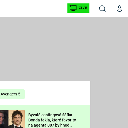
ŽIVĚ
Vyhledávání
Můj p
Prima+
É
CNN Prima NEWS
E
Prima FRESH
ŠÍ
Prima LIVING
E
Prima Ženy
Avengers 5
Prima LAJK
Bývalá castingová šéfka
OOL
Bonda řekla, které favority
Sledujte nás
na agenta 007 by hned