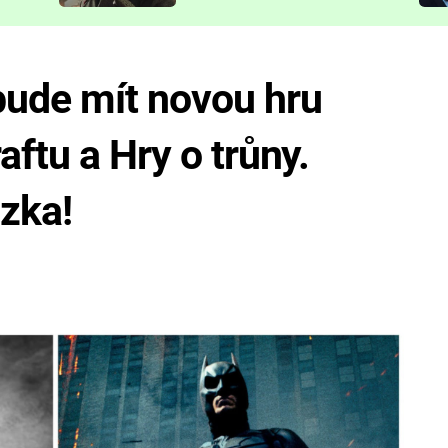
představit
ude mít novou hru
ftu a Hry o trůny.
ázka!