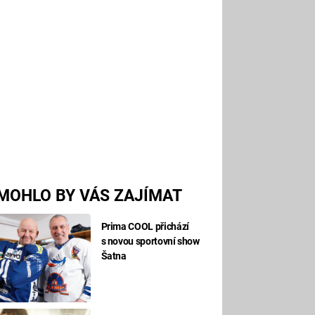
MOHLO BY VÁS ZAJÍMAT
Prima COOL přichází
s novou sportovní show
Šatna