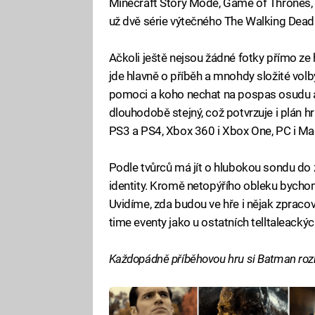
Minecraft Story Mode, Game of Thrones,
už dvě série výtečného The Walking Dead
Ačkoli ještě nejsou žádné fotky přímo ze hr
jde hlavně o příběh a mnohdy složité vol
pomoci a koho nechat na pospas osudu atd
dlouhodobě stejný, což potvrzuje i plán h
PS3 a PS4, Xbox 360 i Xbox One, PC i Mac,
Podle tvůrců má jít o hlubokou sondu do 
identity. Kromě netopýřího obleku bychom si
Uvidíme, zda budou ve hře i nějak zpraco
time eventy jako u ostatních telltaleackýc
Každopádně příběhovou hru si Batman rozh