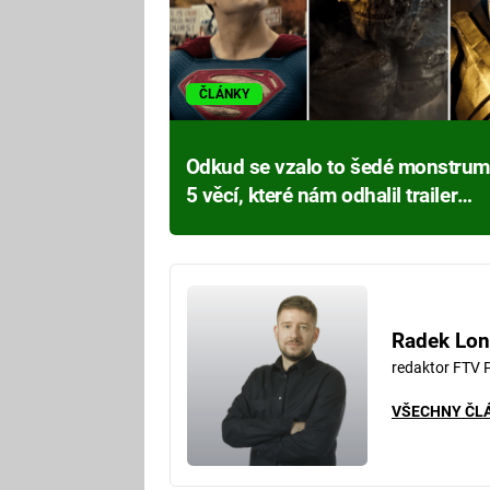
ČLÁNKY
Odkud se vzalo to šedé monstrum
5 věcí, které nám odhalil trailer
Batman vs. Superman!
Radek Lon
redaktor FTV 
VŠECHNY ČL