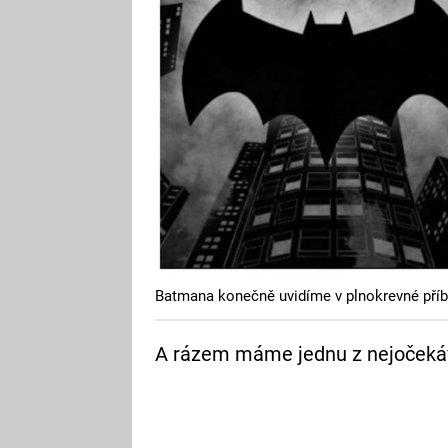
Batmana konečně uvidíme v plnokrevné pří
A rázem máme jednu z nejočekávan