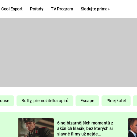
Cool Esport
Pořady
TV Program
Sledujte prima+
Hry
Zábava
MAFIA
ZÁBAVN
GALERI
GTA 6
NEJLEP
KINGDOM
KOMEDI
COME:
DELIVERANCE
CHUCK
House
Buffy, přemožitelka upírů
Escape
Plnej kotel
NORRIS
ESPORT
6 nejbizarnějších momentů z
DEADP
akčních klasik, bez kterých si
slavné filmy už nejde