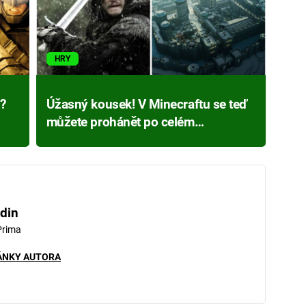
HRY
?
Úžasný kousek! V Minecraftu se teď
můžete prohánět po celém
Západozemí!
din
Prima
ÁNKY AUTORA