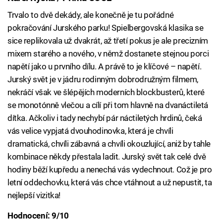
Trvalo to dvě dekády, ale konečně je tu pořádné
pokračování Jurského parku! Spielbergovská klasika se
sice replikovala už dvakrát, až třetí pokus je ale precizním
mixem starého a nového, v němž dostanete stejnou porci
napětí jako u prvního dílu. A právě to je klíčové – napětí.
Jurský svět je v jádru rodinným dobrodružným filmem,
nekráčí však ve šlépějích moderních blockbusterů, které
se monotónně vlečou a cílí při tom hlavně na dvanáctiletá
dítka. Ačkoliv i tady nechybí pár náctiletých hrdinů, čeká
vás velice vypjatá dvouhodinovka, která je chvíli
dramatická, chvíli zábavná a chvíli okouzlující, aniž by tahle
kombinace někdy přestala ladit. Jurský svět tak celé dvě
hodiny běží kupředu a nenechá vás vydechnout. Což je pro
letní oddechovku, která vás chce vtáhnout a už nepustit, ta
nejlepší vizitka!
Hodnocení: 9/10