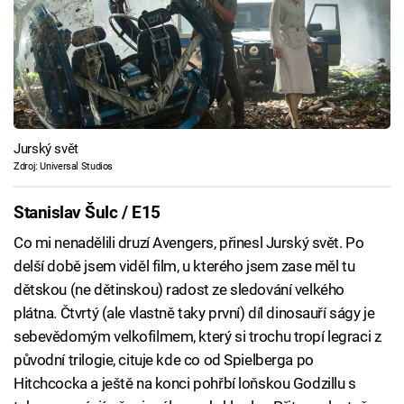
Jurský svět
Zdroj: Universal Studios
Stanislav Šulc / E15
Co mi nenadělili druzí Avengers, přinesl Jurský svět. Po
delší době jsem viděl film, u kterého jsem zase měl tu
dětskou (ne dětinskou) radost ze sledování velkého
plátna. Čtvrtý (ale vlastně taky první) díl dinosauří ságy je
sebevědomým velkofilmem, který si trochu tropí legraci z
původní trilogie, cituje kde co od Spielberga po
Hitchcocka a ještě na konci pohřbí loňskou Godzillu s