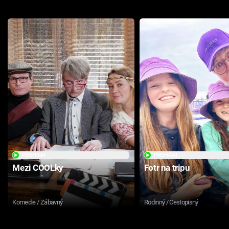
PŘEHRÁT
PŘEHRÁT
Mezi COOLky
Fotr na tripu
Komedie / Zábavný
Rodinný / Cestopisný