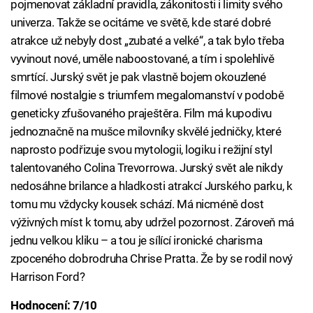
pojmenovat základní pravidla, zákonitosti i limity svého
univerza. Takže se ocitáme ve světě, kde staré dobré
atrakce už nebyly dost „zubaté a velké“, a tak bylo třeba
vyvinout nové, uměle naboostované, a tím i spolehlivě
smrtící. Jurský svět je pak vlastně bojem okouzlené
filmové nostalgie s triumfem megalomanství v podobě
geneticky zfušovaného praještěra. Film má kupodivu
jednoznačně na mušce milovníky skvělé jedničky, které
naprosto podřizuje svou mytologii, logiku i režijní styl
talentovaného Colina Trevorrowa. Jurský svět ale nikdy
nedosáhne brilance a hladkosti atrakcí Jurského parku, k
tomu mu vždycky kousek schází. Má nicméně dost
výživných míst k tomu, aby udržel pozornost. Zároveň má
jednu velkou kliku – a tou je sílící ironické charisma
zpoceného dobrodruha Chrise Pratta. Že by se rodil nový
Harrison Ford?
Hodnocení: 7/10