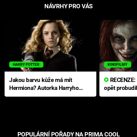
NÁVRHY PRO VÁS
HARRY POTTER
KINOFILMY
Jakou barvu kůže má mít
RECENZE: Smrtelné zlo se
Hermiona? Autorka Harryho
opět probudi
Pottera přišla s ráznou
přichází s n
odpovědí
hororovou n
POPULÁRNÍ POŘADY NA PRIMA COOL