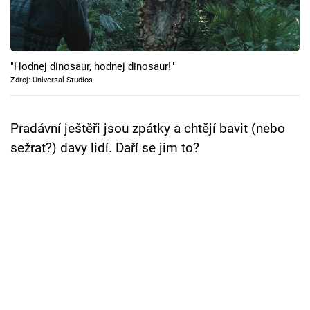
Cool Esport
Pořady
"Hodnej dinosaur, hodnej dinosaur!"
TV Program
Zdroj: Universal Studios
Sledujte prima+
Pradávní ještěři jsou zpátky a chtějí bavit (nebo
sežrat?) davy lidí. Daří se jim to?
Přihlášení
Sledujte nás