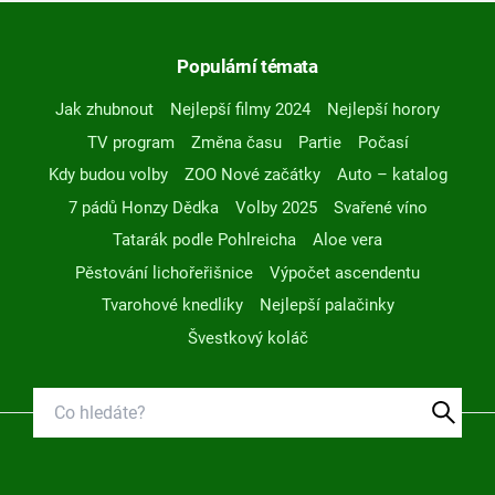
Populární témata
Jak zhubnout
Nejlepší filmy 2024
Nejlepší horory
TV program
Změna času
Partie
Počasí
Kdy budou volby
ZOO Nové začátky
Auto – katalog
7 pádů Honzy Dědka
Volby 2025
Svařené víno
Tatarák podle Pohlreicha
Aloe vera
Pěstování lichořeřišnice
Výpočet ascendentu
Tvarohové knedlíky
Nejlepší palačinky
Švestkový koláč