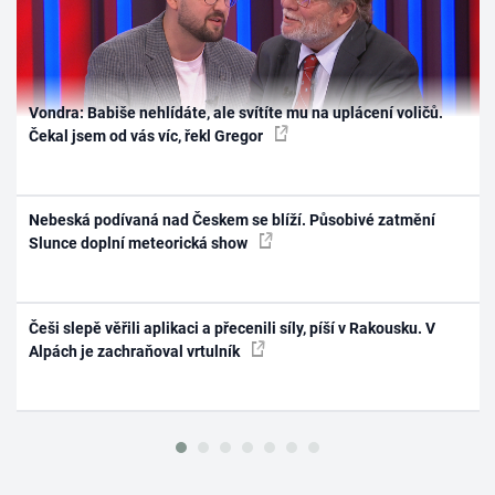
Vondra: Babiše nehlídáte, ale svítíte mu na uplácení voličů.
Čekal jsem od vás víc, řekl Gregor
Nebeská podívaná nad Českem se blíží. Působivé zatmění
Slunce doplní meteorická show
Češi slepě věřili aplikaci a přecenili síly, píší v Rakousku. V
Alpách je zachraňoval vrtulník