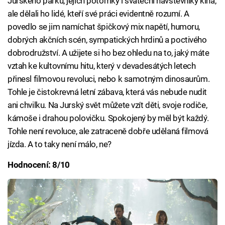
Jurského parku, jejich potomky i sváteční návštěvníky kina,
ale dělali ho lidé, kteří své práci evidentně rozumí. A
povedlo se jim namíchat špičkový mix napětí, humoru,
dobrých akčních scén, sympatických hrdinů a poctivého
dobrodružství. A užijete si ho bez ohledu na to, jaký máte
vztah ke kultovnímu hitu, který v devadesátých letech
přinesl filmovou revoluci, nebo k samotným dinosaurům.
Tohle je čistokrevná letní zábava, která vás nebude nudit
ani chvilku. Na Jurský svět můžete vzít děti, svoje rodiče,
kámoše i drahou polovičku. Spokojený by měl být každý.
Tohle není revoluce, ale zatraceně dobře udělaná filmová
jízda. A to taky není málo, ne?
Hodnocení: 8/10