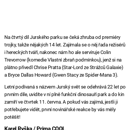
Na čtvrtý díl Jurského parku se čeká zhruba od premiéry
trojky, takže nějakých 14 let. Zajímala se o něj řada režisérů
i hereckých tváří, nakonec nám ho ale servíruje Colin
Trevorrow (komedie Vlastní zbraň podmínkou), jenž si na
plátno přivedl Chrise Pratta (Star-Lord ze Strážců Galaxie)
a Bryce Dallas Howard (Gwen Stacy ze Spider-Mana 3).
Letní podívaná s názvem Jurský svět se odehrává 22 let po
prvním díle, uvidíte v ní plně funkční dinosauří park a do kin
zamíří ve čtvrtek 11. června. A pokud vás zajímá, jestli ji
potřebujete vidět, první novinářské reakce by vás měly
potěšit!
Karel Ryška / Prima COOL