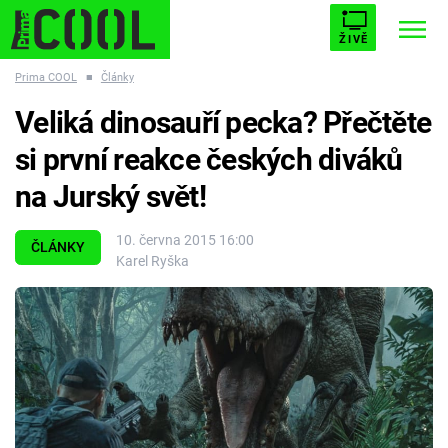
ŽIVĚ
Prima COOL
■
Články
STARHOUSE
BUFFY, PŘEMOŽITELKA UPÍRŮ
Trendy:
Veliká dinosauří pecka? Přečtěte
ESCAPE
PLNEJ KOTEL
AVENGERS 5
si první reakce českých diváků
na Jurský svět!
10. června 2015 16:00
ČLÁNKY
Karel Ryška
Témata
Filmy
Seriály
Hry