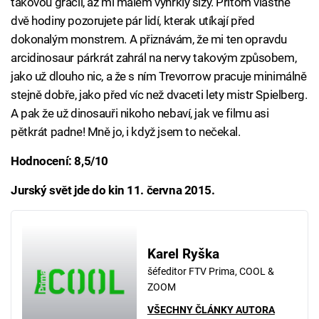
takovou grácií, až mi málem vyhrkly slzy. Přitom vlastně
dvě hodiny pozorujete pár lidí, kterak utíkají před
dokonalým monstrem. A přiznávám, že mi ten opravdu
arcidinosaur párkrát zahrál na nervy takovým způsobem,
jako už dlouho nic, a že s ním Trevorrow pracuje minimálně
stejně dobře, jako před víc než dvaceti lety mistr Spielberg.
A pak že už dinosauři nikoho nebaví, jak ve filmu asi
pětkrát padne! Mně jo, i když jsem to nečekal.
Hodnocení: 8,5/10
Jurský svět jde do kin 11. června 2015.
Karel Ryška
šéfeditor FTV Prima, COOL &
ZOOM
VŠECHNY ČLÁNKY AUTORA