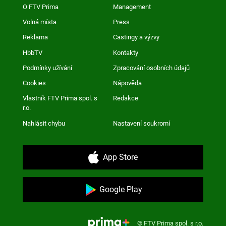
O FTV Prima
Management
Volná místa
Press
Reklama
Castingy a výzvy
HbbTV
Kontakty
Podmínky užívání
Zpracování osobních údajů
Cookies
Nápověda
Vlastník FTV Prima spol. s
Redakce
r.o.
Nahlásit chybu
Nastavení soukromí
App Store
Google Play
© FTV Prima spol. s r.o.