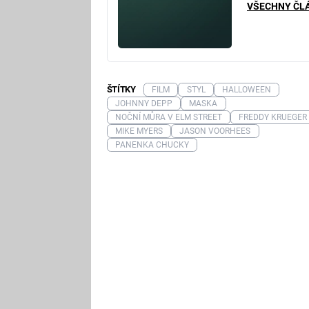
VŠECHNY ČL
ŠTÍTKY
FILM
STYL
HALLOWEEN
JOHNNY DEPP
MASKA
NOČNÍ MŮRA V ELM STREET
FREDDY KRUEGER
MIKE MYERS
JASON VOORHEES
PANENKA CHUCKY