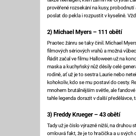
prověřené rozsekání na kusy, probodnutí a 
poslat do pekla i rozpustit v kyselině. Vžd
2) Michael Myers – 111 obětí
Praotec žánru se taky činil. Michael Mye
filmových sériových vrahů a možná vůbec
Řádit začal ve filmu Halloween už na kon
maska a kuchyňský nůž děsily celé genera
rodině, ať už je to sestra Laurie nebo n
kohokoliv, kdo se mu postaví do cesty. R
mnohem brutálnějším světle, ale fandové ú
tahle legenda dorazit v další předělávce, 
3) Freddy Krueger – 43 obětí
Tady už je číslo výrazně nižší, na druhou
omlouvá fakt, že je to hračička a u svých