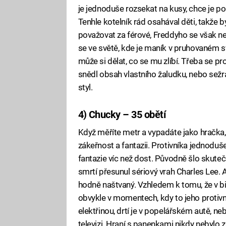
je jednoduše rozsekat na kusy, chce je po
Tenhle kotelník rád osahával děti, takže by
považovat za férové, Freddyho se však ne
se ve světě, kde je maník v pruhovaném sv
může si dělat, co se mu zlíbí. Třeba se pr
snědl obsah vlastního žaludku, nebo sež
styl.
4) Chucky – 35 obětí
Když měříte metr a vypadáte jako hračka
zákeřnost a fantazii. Protivníka jednodu
fantazie víc než dost. Původně šlo skuteč
smrtí přesunul sériový vrah Charles Lee. A
hodně naštvaný. Vzhledem k tomu, že v bi
obvykle v momentech, kdy to jeho protivníc
elektřinou, drtí je v popelářském autě, ne
televizi. Hraní s panenkami nikdy nebylo z