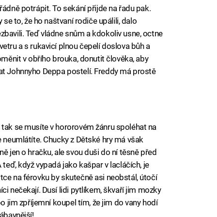
řádně potrápit. To sekání přijde na řadu pak.
 se to, že ho naštvaní rodiče upálili, dalo
zbavili. Teď vládne snům a kdokoliv usne, octne
etru a s rukavicí plnou čepelí doslova bůh a
oměnit v obřího brouka, donutit člověka, aby
rat Johnnyho Deppa postelí. Freddy má prostě
, tak se musíte v hororovém žánru spoléhat na
še neumlátíte. Chucky z Dětské hry má však
ně jen o hračku, ale svou duši do ní těsně před
 teď, když vypadá jako kašpar v lacláčích, je
tce na férovku by skutečně asi neobstál, útočí
i nečekají. Dusí lidi pytlíkem, škvaří jim mozky
bo jim zpříjemní koupel tím, že jim do vany hodí
ábavnější!