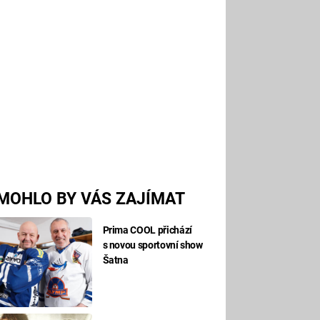
MOHLO BY VÁS ZAJÍMAT
Prima COOL přichází
s novou sportovní show
Šatna