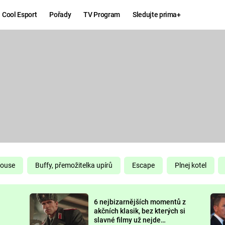
Cool Esport
Pořady
TV Program
Sledujte prima+
Hry
Zábava
MAFIA
ZÁBAVN
GALERI
GTA 6
NEJLEP
KINGDOM
KOMEDI
COME:
DELIVERANCE
CHUCK
House
Buffy, přemožitelka upírů
Escape
Plnej kotel
NORRIS
ESPORT
6 nejbizarnějších momentů z
DEADP
akčních klasik, bez kterých si
slavné filmy už nejde