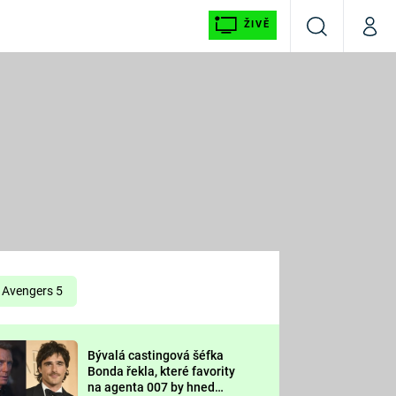
ŽIVĚ
Vyhledávání
Můj p
Prima+
É
CNN Prima NEWS
E
Prima FRESH
ŠÍ
Prima LIVING
E
Prima Ženy
Avengers 5
Prima LAJK
Bývalá castingová šéfka
OOL
Bonda řekla, které favority
Sledujte nás
na agenta 007 by hned