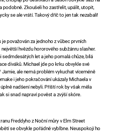
podobně. Zkoušeli ho zastřelit, upálit, utopit,
ycky se ale vrátí. Takový dříč to jen tak nezabalí!
rs je považován za jednoho z vůbec prvních
 největší hvězdu hororového subžánru slasher.
ci sedmdesátých let a jeho pomalá chůze, bílá
ce diváků. Michael jde po krku obvykle své
eteř Jamie, ale nemá problém vykuchat víceméně
emake i jeho pokračování ukázaly Michaela v
plně nadšení nebyli. Příští rok by však měla
tak si snad napraví pověst a zvýší skóre.
 stranu Freddyho z Noční můry v Elm Street
 obětí se obvykle pořádně vyblbne. Neuspokojí ho