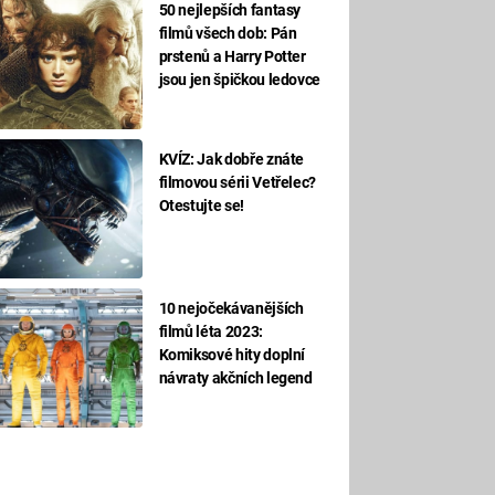
50 nejlepších fantasy
filmů všech dob: Pán
prstenů a Harry Potter
jsou jen špičkou ledovce
KVÍZ: Jak dobře znáte
filmovou sérii Vetřelec?
Otestujte se!
10 nejočekávanějších
filmů léta 2023:
Komiksové hity doplní
návraty akčních legend