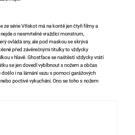
e ze série Vřískot má na kontě jen čtyři filmy a
t nejde o nesmrtelné vraždící monstrum,
rý ovládá sny, ale pod maskou se skrývá
a těsně před závěrečnými titulky to vždycky
ulkou v hlavě. Ghostface se naštěstí vždycky vrátí
čátku se jen dovedl vyblbnout s nožem a občas
e došlo i na lámání vazu s pomocí garážových
 nebo poctivé vykuchání. Ono se toho s nožem