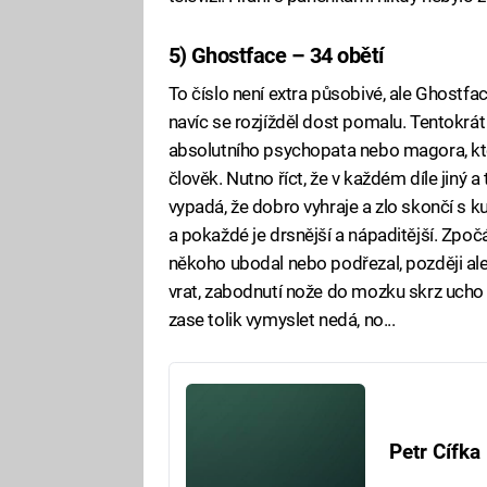
5) Ghostface – 34 obětí
To číslo není extra působivé, ale Ghostfac
navíc se rozjížděl dost pomalu. Tentokrá
absolutního psychopata nebo magora, kte
člověk. Nutno říct, že v každém díle jiný 
vypadá, že dobro vyhraje a zlo skončí s k
a pokaždé je drsnější a nápaditější. Zpo
někoho ubodal nebo podřezal, později al
vrat, zabodnutí nože do mozku skrz ucho
zase tolik vymyslet nedá, no...
Petr Cífka