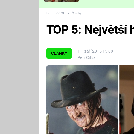
Které děsivé pecky vám
nejvíc zvednou tep?
Prima COOL
■
Články
TOP 5: Největší h
11. září 2015 15:00
ČLÁNKY
Petr Cífka