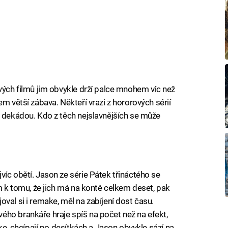
ových filmů jim obvykle drží palce mnohem víc než
em větší zábava. Někteří vrazi z hororových sérií
u dekádou. Kdo z těch nejslavnějších se může
íc obětí. Jason ze série Pátek třináctého se
em k tomu, že jich má na kontě celkem deset, pak
val si i remake, měl na zabíjení dost času.
ho brankáře hraje spíš na počet než na efekt,
ake, chcípají po desítkách a Jason obvykle sází na