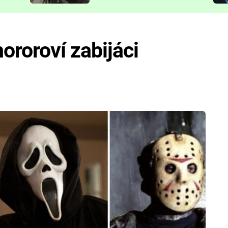
představit
ororoví zabijáci