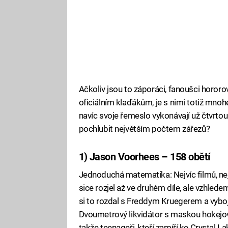
Ačkoliv jsou to záporáci, fanoušci horor
oficiálním klaďákům, je s nimi totiž mnoh
navíc svoje řemeslo vykonávají už čtvrto
pochlubit největším počtem zářezů?
1) Jason Voorhees – 158 obětí
Jednoduchá matematika: Nejvíc filmů, nejv
sice rozjel až ve druhém díle, ale vzhled
si to rozdal s Freddym Kruegerem a vybojo
Dvoumetrový likvidátor s maskou hokejové
takže teenageři, kteří zamíří ke Crystal L