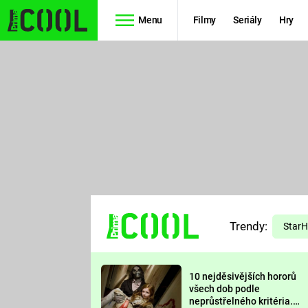
Menu
Filmy
Seriály
Hry
Seriály
Filmy
SIMPSONOVI
STAR WARS
HVĚZDNÁ
AVENGERS
BRÁNA
RYCHLE A
TEORIE
ZBĚSILE 10
Trendy:
VELKÉHO
Star
PREDÁTOR
TŘESKU
10 nejděsivějších hororů
FUTURAMA
všech dob podle
neprůstřelného kritéria.