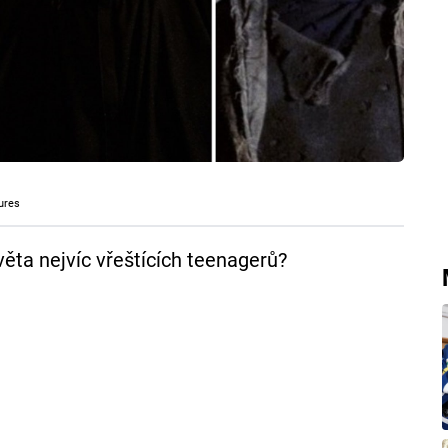
ures
světa nejvíc vřeštících teenagerů?