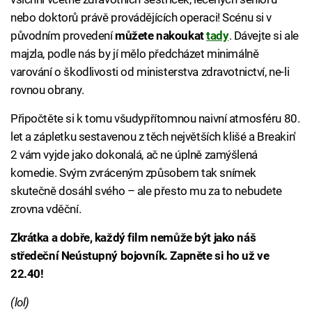
nebo doktorů právě provádějících operaci! Scénu si v
původním provedení
můžete nakoukat
tady
. Dávejte si ale
majzla, podle nás by jí mělo předcházet minimálně
varování o škodlivosti od ministerstva zdravotnictví, ne-li
rovnou obrany.
Připočtěte si k tomu všudypřítomnou naivní atmosféru 80.
let a zápletku sestavenou z těch největších klišé a Breakin'
2 vám vyjde jako dokonalá, ač ne úplně zamýšlená
komedie. Svým zvráceným způsobem tak snímek
skutečně dosáhl svého – ale přesto mu za to nebudete
zrovna vděční.
Zkrátka a dobře, každý film nemůže být jako náš
středeční Neústupný bojovník. Zapněte si ho už ve
22.40!
(lol)