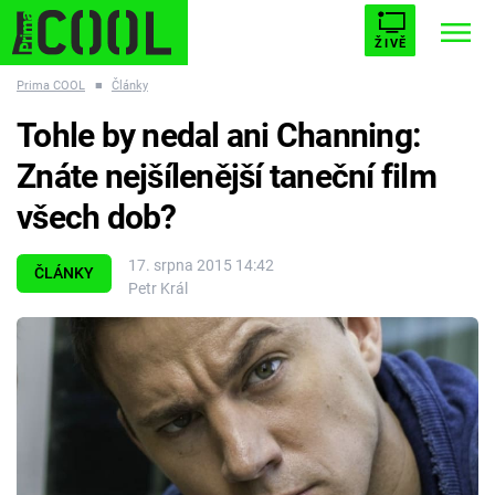
ŽIVĚ
Prima COOL
■
Články
STARHOUSE
BUFFY, PŘEMOŽITELKA UPÍRŮ
Trendy:
Tohle by nedal ani Channing:
ESCAPE
PLNEJ KOTEL
AVENGERS 5
Znáte nejšílenější taneční film
všech dob?
17. srpna 2015 14:42
ČLÁNKY
Petr Král
Témata
Filmy
Seriály
Hry