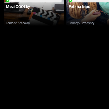
PŘEHRÁT
PŘEHRÁT
Mezi COOLky
Fotr na tripu
Komedie / Zábavný
Rodinný / Cestopisný