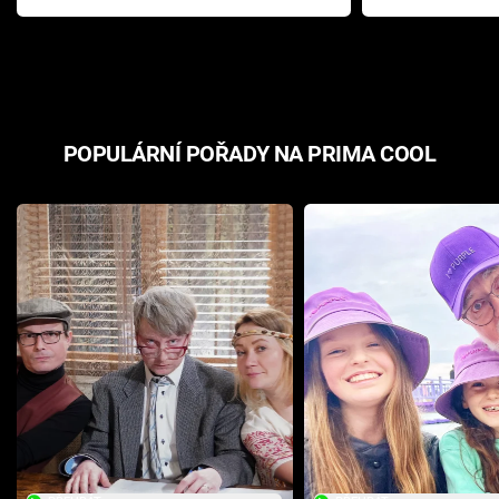
Pottera přišla s ráznou
přichází s n
odpovědí
hororovou n
POPULÁRNÍ POŘADY NA PRIMA COOL