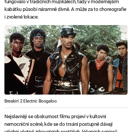
fungovalo v tradičních muzikálech, tady v modernějším
kabátku působí náramně divně. A může za to choreografie
i zvolené lokace.
Breakin' 2 Electric Boogaloo
Nejslavněji se obskurnost filmu projeví v kultovní
nemocniční scéně, kde se do trsání postupně dávají
všichni včetně zdravotních sestřiček, léčených seniorů