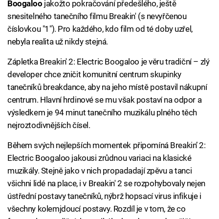
Boogaloo
jakožto pokračování předešlého, ještě
snesitelného tanečního filmu Breakin' (s nevyřčenou
číslovkou "1"). Pro každého, kdo film od té doby uzřel,
nebyla realita už nikdy stejná.
Zápletka Breakin' 2: Electric Boogaloo je věru tradiční – zlý
developer chce zničit komunitní centrum skupinky
tanečníků breakdance, aby na jeho místě postavil nákupní
centrum. Hlavní hrdinové se mu však postaví na odpor a
výsledkem je 94 minut tanečního muzikálu plného těch
nejroztodivnějších čísel.
Během svých nejlepších momentek připomíná Breakin’ 2:
Electric Boogaloo jakousi zrůdnou variaci na klasické
muzikály. Stejně jako v nich propadadají zpěvu a tanci
všichni lidé na place, i v Breakin' 2 se rozpohybovaly nejen
ústřední postavy tanečníků, nýbrž hopsací virus infikuje i
všechny kolemjdoucí postavy. Rozdíl je v tom, že co