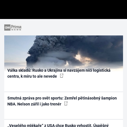
Válka skladů: Rusko a Ukrajina si navzájem ničí logistická
centra, k míru to ale nevede
Smutná zpráva pro svět sportu: Zemřel pětinásobný šampion
NBA. Nelson zářil i jako trenér
„Veselého mlékaře“ z USA chce Rusko vyhostit. Úspěšný