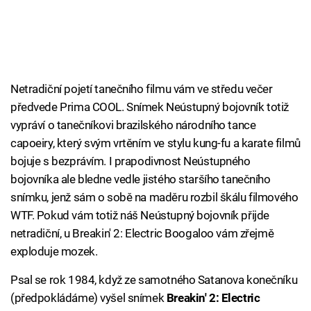
Netradiční pojetí tanečního filmu vám ve středu večer
předvede Prima COOL. Snímek Neústupný bojovník totiž
vypráví o tanečníkovi brazilského národního tance
capoeiry, který svým vrtěním ve stylu kung-fu a karate filmů
bojuje s bezprávím. I prapodivnost Neústupného
bojovníka ale bledne vedle jistého staršího tanečního
snímku, jenž sám o sobě na maděru rozbil škálu filmového
WTF. Pokud vám totiž náš Neústupný bojovník přijde
netradiční, u Breakin' 2: Electric Boogaloo vám zřejmě
exploduje mozek.
Psal se rok 1984, když ze samotného Satanova konečníku
(předpokládáme) vyšel snímek
Breakin' 2: Electric