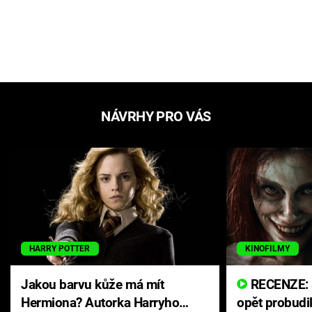
NÁVRHY PRO VÁS
HARRY POTTER
KINOFILMY
Jakou barvu kůže má mít
RECENZE: Smrtelné zlo se
Hermiona? Autorka Harryho
opět probudi