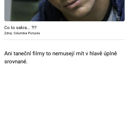
Cool Esport
Pořady
Co to sakra... ?!?
TV Program
Zdroj: Columbia Pictures
Sledujte prima+
Ani taneční filmy to nemusejí mít v hlavě úplně
srovnané.
Přihlášení
Sledujte nás