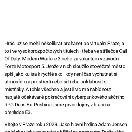
Hráči už se mohli několikrát prohánět po virtuální Praze, a
to i ve vysokorozpočtových titulech - třeba ve střílečce Call
Of Duty: Modern Warfare 3 nebo za volantem v závodní
Forze Motosport 5. Jenže v nich sloužilo stověžaté město
spíš jako kulisa k rychlé akci, kdy není čas vychutnat si
atmosféru a prostředí nebo si třeba poklábosit s
místňáky. A tohle všechno a ještě víc má nabídnout
napjatě očekávané pokračování cyberpunkového akčního
RPG Deus Ex. Posbírali jsme první dojmy z hraní na
přehlídce E3.
Vítejte v Praze roku 2029. Jako hlavní hrdina Adam Jensen