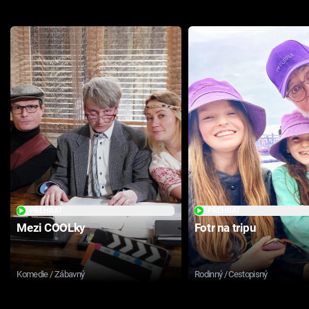
PŘEHRÁT
PŘEHRÁT
Mezi COOLky
Fotr na tripu
Komedie / Zábavný
Rodinný / Cestopisný