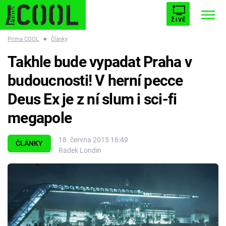
ŽIVĚ
Prima COOL
■
Články
STARHOUSE
BUFFY, PŘEMOŽITELKA UPÍRŮ
Trendy:
Takhle bude vypadat Praha v
ESCAPE
PLNEJ KOTEL
AVENGERS 5
budoucnosti! V herní pecce
Deus Ex je z ní slum i sci-fi
megapole
Témata
18. června 2015 16:49
ČLÁNKY
Radek Londin
Filmy
Seriály
Hry