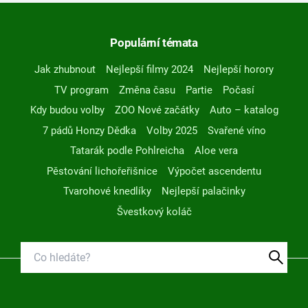
Populární témata
Jak zhubnout
Nejlepší filmy 2024
Nejlepší horory
TV program
Změna času
Partie
Počasí
Kdy budou volby
ZOO Nové začátky
Auto – katalog
7 pádů Honzy Dědka
Volby 2025
Svařené víno
Tatarák podle Pohlreicha
Aloe vera
Pěstování lichořeřišnice
Výpočet ascendentu
Tvarohové knedlíky
Nejlepší palačinky
Švestkový koláč