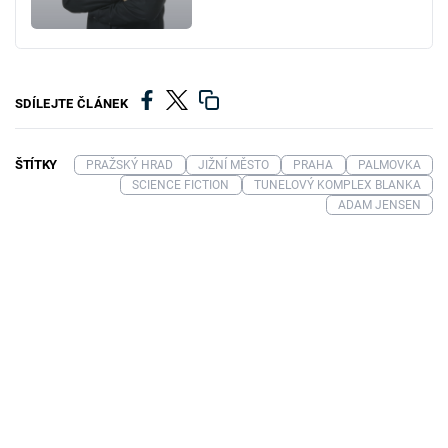
SDÍLEJTE ČLÁNEK
ŠTÍTKY
PRAŽSKÝ HRAD
JIŽNÍ MĚSTO
PRAHA
PALMOVKA
SCIENCE FICTION
TUNELOVÝ KOMPLEX BLANKA
ADAM JENSEN