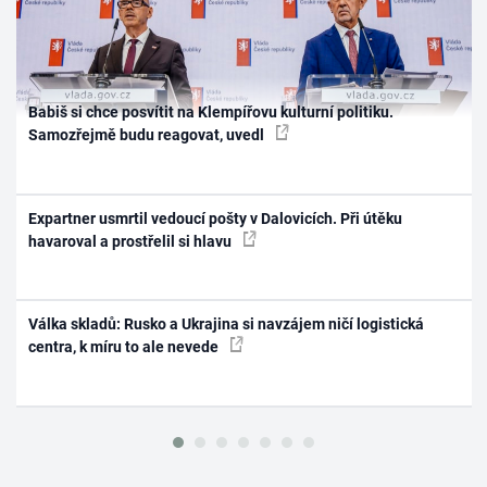
Babiš si chce posvítit na Klempířovu kulturní politiku.
Samozřejmě budu reagovat, uvedl
Expartner usmrtil vedoucí pošty v Dalovicích. Při útěku
havaroval a prostřelil si hlavu
Válka skladů: Rusko a Ukrajina si navzájem ničí logistická
centra, k míru to ale nevede