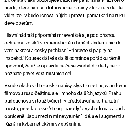
z okénka vlaku pozorujete blížící se panorama Pražského
hradu, které narušují futuristické plošiny z kovu a skla. Je
vidět, že i v budoucnosti půjdou pražští památkáři na ruku
developerům.
Hlavní nádraží připomíná mraveniště a je pod přísnou
ochranou vojáků v kybernetickém brnění. Jeden z nich k
vám nakráčí a česky prohlásí: "Připravte si papíry na
inspekci." Kousek dál vás další ochránce pořádku rázně
upozorní, že už je opravdu na čase vyndat doklady nebo
poznáte přívětivost místních cel.
Všude okolo vidíte české nápisy, slyšíte češtinu, srandovní
filmovou ruso-češtinu, ale i mnoho dalších jazyků. Prahu
budoucnosti si totiž tvůrci hry představují jako tranzitní
město, přes které se "stěhují národy" z východu na západ a
obráceně. Jsou mezi nimi nevytunění lidé, ale i augmenti s
různými kybernetickými vylepšeními.