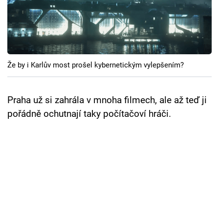
Cool Esport
Pořady
TV Program
Že by i Karlův most prošel kybernetickým vylepšením?
Sledujte prima+
Praha už si zahrála v mnoha filmech, ale až teď ji
Přihlášení
pořádně ochutnají taky počítačoví hráči.
Sledujte nás