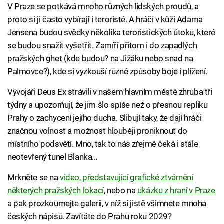
V Praze se potkává mnoho různých lidských proudů, a
proto si ji často vybírají i teroristé. A hráči v kůži Adama
Jensena budou svědky několika teroristických útoků, které
se budou snažit vyšetřit. Zamíří přitom i do zapadlých
pražských ghet (kde budou? na Jižáku nebo snad na
Palmovce?), kde si vyzkouší různé způsoby boje i plížení.
Vývojáři Deus Ex strávili v našem hlavním městě zhruba tři
týdny a upozorňují, že jim šlo spíše než o přesnou repliku
Prahy o zachycení jejího ducha. Slibují taky, že dají hráči
značnou volnost a možnost hlouběji proniknout do
místního podsvětí. Mno, tak to nás zřejmě čeká i stále
neotevřený tunel Blanka...
Mrkněte se na
video, představující grafické ztvárnění
některých pražských lokací
, nebo na
ukázku z hraní v Praze
a pak prozkoumejte galerii, v níž si jistě všimnete mnoha
českých nápisů. Zavítáte do Prahu roku 2029?