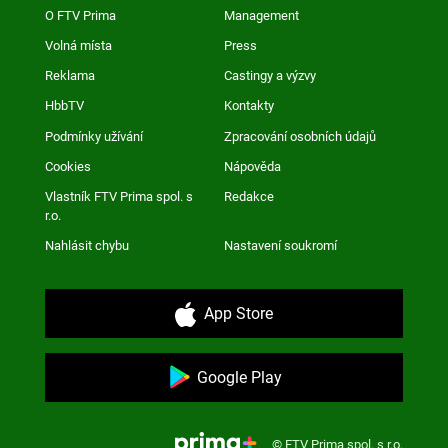
O FTV Prima
Management
Volná místa
Press
Reklama
Castingy a výzvy
HbbTV
Kontakty
Podmínky užívání
Zpracování osobních údajů
Cookies
Nápověda
Vlastník FTV Prima spol. s
Redakce
r.o.
Nahlásit chybu
Nastavení soukromí
App Store
Google Play
© FTV Prima spol. s r.o.