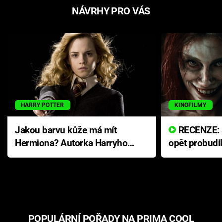
NÁVRHY PRO VÁS
HARRY POTTER
KINOFILMY
Jakou barvu kůže má mít
RECENZE: Smrtelné zlo se
Hermiona? Autorka Harryho
opět probudi
Pottera přišla s ráznou
přichází s n
odpovědí
hororovou n
POPULÁRNÍ POŘADY NA PRIMA COOL