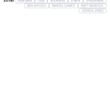
ŠTÍTKY
IRON MAN
FILM
AVENGERS
X-MEN
SPIDER-MAN
BEN AFFLECK
MARVEL COMICS
MATT MURDOCK
JESSICA JONES