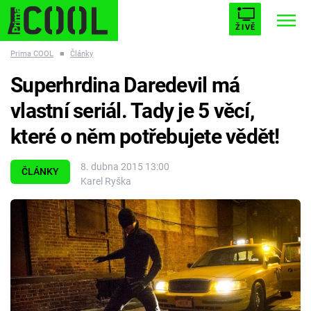
ŽIVĚ
Prima COOL
■
Články
STARHOUSE
BUFFY, PŘEMOŽITELKA UPÍRŮ
Trendy:
Superhrdina Daredevil má
ESCAPE
PLNEJ KOTEL
AVENGERS 5
vlastní seriál. Tady je 5 věcí,
které o něm potřebujete vědět!
8. dubna 2015 13:00
ČLÁNKY
Karel Ryška
Témata
Přihlášení
Sledujte nás