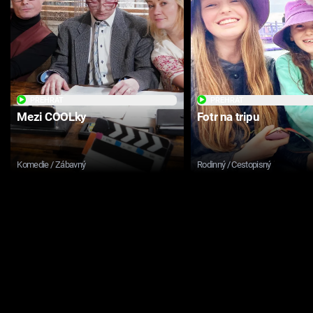
PŘEHRÁT
PŘEHRÁT
Mezi COOLky
Fotr na tripu
Komedie / Zábavný
Rodinný / Cestopisný