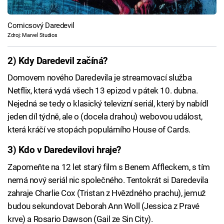
Comicsový Daredevil
Zdroj: Marvel Studios
2) Kdy Daredevil začíná?
Domovem nového Daredevila je streamovací služba
Netflix, která vydá všech 13 epizod v pátek 10. dubna.
Nejedná se tedy o klasický televizní seriál, který by nabídl
jeden díl týdně, ale o (docela drahou) webovou událost,
která kráčí ve stopách populárního House of Cards.
3) Kdo v Daredevilovi hraje?
Zapomeňte na 12 let starý film s Benem Affleckem, s tím
nemá nový seriál nic společného. Tentokrát si Daredevila
zahraje Charlie Cox (Tristan z Hvězdného prachu), jemuž
budou sekundovat Deborah Ann Woll (Jessica z Pravé
krve) a Rosario Dawson (Gail ze Sin City).