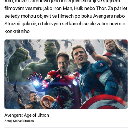
Ano, může! Daredevil i jeho kolegové existují ve stejném
filmovém vesmíru jako Iron Man, Hulk nebo Thor. Za pár let
se tedy mohou objevit ve filmech po boku Avengers nebo
Strážců galaxie, o takových setkáních se ale zatím neví nic
konkrétního.
Avengers: Age of Ultron
Zdroj: Marvel Studios