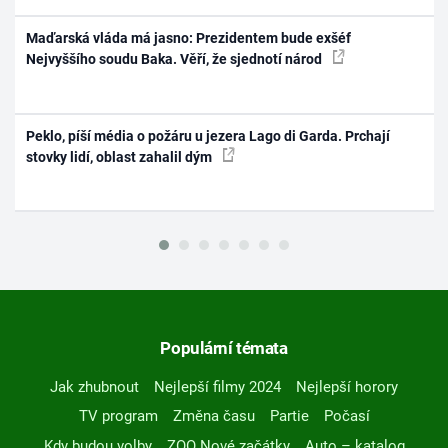
Maďarská vláda má jasno: Prezidentem bude exšéf
Nejvyššího soudu Baka. Věří, že sjednotí národ
Peklo, píší média o požáru u jezera Lago di Garda. Prchají
stovky lidí, oblast zahalil dým
Populární témata
Jak zhubnout
Nejlepší filmy 2024
Nejlepší horory
TV program
Změna času
Partie
Počasí
Kdy budou volby
ZOO Nové začátky
Auto – katalog