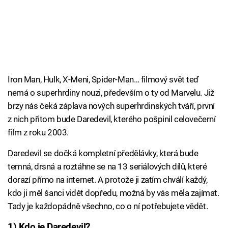
Iron Man, Hulk, X-Meni, Spider-Man… filmový svět teď
nemá o superhrdiny nouzi, především o ty od Marvelu. Již
brzy nás čeká záplava nových superhrdinských tváří, první
z nich přitom bude Daredevil, kterého pošpinil celovečerní
film z roku 2003.
Daredevil se dočká kompletní předělávky, která bude
temná, drsná a roztáhne se na 13 seriálových dílů, které
dorazí přímo na internet. A protože ji zatím chválí každý,
kdo ji měl šanci vidět dopředu, možná by vás měla zajímat.
Tady je každopádně všechno, co o ní potřebujete vědět.
1) Kdo je Daredevil?