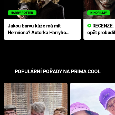
HARRY POTTER
KINOFILMY
Jakou barvu kůže má mít
RECENZE: Smrtelné zlo se
Hermiona? Autorka Harryho
opět probudi
Pottera přišla s ráznou
přichází s n
odpovědí
hororovou n
POPULÁRNÍ POŘADY NA PRIMA COOL