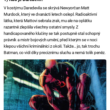
V kostýmu Daredevila se skrývá Newyorčan Matt
Murdock, který ve dvanácti letech oslepl. Radioaktivní
látka, která Mattovi sebrala zrak, mu ale na oplátku
razantně zlepšila všechny ostatní smysly. Z
handicapovaného klučiny se tak postupně stal schopný
právník a mistr bojových umění, před kterým se v noci
klepou všichni kriminálníci z okolí. Takže… jo, tak trochu
Batman, co vidí díky preciznímu sluchu a nemá tolik peněz.