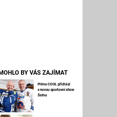
MOHLO BY VÁS ZAJÍMAT
Prima COOL přichází
s novou sportovní show
Šatna