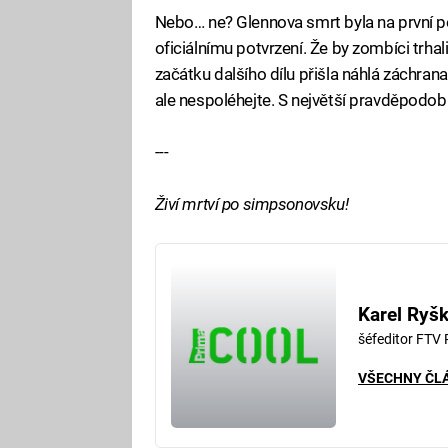
Nebo… ne? Glennova smrt byla na první poh
oficiálnímu potvrzení. Že by zombíci trhali
začátku dalšího dílu přišla náhlá záchrana
ale nespoléhejte. S největší pravděpodo
---
Živí mrtví po simpsonovsku!
Karel Ryš
šéfeditor FTV
VŠECHNY ČL