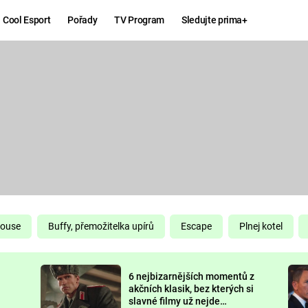
Cool Esport
Pořady
TV Program
Sledujte prima+
Hry
Zábava
MAFIA
ZÁBAVN
GALERI
GTA 6
NEJLEP
KINGDOM
KOMEDI
COME:
DELIVERANCE
CHUCK
House
Buffy, přemožitelka upírů
Escape
Plnej kotel
NORRIS
ESPORT
6 nejbizarnějších momentů z
DEADP
akčních klasik, bez kterých si
slavné filmy už nejde