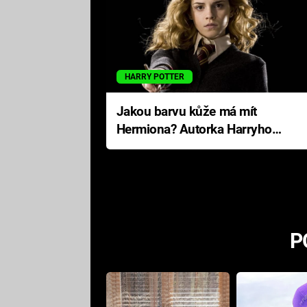
HARRY POTTER
Jakou barvu kůže má mít
Hermiona? Autorka Harryho
Pottera přišla s ráznou
odpovědí
P