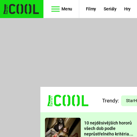
Menu
Filmy
Seriály
Hry
Seriály
Filmy
SIMPSONOVI
STAR WARS
HVĚZDNÁ
AVENGERS
BRÁNA
RYCHLE A
TEORIE
ZBĚSILE 10
Trendy:
VELKÉHO
Star
PREDÁTOR
TŘESKU
10 nejděsivějších hororů
FUTURAMA
všech dob podle
neprůstřelného kritéria.