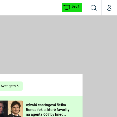
ŽIVĚ
Vyhledávání
Můj p
Prima+
É
CNN Prima NEWS
E
Prima FRESH
ŠÍ
Prima LIVING
E
Prima Ženy
Avengers 5
Prima LAJK
Bývalá castingová šéfka
OOL
Bonda řekla, které favority
Sledujte nás
na agenta 007 by hned