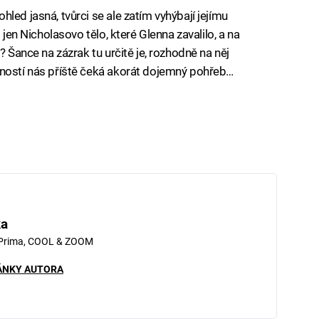
led jasná, tvůrci se ale zatím vyhýbají jejímu
 jen Nicholasovo tělo, které Glenna zavalilo, a na
? Šance na zázrak tu určitě je, rozhodně na něj
bností nás příště čeká akorát dojemný pohřeb…
ka
 Prima, COOL & ZOOM
ÁNKY AUTORA