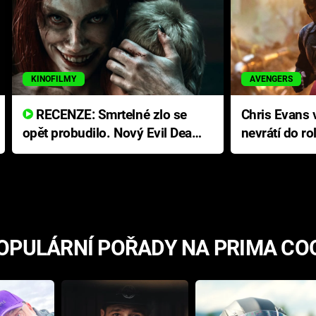
KINOFILMY
AVENGERS
RECENZE: Smrtelné zlo se
Chris Evans v
opět probudilo. Nový Evil Dead
nevrátí do ro
přichází s neodolatelnou
Ameriky
hororovou nabídkou
OPULÁRNÍ POŘADY NA PRIMA CO