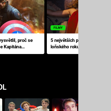
FILMY
ysvětlil, proč se
5 největších propadáků
le Kapitána
loňského roku: Disney na
jediné katastrofě prodělal 200
milionů dolarů
OL