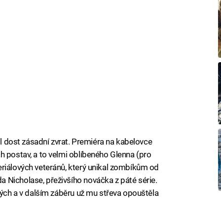
esl dost zásadní zvrat. Premiéra na kabelovce
h postav, a to velmi oblíbeného Glenna (pro
riálových veteránů, který unikal zombíkům od
 Nicholase, přeživšího nováčka z páté série.
vých a v dalším záběru už mu střeva opouštěla