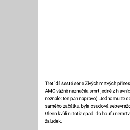
Třetí díl šesté série Živých mrtvých přin
AMC vážně naznačila smrt jedné z hlavníc
neznalé: ten pán napravo). Jednomu ze se
samého začátku, byla osudová sebevražda
Glenn kvůli ní totiž spadl do houfu nemrt
žaludek.