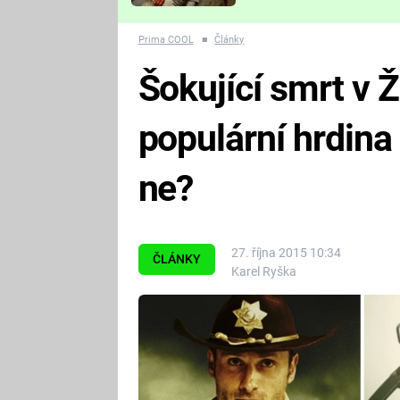
Které děsivé pecky vám
nejvíc zvednou tep?
Prima COOL
■
Články
Šokující smrt v 
populární hrdin
ne?
27. října 2015 10:34
ČLÁNKY
Karel Ryška