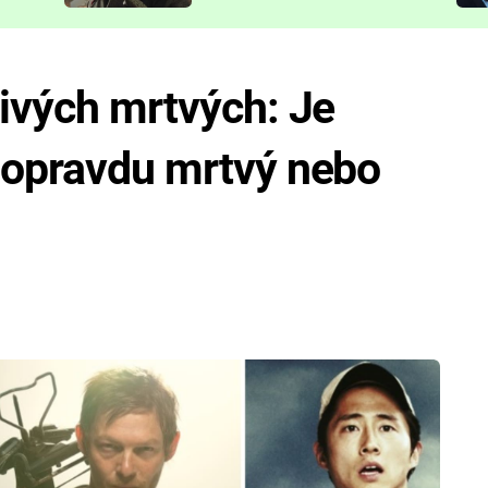
představit
Živých mrtvých: Je
a opravdu mrtvý nebo