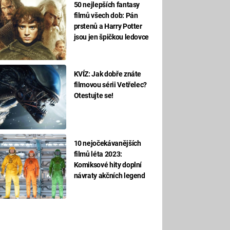
50 nejlepších fantasy
filmů všech dob: Pán
prstenů a Harry Potter
jsou jen špičkou ledovce
KVÍZ: Jak dobře znáte
filmovou sérii Vetřelec?
Otestujte se!
10 nejočekávanějších
filmů léta 2023:
Komiksové hity doplní
návraty akčních legend