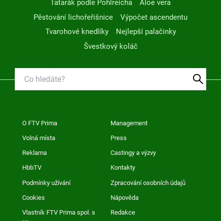
Tatarák podle Pohlreicha
Aloe vera
Pěstování lichořeřišnice
Výpočet ascendentu
Tvarohové knedlíky
Nejlepší palačinky
Švestkový koláč
O FTV Prima
Management
Volná místa
Press
Reklama
Castingy a výzvy
HbbTV
Kontakty
Podmínky užívání
Zpracování osobních údajů
Cookies
Nápověda
Vlastník FTV Prima spol. s
Redakce