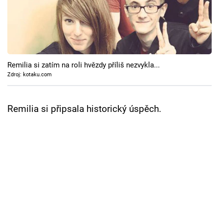
Cool Esport
Pořady
TV Program
Remilia si zatím na roli hvězdy příliš nezvykla...
Zdroj: kotaku.com
Sledujte prima+
Remilia si připsala historický úspěch.
Přihlášení
Sledujte nás