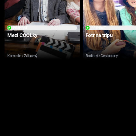
PŘEHRÁT
PŘEHRÁT
Mezi COOLky
Fotr na tripu
Komedie / Zábavný
Rodinný / Cestopisný