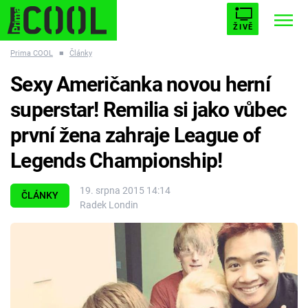
ŽIVĚ
Prima COOL
■
Články
STARHOUSE
BUFFY, PŘEMOŽITELKA UPÍRŮ
Trendy:
Sexy Američanka novou herní
ESCAPE
PLNEJ KOTEL
AVENGERS 5
superstar! Remilia si jako vůbec
první žena zahraje League of
Legends Championship!
Témata
19. srpna 2015 14:14
ČLÁNKY
Radek Londin
Filmy
Seriály
Hry