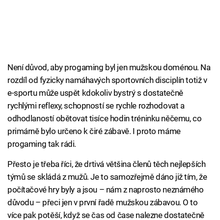
Není důvod, aby progaming byl jen mužskou doménou. Na
rozdíl od fyzicky namáhavých sportovních disciplín totiž v
e-sportu může uspět kdokoliv bystrý s dostatečně
rychlými reflexy, schopností se rychle rozhodovat a
odhodlaností obětovat tisíce hodin tréninku něčemu, co
primárně bylo určeno k čiré zábavě. I proto máme
progaming tak rádi.
Přesto je třeba říci, že drtivá většina členů těch nejlepších
týmů se skládá z mužů. Je to samozřejmě dáno již tím, že
počítačové hry byly a jsou – nám z naprosto neznámého
důvodu – přeci jen v první řadě mužskou zábavou. O to
více pak potěší, když se čas od čase nalezne dostatečně