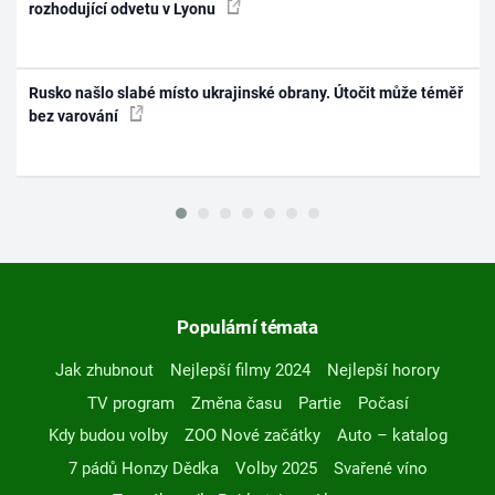
rozhodující odvetu v Lyonu
Rusko našlo slabé místo ukrajinské obrany. Útočit může téměř
bez varování
Populární témata
Jak zhubnout
Nejlepší filmy 2024
Nejlepší horory
TV program
Změna času
Partie
Počasí
Kdy budou volby
ZOO Nové začátky
Auto – katalog
7 pádů Honzy Dědka
Volby 2025
Svařené víno