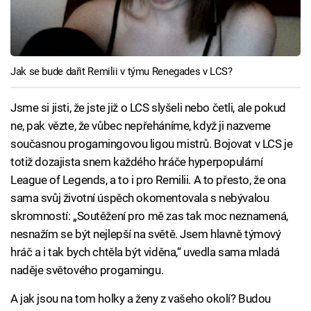
Jak se bude dařit Remilii v týmu Renegades v LCS?
Jsme si jisti, že jste již o LCS slyšeli nebo četli, ale pokud
ne, pak vězte, že vůbec nepřeháníme, když ji nazveme
současnou progamingovou ligou mistrů. Bojovat v LCS je
totiž dozajista snem každého hráče hyperpopulární
League of Legends, a to i pro Remilii. A to přesto, že ona
sama svůj životní úspěch okomentovala s nebývalou
skromností: „Soutěžení pro mě zas tak moc neznamená,
nesnažím se být nejlepší na světě. Jsem hlavně týmový
hráč a i tak bych chtěla být viděna,“ uvedla sama mladá
naděje světového progamingu.
A jak jsou na tom holky a ženy z vašeho okolí? Budou