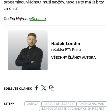
progamingu vládnout muži navždy, nebo se to má již brzy
změnit?
Ondřej Najman
eSuba.eu
Radek Londin
redaktor FTV Prima
VŠECHNY ČLÁNKY AUTORA
SDÍLEJTE ČLÁNEK
ŠTÍTKY
ZÁBAVA
LEAGUE OF LEGENDS
ONDŘEJ NAJMAN
LEAGUE OF LEGENDS CHAMPIONSHIP SERIES