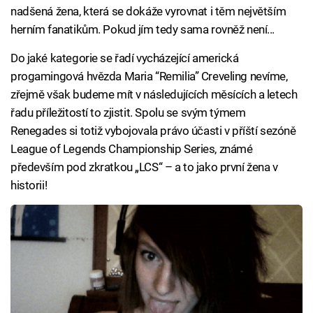
nadšená žena, která se dokáže vyrovnat i těm největším
herním fanatikům. Pokud jím tedy sama rovněž není...
Do jaké kategorie se řadí vycházející americká
progamingová hvězda Maria “Remilia” Creveling nevíme,
zřejmě však budeme mít v následujících měsících a letech
řadu příležitostí to zjistit. Spolu se svým týmem
Renegades si totiž vybojovala právo účasti v příští sezóně
League of Legends Championship Series, známé
především pod zkratkou „LCS“ – a to jako první žena v
historii!