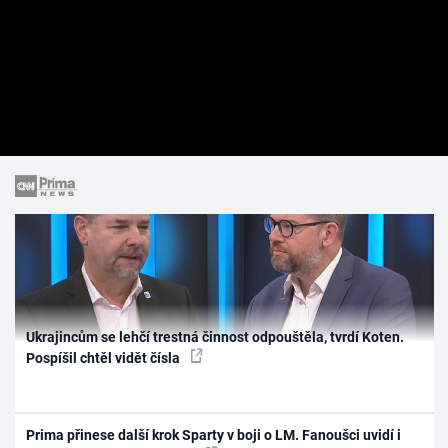
Ukrajincům se lehčí trestná činnost odpouštěla, tvrdí Koten.
Pospíšil chtěl vidět čísla
Prima přinese další krok Sparty v boji o LM. Fanoušci uvidí i