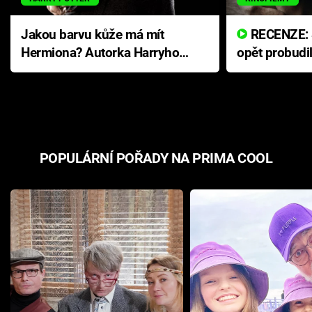
Jakou barvu kůže má mít
RECENZE: Smrtelné zlo se
Hermiona? Autorka Harryho
opět probudi
Pottera přišla s ráznou
přichází s n
odpovědí
hororovou n
POPULÁRNÍ POŘADY NA PRIMA COOL