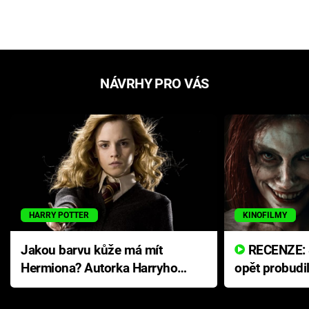
NÁVRHY PRO VÁS
HARRY POTTER
KINOFILMY
Jakou barvu kůže má mít
RECENZE: Smrtelné zlo se
Hermiona? Autorka Harryho
opět probudi
Pottera přišla s ráznou
přichází s n
odpovědí
hororovou n