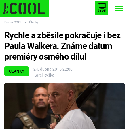
ŽIVĚ
Prima COOL
■
Články
STARHOUSE
BUFFY, PŘEMOŽITELKA UPÍRŮ
Trendy:
Rychle a zběsile pokračuje i bez
ESCAPE
PLNEJ KOTEL
AVENGERS 5
Paula Walkera. Známe datum
premiéry osmého dílu!
24. dubna 2015 22:00
ČLÁNKY
Karel Ryška
Témata
Filmy
Seriály
Hry