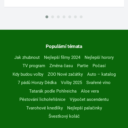
Populární témata
Jak zhubnout
Nejlepší filmy 2024
Nejlepší horory
TV program
Změna času
Partie
Počasí
Kdy budou volby
ZOO Nové začátky
Auto – katalog
7 pádů Honzy Dědka
Volby 2025
Svařené víno
Tatarák podle Pohlreicha
Aloe vera
Pěstování lichořeřišnice
Výpočet ascendentu
Tvarohové knedlíky
Nejlepší palačinky
Švestkový koláč