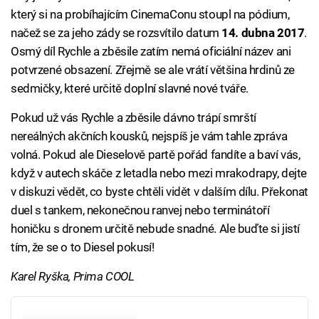
který si na probíhajícím CinemaConu stoupl na pódium,
načež se za jeho zády se rozsvítilo datum
14. dubna 2017
.
Osmý díl Rychle a zběsile zatím nemá oficiální název ani
potvrzené obsazení. Zřejmě se ale vrátí většina hrdinů ze
sedmičky, které určitě doplní slavné nové tváře.
Pokud už vás Rychle a zběsile dávno trápí smrští
nereálných akčních kousků, nejspíš je vám tahle zpráva
volná. Pokud ale Dieselově partě pořád fandíte a baví vás,
když v autech skáče z letadla nebo mezi mrakodrapy, dejte
v diskuzi vědět, co byste chtěli vidět v dalším dílu. Překonat
duel s tankem, nekonečnou ranvej nebo terminátoří
honičku s dronem určitě nebude snadné. Ale buďte si jistí
tím, že se o to Diesel pokusí!
Karel Ryška, Prima COOL