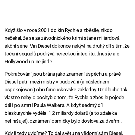
Když šlo v roce 2001 do kin Rychle a zběsile, nikdo
nečekal, že se ze závodnického krimi stane miliardová
akční série. Vin Diesel dokonce nekývl na druhý díl s tím, že
točení sequelů podrývá hereckou integritu, dnes je ale
Hollywood úplně jinde.
Pokračování jsou brána jako znamení úspěchu a právě
Diesel patří mezi mistry v budování (a následném
uspokojování) obří fanouškovské základny. Už dlouho tak
vlastně nebylo pochyb o tom, že Rychle a zběsile pojede
dál i po smrti Paula Walkera. A když sedmý díl
bleskurychle vydělal 1,2 miliardy dolarů (a to zdaleka
nefinišuje!), oznámení osmičky bylo doslova za dveřmi.
Kdy ji tedy uvidíme? To dal světu na vědomí sám Diesel,