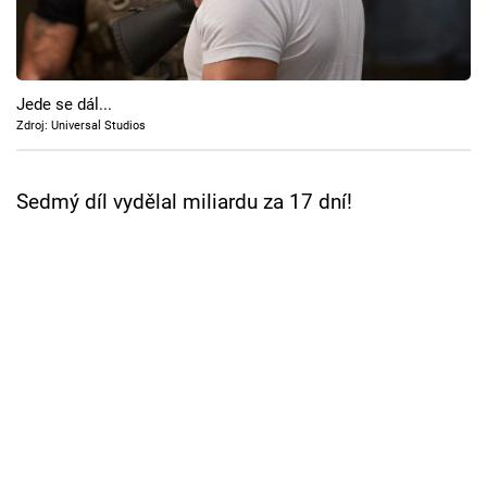
Cool Esport
Pořady
Jede se dál...
TV Program
Zdroj: Universal Studios
Sledujte prima+
Sedmý díl vydělal miliardu za 17 dní!
Přihlášení
Sledujte nás