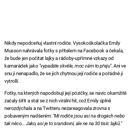
Nikdy nepodceňuj vlastní rodiče. Vysokoškolačka Emily
Musson nahrávala fotky s přítelem na Facebook a čekala,
že bude jen počítat lajky a rádoby-upřímné vzkazy od
kamarádek jako
"vypadáte skvěle, moc vám to přeju"
. Ani ve
snu ji nenapadlo, že se jich chytnou její rodiče a pořádně ji
vytrollí.
Fotky, na kterých napodobují její pózičky, se navíc okamžitě
začaly šířit a stal se z nich virální hit, což Emily úplně
nerozdýchala a na Twitteru nezareagovala zrovna s
pobaveným nadšením:
"Mí rodiče jsou asi na drogách nebo
tak něco... Jako, asi je to srandovní, ale ne na 30 tisíc lajků."