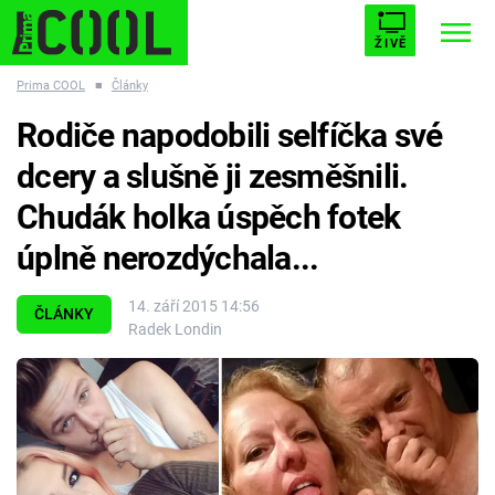
ŽIVĚ
Prima COOL
■
Články
STARHOUSE
BUFFY, PŘEMOŽITELKA UPÍRŮ
Trendy:
Rodiče napodobili selfíčka své
ESCAPE
PLNEJ KOTEL
AVENGERS 5
dcery a slušně ji zesměšnili.
Chudák holka úspěch fotek
úplně nerozdýchala...
Témata
14. září 2015 14:56
ČLÁNKY
Radek Londin
Filmy
Seriály
Hry