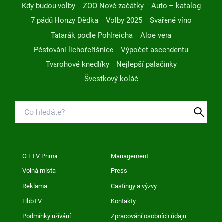
Kdy budou volby
ZOO Nové začátky
Auto – katalog
7 pádů Honzy Dědka
Volby 2025
Svařené víno
Tatarák podle Pohlreicha
Aloe vera
Pěstování lichořeřišnice
Výpočet ascendentu
Tvarohové knedlíky
Nejlepší palačinky
Švestkový koláč
O FTV Prima
Management
Volná místa
Press
Reklama
Castingy a výzvy
HbbTV
Kontakty
Podmínky užívání
Zpracování osobních údajů