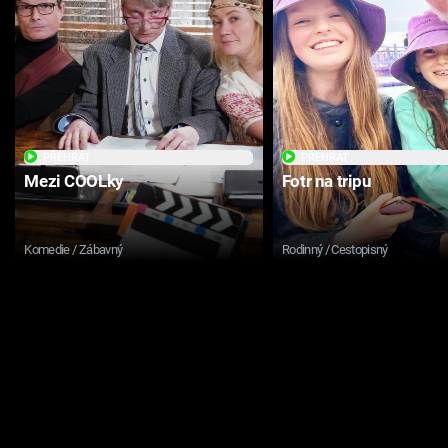
PŘEHRÁT
PŘEHRÁT
Mezi COOLky
Fotr na tripu
Komedie / Zábavný
Rodinný / Cestopisný