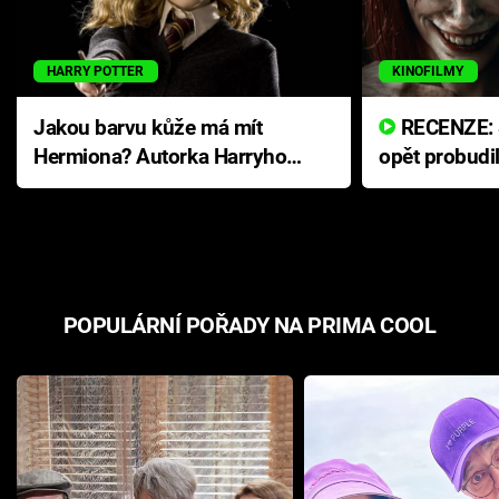
HARRY POTTER
KINOFILMY
Jakou barvu kůže má mít
RECENZE: Smrtelné zlo se
Hermiona? Autorka Harryho
opět probudi
Pottera přišla s ráznou
přichází s n
odpovědí
hororovou n
POPULÁRNÍ POŘADY NA PRIMA COOL