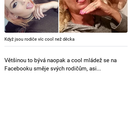
Cool Esport
Pořady
TV Program
Když jsou rodiče víc cool než děcka
Sledujte prima+
Většinou to bývá naopak a cool mládež se na
Přihlášení
Facebooku směje svých rodičům, asi...
Sledujte nás