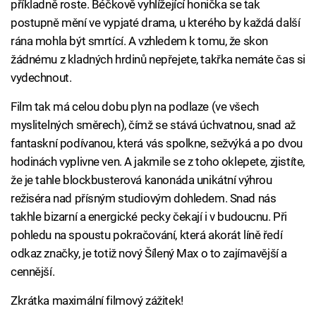
příkladně roste. Béčkově vyhlížející honička se tak
postupně mění ve vypjaté drama, u kterého by každá další
rána mohla být smrtící. A vzhledem k tomu, že skon
žádnému z kladných hrdinů nepřejete, takřka nemáte čas si
vydechnout.
Film tak má celou dobu plyn na podlaze (ve všech
myslitelných směrech), čímž se stává úchvatnou, snad až
fantaskní podívanou, která vás spolkne, sežvýká a po dvou
hodinách vyplivne ven. A jakmile se z toho oklepete, zjistíte,
že je tahle blockbusterová kanonáda unikátní výhrou
režiséra nad přísným studiovým dohledem. Snad nás
takhle bizarní a energické pecky čekají i v budoucnu. Při
pohledu na spoustu pokračování, která akorát líně ředí
odkaz značky, je totiž nový Šílený Max o to zajímavější a
cennější.
Zkrátka maximální filmový zážitek!