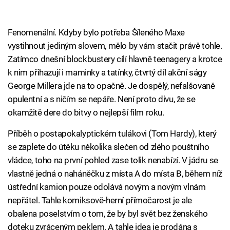
Fenomenální. Kdyby bylo potřeba Šíleného Maxe
vystihnout jediným slovem, mělo by vám stačit právě tohle.
Zatímco dnešní blockbustery cílí hlavně teenagery a krotce
k nim přihazují i maminky a tatínky, čtvrtý díl akční ságy
George Millera jde na to opačně. Je dospělý, nefalšovaně
opulentní a s ničím se nepáře. Není proto divu, že se
okamžitě dere do bitvy o nejlepší film roku.
Příběh o postapokalyptickém tulákovi (Tom Hardy), který
se zaplete do útěku několika slečen od zlého pouštního
vládce, toho na první pohled zase tolik nenabízí. V jádru se
vlastně jedná o naháněčku z místa A do místa B, během níž
ústřední kamion pouze odolává novým a novým vlnám
nepřátel. Tahle komiksově-herní přímočarost je ale
obalena poselstvím o tom, že by byl svět bez ženského
doteku zvráceným peklem. A tahle idea je prodána s