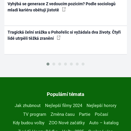
Vyhýbá se generace Z vedoucím pozicím? Podle sociologů
mladí kariéru obětují jistotě
Tragická čelní srážka u Pohořelic si vyžádala dva životy. Čtyři
lidé utrpěli těžká zranění
Populární témata
Jak zhubnout
Nejlepší filmy 2024
Nejlepší horory
TV program
Změna času
Partie
Počasí
Kdy budou volby
ZOO Nové začátky
Auto – katalog