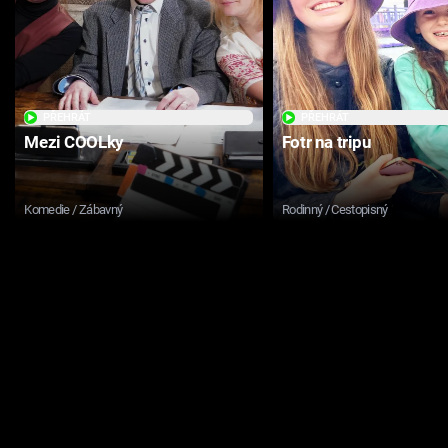
PŘEHRÁT
PŘEHRÁT
Mezi COOLky
Fotr na tripu
Komedie / Zábavný
Rodinný / Cestopisný