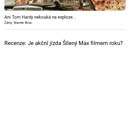
Cool Esport
Ani Tom Hardy nekouká na exploze...
Pořady
Zdroj: Warner Bros.
TV Program
Recenze: Je akční jízda Šílený Max filmem roku?
Sledujte prima+
Přihlášení
Sledujte nás