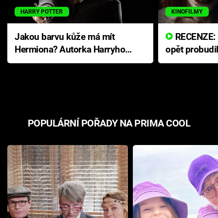
HARRY POTTER
KINOFILMY
Jakou barvu kůže má mít
RECENZE: Smrtelné zlo se
Hermiona? Autorka Harryho
opět probudi
Pottera přišla s ráznou
přichází s n
odpovědí
hororovou n
POPULÁRNÍ POŘADY NA PRIMA COOL