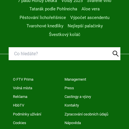
7 pádů Honzy Dědka
Volby 2025
Svařené víno
Tatarák podle Pohlreicha
Aloe vera
Pěstování lichořeřišnice
Výpočet ascendentu
Tvarohové knedlíky
Nejlepší palačinky
Švestkový koláč
O FTV Prima
Management
Volná místa
Press
Reklama
Castingy a výzvy
HbbTV
Kontakty
Podmínky užívání
Zpracování osobních údajů
Cookies
Nápověda