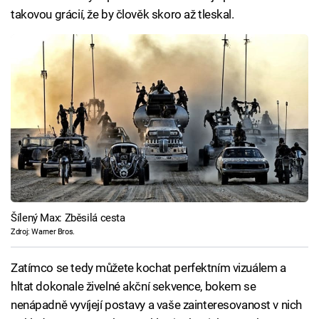
takovou grácií, že by člověk skoro až tleskal.
Šílený Max: Zběsilá cesta
Zdroj: Warner Bros.
Zatímco se tedy můžete kochat perfektním vizuálem a
hltat dokonale živelné akční sekvence, bokem se
nenápadně vyvíjejí postavy a vaše zainteresovanost v nich