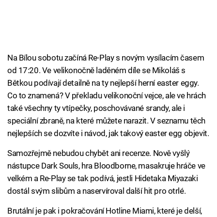
Na Bílou sobotu začíná Re-Play s novým vysílacím časem
od 17:20. Ve velikonočně laděném díle se Mikoláš s
Bětkou podívají detailně na ty nejlepší herní easter eggy.
Co to znamená? V překladu velikonoční vejce, ale ve hrách
také všechny ty vtípečky, poschovávané srandy, ale i
speciální zbraně, na které můžete narazit. V seznamu těch
nejlepších se dozvíte i návod, jak takový easter egg objevit.
Samozřejmě nebudou chybět ani recenze. Nově vyšlý
nástupce Dark Souls, hra Bloodborne, masakruje hráče ve
velkém a Re-Play se tak podívá, jestli Hidetaka Miyazaki
dostál svým slibům a naservíroval další hit pro otrlé.
Brutální je pak i pokračování Hotline Miami, které je delší,