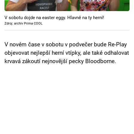
Cool Esport
V sobotu dojde na easter eggy. Hlavně na ty herní!
Pořady
Zdroj: archiv Prima COOL
TV Program
V novém čase v sobotu v podvečer bude Re-Play
Sledujte prima+
objevovat nejlepší herní vtípky, ale také odhalovat
krvavá zákoutí nejnovější pecky Bloodborne.
Přihlášení
Sledujte nás