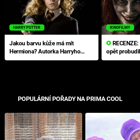
HARRY POTTER
KINOFILMY
Jakou barvu kůže má mít
RECENZE: Smrtelné zlo se
Hermiona? Autorka Harryho
opět probudi
Pottera přišla s ráznou
přichází s n
odpovědí
hororovou n
POPULÁRNÍ POŘADY NA PRIMA COOL