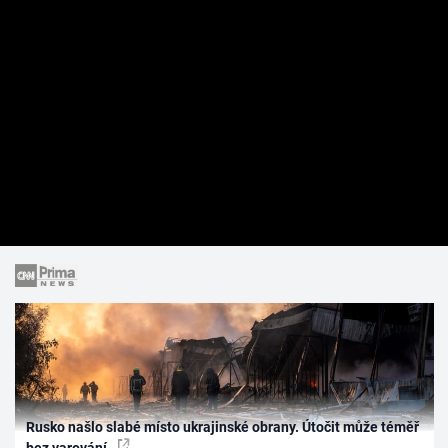
Rusko našlo slabé místo ukrajinské obrany. Útočit může téměř
bez varování