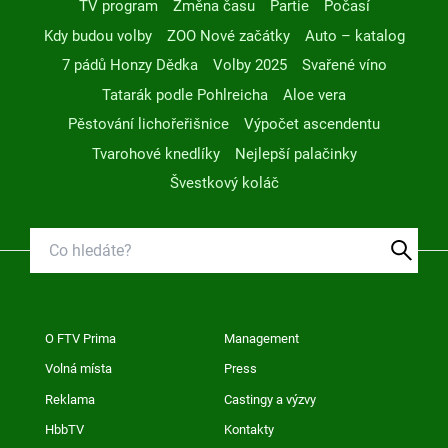
TV program
Změna času
Partie
Počasí
Kdy budou volby
ZOO Nové začátky
Auto – katalog
7 pádů Honzy Dědka
Volby 2025
Svařené víno
Tatarák podle Pohlreicha
Aloe vera
Pěstování lichořeřišnice
Výpočet ascendentu
Tvarohové knedlíky
Nejlepší palačinky
Švestkový koláč
O FTV Prima
Management
Volná místa
Press
Reklama
Castingy a výzvy
HbbTV
Kontakty