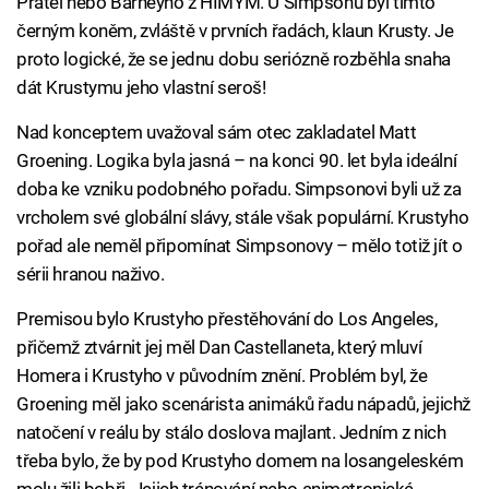
Přátel nebo Barneyho z HIMYM. U Simpsonů byl tímto
černým koněm, zvláště v prvních řadách, klaun Krusty. Je
proto logické, že se jednu dobu seriózně rozběhla snaha
dát Krustymu jeho vlastní seroš!
Nad konceptem uvažoval sám otec zakladatel Matt
Groening. Logika byla jasná – na konci 90. let byla ideální
doba ke vzniku podobného pořadu. Simpsonovi byli už za
vrcholem své globální slávy, stále však populární. Krustyho
pořad ale neměl připomínat Simpsonovy – mělo totiž jít o
sérii hranou naživo.
Premisou bylo Krustyho přestěhování do Los Angeles,
přičemž ztvárnit jej měl Dan Castellaneta, který mluví
Homera i Krustyho v původním znění. Problém byl, že
Groening měl jako scenárista animáků řadu nápadů, jejichž
natočení v reálu by stálo doslova majlant. Jedním z nich
třeba bylo, že by pod Krustyho domem na losangeleském
molu žili bobři. Jejich trénování nebo animatronické