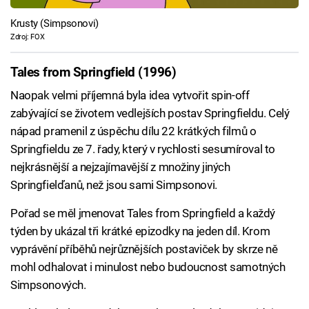
Krusty (Simpsonovi)
Zdroj: FOX
Tales from Springfield (1996)
Naopak velmi příjemná byla idea vytvořit spin-off
zabývající se životem vedlejších postav Springfieldu. Celý
nápad pramenil z úspěchu dílu 22 krátkých filmů o
Springfieldu ze 7. řady, který v rychlosti sesumíroval to
nejkrásnější a nejzajímavější z množiny jiných
Springfielďanů, než jsou sami Simpsonovi.
Pořad se měl jmenovat Tales from Springfield a každý
týden by ukázal tři krátké epizodky na jeden díl. Krom
vyprávění příběhů nejrůznějších postaviček by skrze ně
mohl odhalovat i minulost nebo budoucnost samotných
Simpsonových.