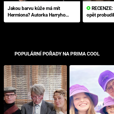
Jakou barvu kůže má mít
RECENZE: Smrtelné zlo se
Hermiona? Autorka Harryho
opět probudi
Pottera přišla s ráznou
přichází s n
odpovědí
hororovou n
POPULÁRNÍ POŘADY NA PRIMA COOL