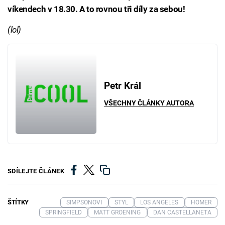
víkendech v 18.30. A to rovnou tři díly za sebou!
(lol)
Petr Král
VŠECHNY ČLÁNKY AUTORA
SDÍLEJTE ČLÁNEK
ŠTÍTKY
SIMPSONOVI
STYL
LOS ANGELES
HOMER
SPRINGFIELD
MATT GROENING
DAN CASTELLANETA