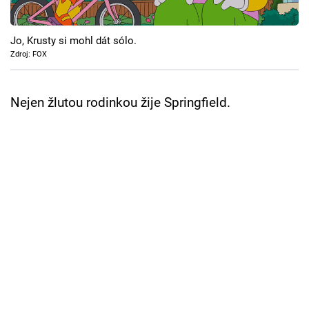
Cool Esport
Jo, Krusty si mohl dát sólo.
Pořady
Zdroj: FOX
TV Program
Nejen žlutou rodinkou žije Springfield.
Sledujte prima+
Přihlášení
Sledujte nás