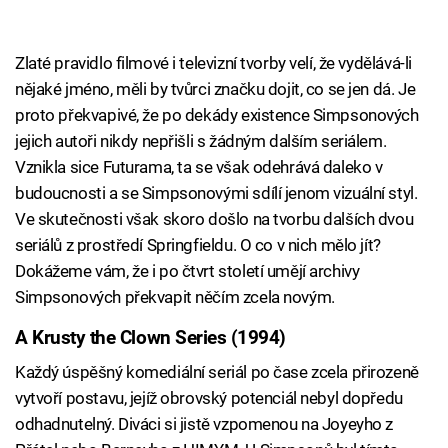
Zlaté pravidlo filmové i televizní tvorby velí, že vydělává-li
nějaké jméno, měli by tvůrci značku dojit, co se jen dá. Je
proto překvapivé, že po dekády existence Simpsonových
jejich autoři nikdy nepřišli s žádným dalším seriálem.
Vznikla sice Futurama, ta se však odehrává daleko v
budoucnosti a se Simpsonovými sdílí jenom vizuální styl.
Ve skutečnosti však skoro došlo na tvorbu dalších dvou
seriálů z prostředí Springfieldu. O co v nich mělo jít?
Dokážeme vám, že i po čtvrt století umějí archivy
Simpsonových překvapit něčím zcela novým.
A Krusty the Clown Series (1994)
Každý úspěšný komediální seriál po čase zcela přirozeně
vytvoří postavu, jejíž obrovský potenciál nebyl dopředu
odhadnutelný. Diváci si jistě vzpomenou na Joyeyho z