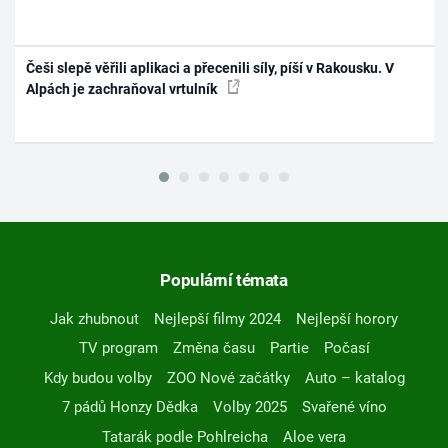
Češi slepě věřili aplikaci a přecenili síly, píší v Rakousku. V
Alpách je zachraňoval vrtulník
Populární témata
Jak zhubnout
Nejlepší filmy 2024
Nejlepší horory
TV program
Změna času
Partie
Počasí
Kdy budou volby
ZOO Nové začátky
Auto – katalog
7 pádů Honzy Dědka
Volby 2025
Svařené víno
Tatarák podle Pohlreicha
Aloe vera