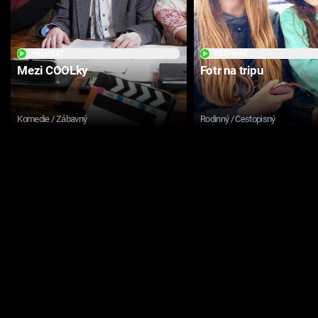
PŘEHRÁT
PŘEHRÁT
Mezi COOLky
Fotr na tripu
Komedie / Zábavný
Rodinný / Cestopisný