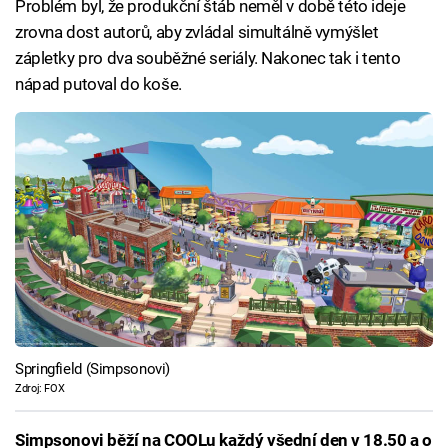
Problém byl, že produkční štáb neměl v době této ideje
zrovna dost autorů, aby zvládal simultálně vymýšlet
zápletky pro dva souběžné seriály. Nakonec tak i tento
nápad putoval do koše.
Springfield (Simpsonovi)
Zdroj: FOX
Simpsonovi běží na COOLu každý všední den v 18.50 a o