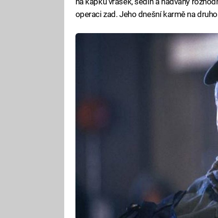
na kapku vrásek, šedin a nadváhy rozhod
operaci zad. Jeho dnešní karmě na druho