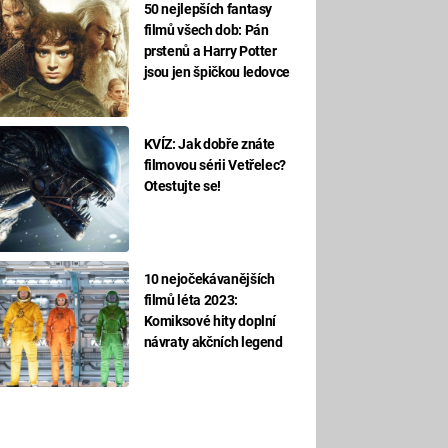
50 nejlepších fantasy
filmů všech dob: Pán
prstenů a Harry Potter
jsou jen špičkou ledovce
KVÍZ: Jak dobře znáte
filmovou sérii Vetřelec?
Otestujte se!
10 nejočekávanějších
filmů léta 2023:
Komiksové hity doplní
návraty akčních legend