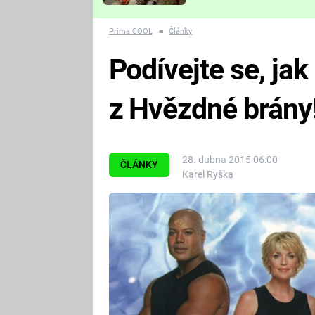
Které děsivé pecky vám
nejvíc zvednou tep?
Prima COOL
■
Články
Podívejte se, jak 
z Hvězdné brány
28. dubna 2015 06:00
ČLÁNKY
Karel Ryška