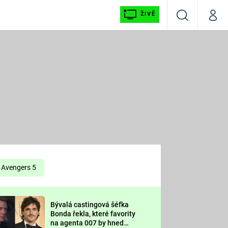
ŽIVĚ
Vyhledávání
Můj p
Prima+
É
CNN Prima NEWS
E
Prima FRESH
ŠÍ
Prima LIVING
E
Prima Ženy
Avengers 5
Prima LAJK
Bývalá castingová šéfka
OOL
Bonda řekla, které favority
Sledujte nás
na agenta 007 by hned