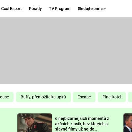
Cool Esport
Pořady
TV Program
Sledujte prima+
Hry
Zábava
MAFIA
ZÁBAVN
GALERI
GTA 6
NEJLEP
KINGDOM
KOMEDI
COME:
DELIVERANCE
CHUCK
House
Buffy, přemožitelka upírů
Escape
Plnej kotel
NORRIS
ESPORT
6 nejbizarnějších momentů z
DEADP
akčních klasik, bez kterých si
slavné filmy už nejde