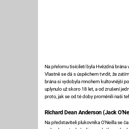
Na přelomu tisíciletí byla Hvězdná brána
Vlastně se dá s úspěchem tvrdit, že zatím
brána si vydobyla mnohem kultovnější pos
uplynulo už skoro 18 let, a od zrušení j
proto, jak se od té doby proměnili naši te
Richard Dean Anderson (Jack O'Nei
Na představiteli plukovníka O'Neilla se č