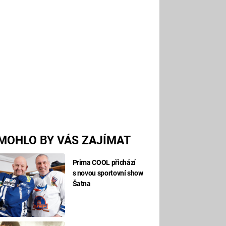
MOHLO BY VÁS ZAJÍMAT
Prima COOL přichází
s novou sportovní show
Šatna