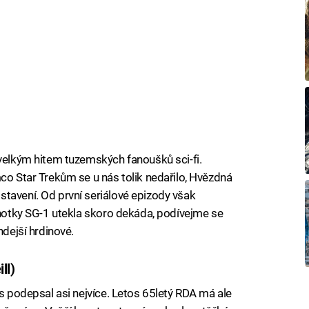
 velkým hitem tuzemských fanoušků sci-fi.
co Star Trekům se u nás tolik nedařilo, Hvězdná
tavení. Od první seriálové epizody však
ednotky SG-1 utekla skoro dekáda, podívejme se
hdejší hrdinové.
ll)
as podepsal asi nejvíce. Letos 65letý RDA má ale