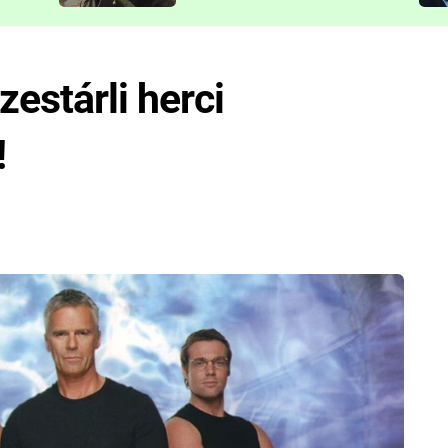
představit
zestárli herci
!