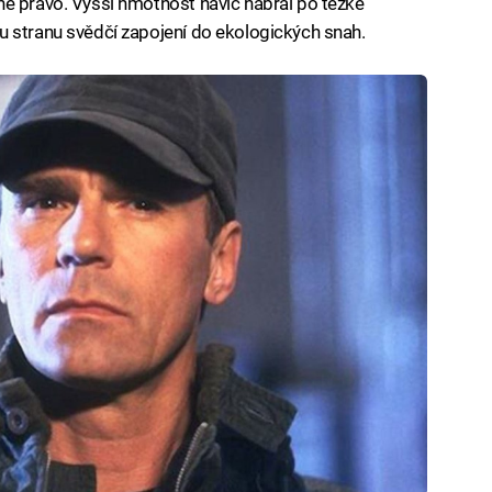
ně právo. Vyšší hmotnost navíc nabral po těžké
u stranu svědčí zapojení do ekologických snah.