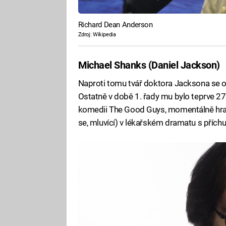
Richard Dean Anderson
Zdroj: Wikipedia
Michael Shanks (Daniel Jackson)
Naproti tomu tvář doktora Jacksona se od 
Ostatně v době 1. řady mu bylo teprve 27 le
komedii The Good Guys, momentálně hraje
se, mluvící) v lékařském dramatu s příc