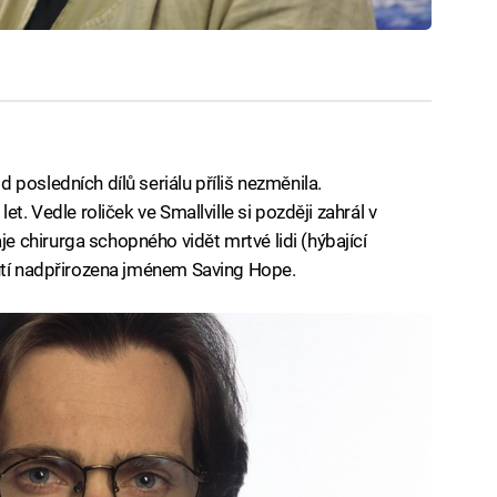
posledních dílů seriálu příliš nezměnila.
t. Vedle roliček ve Smallville si později zahrál v
 chirurga schopného vidět mrtvé lidi (hýbající
hutí nadpřirozena jménem Saving Hope.