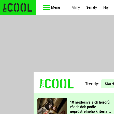
Menu
Filmy
Seriály
Hry
Seriály
Filmy
SIMPSONOVI
STAR WARS
HVĚZDNÁ
AVENGERS
BRÁNA
RYCHLE A
TEORIE
ZBĚSILE 10
Trendy:
VELKÉHO
Star
PREDÁTOR
TŘESKU
10 nejděsivějších hororů
FUTURAMA
všech dob podle
neprůstřelného kritéria.