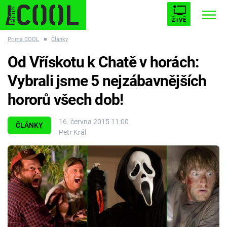
ŽIVĚ
Prima COOL
■
Články
STARHOUSE
BUFFY, PŘEMOŽITELKA UPÍRŮ
Trendy:
Od Vřískotu k Chatě v horách:
ESCAPE
PLNEJ KOTEL
AVENGERS 5
Vybrali jsme 5 nejzábavnějších
hororů všech dob!
16. června 2015 11:00
ČLÁNKY
Petr Král
Témata
Filmy
Seriály
Hry