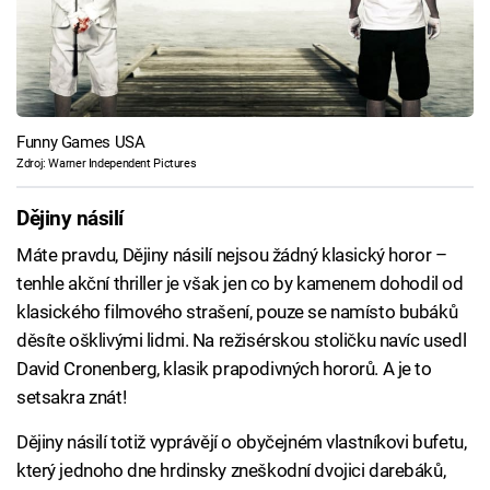
Funny Games USA
Zdroj: Warner Independent Pictures
Dějiny násilí
Máte pravdu, Dějiny násilí nejsou žádný klasický horor –
tenhle akční thriller je však jen co by kamenem dohodil od
klasického filmového strašení, pouze se namísto bubáků
děsíte ošklivými lidmi. Na režisérskou stoličku navíc usedl
David Cronenberg, klasik prapodivných hororů. A je to
setsakra znát!
Dějiny násilí totiž vyprávějí o obyčejném vlastníkovi bufetu,
který jednoho dne hrdinsky zneškodní dvojici darebáků,