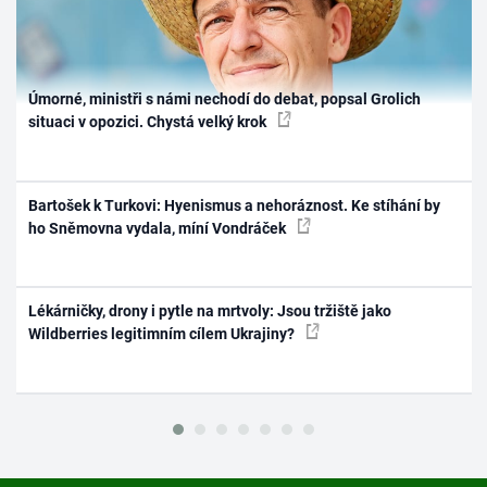
Úmorné, ministři s námi nechodí do debat, popsal Grolich
situaci v opozici. Chystá velký krok
Bartošek k Turkovi: Hyenismus a nehoráznost. Ke stíhání by
ho Sněmovna vydala, míní Vondráček
Lékárničky, drony i pytle na mrtvoly: Jsou tržiště jako
Wildberries legitimním cílem Ukrajiny?