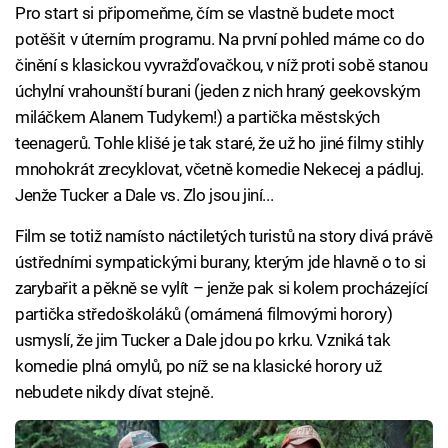
Pro start si připomeňme, čím se vlastně budete moct
potěšit v úterním programu. Na první pohled máme co do
činění s klasickou vyvražďovačkou, v níž proti sobě stanou
úchylní vrahounští burani (jeden z nich hraný geekovským
miláčkem Alanem Tudykem!) a partička městských
teenagerů. Tohle klišé je tak staré, že už ho jiné filmy stihly
mnohokrát zrecyklovat, včetně komedie Nekecej a pádluj.
Jenže Tucker a Dale vs. Zlo jsou jiní...
Film se totiž namísto náctiletých turistů na story divá právě
ústředními sympatickými burany, kterým jde hlavně o to si
zarybařit a pěkně se vylít – jenže pak si kolem procházející
partička středoškoláků (omámená filmovými horory)
usmyslí, že jim Tucker a Dale jdou po krku. Vzniká tak
komedie plná omylů, po níž se na klasické horory už
nebudete nikdy dívat stejně.