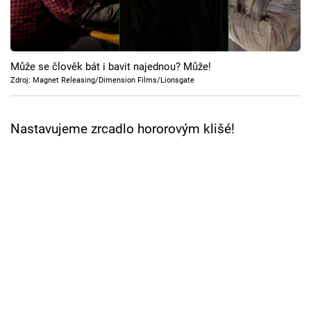
Cool Esport
Pořady
Může se člověk bát i bavit najednou? Může!
TV Program
Zdroj: Magnet Releasing/Dimension Films/Lionsgate
Sledujte prima+
Nastavujeme zrcadlo hororovým klišé!
Přihlášení
Sledujte nás