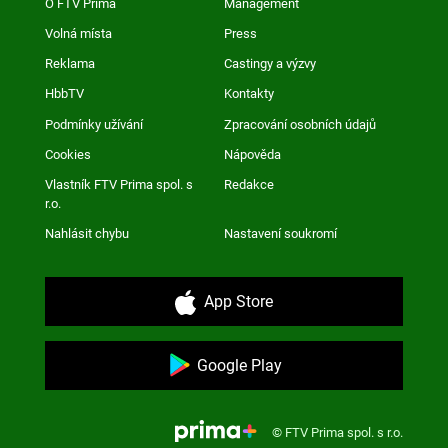
O FTV Prima
Management
Volná místa
Press
Reklama
Castingy a výzvy
HbbTV
Kontakty
Podmínky užívání
Zpracování osobních údajů
Cookies
Nápověda
Vlastník FTV Prima spol. s
Redakce
r.o.
Nahlásit chybu
Nastavení soukromí
App Store
Google Play
© FTV Prima spol. s r.o.