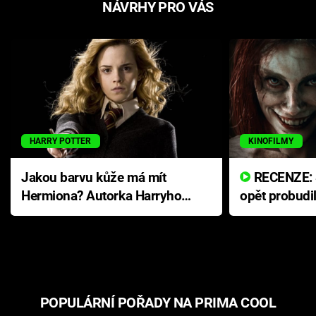
NÁVRHY PRO VÁS
HARRY POTTER
KINOFILMY
Jakou barvu kůže má mít
RECENZE: Smrtelné zlo se
Hermiona? Autorka Harryho
opět probudi
Pottera přišla s ráznou
přichází s n
odpovědí
hororovou n
POPULÁRNÍ POŘADY NA PRIMA COOL