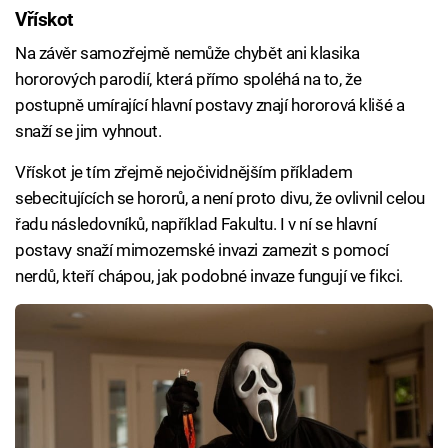
Vřískot
Na závěr samozřejmě nemůže chybět ani klasika
hororových parodií, která přímo spoléhá na to, že
postupně umírající hlavní postavy znají hororová klišé a
snaží se jim vyhnout.
Vřískot je tím zřejmě nejočividnějším příkladem
sebecitujících se hororů, a není proto divu, že ovlivnil celou
řadu následovníků, například Fakultu. I v ní se hlavní
postavy snaží mimozemské invazi zamezit s pomocí
nerdů, kteří chápou, jak podobné invaze fungují ve fikci.