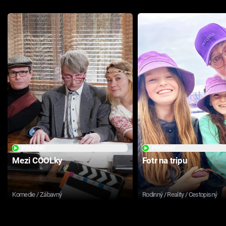
PŘEHRÁT
PŘEHRÁT
Mezi COOLky
Fotr na tripu
Komedie / Zábavný
Rodinný / Reality / Cestopisný