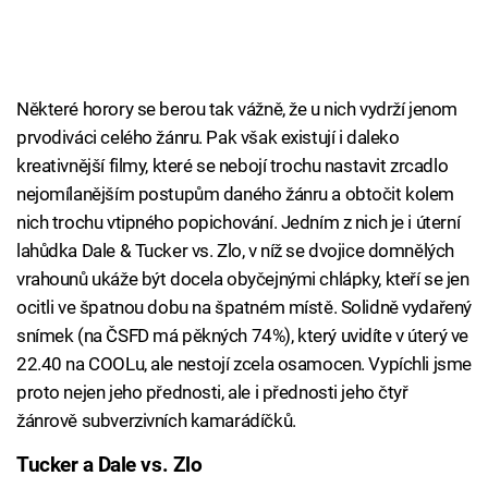
Některé horory se berou tak vážně, že u nich vydrží jenom
prvodiváci celého žánru. Pak však existují i daleko
kreativnější filmy, které se nebojí trochu nastavit zrcadlo
nejomílanějším postupům daného žánru a obtočit kolem
nich trochu vtipného popichování. Jedním z nich je i úterní
lahůdka Dale & Tucker vs. Zlo, v níž se dvojice domnělých
vrahounů ukáže být docela obyčejnými chlápky, kteří se jen
ocitli ve špatnou dobu na špatném místě. Solidně vydařený
snímek (na ČSFD má pěkných 74%), který uvidíte v úterý ve
22.40 na COOLu, ale nestojí zcela osamocen. Vypíchli jsme
proto nejen jeho přednosti, ale i přednosti jeho čtyř
žánrově subverzivních kamarádíčků.
Tucker a Dale vs. Zlo