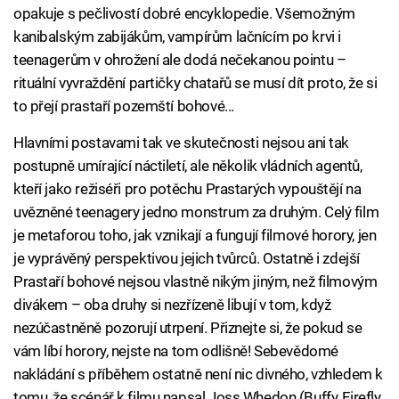
opakuje s pečlivostí dobré encyklopedie. Všemožným
kanibalským zabijákům, vampírům lačnícím po krvi i
teenagerům v ohrožení ale dodá nečekanou pointu –
rituální vyvraždění partičky chatařů se musí dít proto, že si
to přejí prastaří pozemští bohové...
Hlavními postavami tak ve skutečnosti nejsou ani tak
postupně umírající náctiletí, ale několik vládních agentů,
kteří jako režiséři pro potěchu Prastarých vypouštějí na
uvězněné teenagery jedno monstrum za druhým. Celý film
je metaforou toho, jak vznikají a fungují filmové horory, jen
je vyprávěný perspektivou jejich tvůrců. Ostatně i zdejší
Prastaří bohové nejsou vlastně nikým jiným, než filmovým
divákem – oba druhy si nezřízeně libují v tom, když
nezúčastněně pozorují utrpení. Přiznejte si, že pokud se
vám líbí horory, nejste na tom odlišně! Sebevědomé
nakládání s příběhem ostatně není nic divného, vzhledem k
tomu, že scénář k filmu napsal Joss Whedon (Buffy, Firefly,