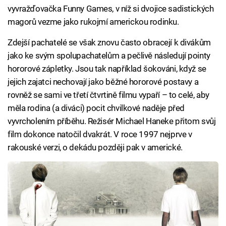
vyvražďovačka Funny Games, v níž si dvojice sadistických
magorů vezme jako rukojmí americkou rodinku.
Zdejší pachatelé se však znovu často obracejí k divákům
jako ke svým spolupachatelům a pečlivě následují pointy
hororové zápletky. Jsou tak například šokováni, když se
jejich zajatci nechovají jako běžné hororové postavy a
rovněž se sami ve třetí čtvrtině filmu vypaří – to celé, aby
měla rodina (a diváci) pocit chvilkové naděje před
vyvrcholením příběhu. Režisér Michael Haneke přitom svůj
film dokonce natočil dvakrát. V roce 1997 nejprve v
rakouské verzi, o dekádu později pak v americké.