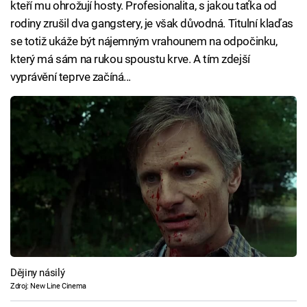
kteří mu ohrožují hosty. Profesionalita, s jakou taťka od
rodiny zrušil dva gangstery, je však důvodná. Titulní klaďas
se totiž ukáže být nájemným vrahounem na odpočinku,
který má sám na rukou spoustu krve. A tím zdejší
vyprávění teprve začíná...
Dějiny násilý
Zdroj: New Line Cinema