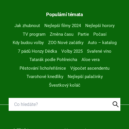
Populární témata
Jak zhubnout
Nejlepší filmy 2024
Nejlepší horory
TV program
Změna času
Partie
Počasí
Kdy budou volby
ZOO Nové začátky
Auto – katalog
7 pádů Honzy Dědka
Volby 2025
Svařené víno
Tatarák podle Pohlreicha
Aloe vera
Pěstování lichořeřišnice
Výpočet ascendentu
Tvarohové knedlíky
Nejlepší palačinky
Švestkový koláč