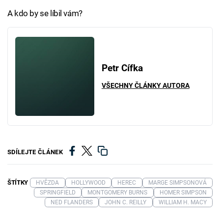
A kdo by se líbil vám?
Petr Cífka
VŠECHNY ČLÁNKY AUTORA
SDÍLEJTE ČLÁNEK
ŠTÍTKY
HVĚZDA
HOLLYWOOD
HEREC
MARGE SIMPSONOVÁ
SPRINGFIELD
MONTGOMERY BURNS
HOMER SIMPSON
NED FLANDERS
JOHN C. REILLY
WILLIAM H. MACY