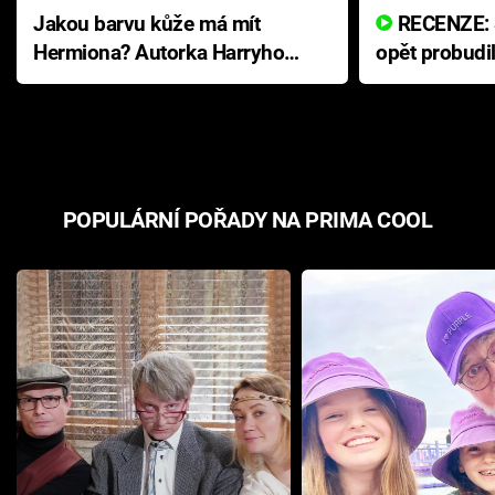
Jakou barvu kůže má mít
RECENZE: Smrtelné zlo se
Hermiona? Autorka Harryho
opět probudi
Pottera přišla s ráznou
přichází s n
odpovědí
hororovou n
POPULÁRNÍ POŘADY NA PRIMA COOL