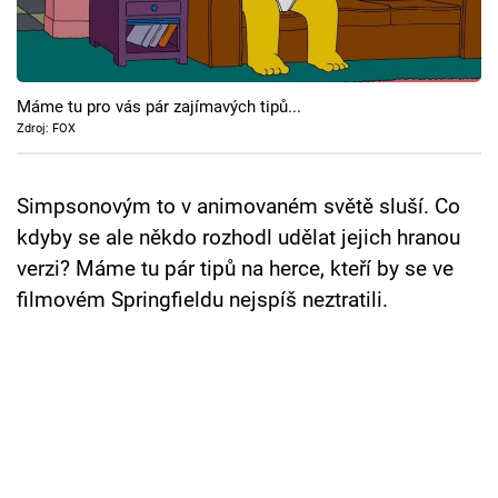
Cool Esport
Pořady
Máme tu pro vás pár zajímavých tipů...
TV Program
Zdroj: FOX
Sledujte prima+
Simpsonovým to v animovaném světě sluší. Co
kdyby se ale někdo rozhodl udělat jejich hranou
Přihlášení
verzi? Máme tu pár tipů na herce, kteří by se ve
filmovém Springfieldu nejspíš neztratili.
Sledujte nás