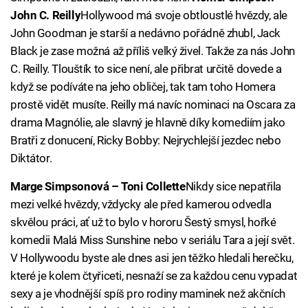
John C. Reilly
Hollywood má svoje obtloustlé hvězdy, ale
John Goodman je starší a nedávno pořádně zhubl, Jack
Black je zase možná až příliš velký živel. Takže za nás John
C. Reilly. Tlouštík to sice není, ale přibrat určitě dovede a
když se podíváte na jeho obličej, tak tam toho Homera
prostě vidět musíte. Reilly má navíc nominaci na Oscara za
drama Magnólie, ale slavný je hlavně díky komediím jako
Bratři z donucení, Ricky Bobby: Nejrychlejší jezdec nebo
Diktátor.
Marge Simpsonová – Toni Collette
Nikdy sice nepatřila
mezi velké hvězdy, vždycky ale před kamerou odvedla
skvělou práci, ať už to bylo v hororu Šestý smysl, hořké
komedii Malá Miss Sunshine nebo v seriálu Tara a její svět.
V Hollywoodu byste ale dnes asi jen těžko hledali herečku,
které je kolem čtyřiceti, nesnaží se za každou cenu vypadat
sexy a je vhodnější spíš pro rodiny maminek než akčních