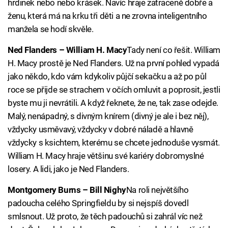
hrdinek nebo nebo krásek. Navíc hraje zatraceně dobře a
ženu, která má na krku tři děti a ne zrovna inteligentního
manžela se hodí skvěle.
Ned Flanders – William H. Macy
Tady není co řešit. William
H. Macy prostě je Ned Flanders. Už na první pohled vypadá
jako někdo, kdo vám kdykoliv půjčí sekačku a až po půl
roce se přijde se strachem v očích omluvit a poprosit, jestli
byste mu ji nevrátili. A když řeknete, že ne, tak zase odejde.
Malý, nenápadný, s divným knírem (divný je ale i bez něj),
vždycky usměvavý, vždycky v dobré náladě a hlavně
vždycky s ksichtem, kterému se chcete jednoduše vysmát.
William H. Macy hraje většinu své kariéry dobromyslné
losery. A lidi, jako je Ned Flanders.
Montgomery Burns – Bill Nighy
Na roli největšího
padoucha celého Springfieldu by si nejspíš dovedl
smlsnout. Už proto, že těch padouchů si zahrál víc než