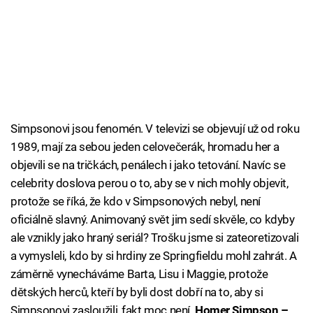
Simpsonovi jsou fenomén. V televizi se objevují už od roku
1989, mají za sebou jeden celovečerák, hromadu her a
objevili se na tričkách, penálech i jako tetování. Navíc se
celebrity doslova perou o to, aby se v nich mohly objevit,
protože se říká, že kdo v Simpsonových nebyl, není
oficiálně slavný. Animovaný svět jim sedí skvěle, co kdyby
ale vznikly jako hraný seriál? Trošku jsme si zateoretizovali
a vymysleli, kdo by si hrdiny ze Springfieldu mohl zahrát. A
záměrně vynecháváme Barta, Lisu i Maggie, protože
dětských herců, kteří by byli dost dobří na to, aby si
Simpsonovi zasloužili, fakt moc není.
Homer Simpson –