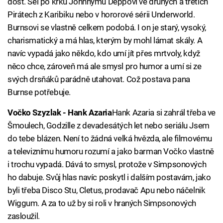
dost. Šel po krku Johnnymu Deppovi ve druhých a třetích
Pirátech z Karibiku nebo v hororové sérii Underworld.
Burnsovi se vlastně celkem podobá. I on je starý, vysoký,
charismatický a má hlas, kterým by mohl lámat skály. A
navíc vypadá jako někdo, kdo umí jít přes mrtvoly, když
něco chce, zároveň má ale smysl pro humor a umí si ze
svých drsňáků parádně utahovat. Což postava pana
Burnse potřebuje.
Vočko Szyzlak - Hank Azaria
Hank Azaria si zahrál třeba ve
Šmoulech, Godzille z devadesátých let nebo seriálu Jsem
do tebe blázen. Není to žádná velká hvězda, ale filmovému
a televiznímu humoru rozumí a jako barman Vočko vlastně
i trochu vypadá. Dává to smysl, protože v Simpsonových
ho dabuje. Svůj hlas navíc poskytl i dalším postavám, jako
byli třeba Disco Stu, Cletus, prodavač Apu nebo náčelnik
Wiggum. A za to už by si roli v hraných Simpsonových
zasloužil.