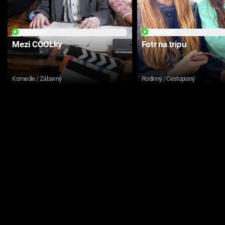
PŘEHRÁT
PŘEHRÁT
Mezi COOLky
Fotr na tripu
Komedie / Zábavný
Rodinný / Cestopisný