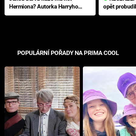
Hermiona? Autorka Harryho
opět probudi
Pottera přišla s ráznou
přichází s n
odpovědí
hororovou n
POPULÁRNÍ POŘADY NA PRIMA COOL