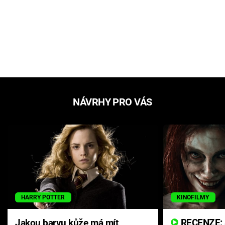
NÁVRHY PRO VÁS
HARRY POTTER
KINOFILMY
Jakou barvu kůže má mít
RECENZE: Smrtelné zlo se