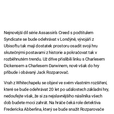
Nejnovější díl série Assassin’s Creed s podtitulem
Syndicate se bude odehrávat v Londýně, vývojáři z
Ubisoftu tak mají dostatek prostoru osadit svoji hru
skutečnými postavami z historie a pokračovat tak v
rozběhnutém trendu. Už dříve přislíbili linku s Charlesem
Dickensem a Charlesem Darwinem, nově však do hry
přibude i obávaný Jack Rozparovač.
Vrah z Whitechapelu se objeví ve svém vlastním rozšíření,
které se bude odehrávat 20 let po událostech základní hry,
nedoufejte však, že si za nejslavnějšího násilníka všech
dob budete moci zahrát. Na hráče čeká role detektiva
Fredericka Abberlina, který se bude snažit Rozparovače