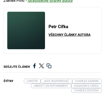
Zdeněk Princ -
facebookové stránky autora
Petr Cífka
VŠECHNY ČLÁNKY AUTORA
SDÍLEJTE ČLÁNEK
ŠTÍTKY
LONDÝN
JACK ROZPAROVAČ
CHARLES DARWIN
UBISOFT ENTERTAINMENT
ASSASSIN'S CREED
CHARLES DICKENS