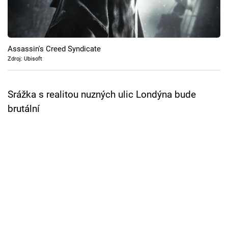
Cool Esport
Pořady
Assassin's Creed Syndicate
TV Program
Zdroj: Ubisoft
Sledujte prima+
Srážka s realitou nuzných ulic Londýna bude
brutální
Přihlášení
Sledujte nás