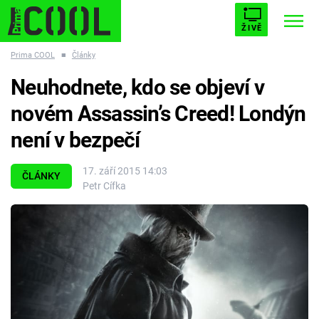
ŽIVĚ
Prima COOL
■
Články
STARHOUSE
BUFFY, PŘEMOŽITELKA UPÍRŮ
Trendy:
Neuhodnete, kdo se objeví v
ESCAPE
PLNEJ KOTEL
AVENGERS 5
novém Assassin’s Creed! Londýn
není v bezpečí
17. září 2015 14:03
ČLÁNKY
Petr Cífka
Témata
Filmy
Seriály
Hry