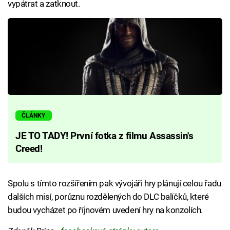
vypátrat a zatknout.
ČLÁNKY
JE TO TADY! První fotka z filmu Assassin's
Creed!
Spolu s tímto rozšířením pak vývojáři hry plánují celou řadu
dalších misí, porůznu rozdělených do DLC balíčků, které
budou vycházet po říjnovém uvedení hry na konzolích.