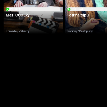
PŘEHRÁT
PŘEHRÁT
Mezi COOLky
Fotr na tripu
Komedie / Zábavný
Rodinný / Cestopisný