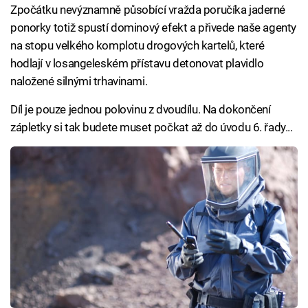
Zpočátku nevýznamně působící vražda poručíka jaderné
ponorky totiž spustí dominový efekt a přivede naše agenty
na stopu velkého komplotu drogových kartelů, které
hodlají v losangeleském přístavu detonovat plavidlo
naložené silnými trhavinami.
Díl je pouze jednou polovinu z dvoudílu. Na dokončení
zápletky si tak budete muset počkat až do úvodu 6. řady...