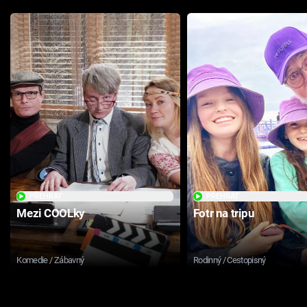
PŘEHRÁT
PŘEHRÁT
Mezi COOLky
Fotr na tripu
Komedie / Zábavný
Rodinný / Cestopisný