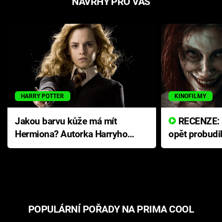
NÁVRHY PRO VÁS
HARRY POTTER
KINOFILMY
Jakou barvu kůže má mít
RECENZE: Smrtelné zlo se
Hermiona? Autorka Harryho
opět probudi
Pottera přišla s ráznou
přichází s n
odpovědí
hororovou n
POPULÁRNÍ POŘADY NA PRIMA COOL