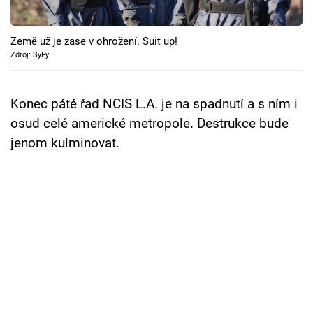
Cool Esport
Země už je zase v ohrožení. Suit up!
Pořady
Zdroj: SyFy
TV Program
Konec páté řad NCIS L.A. je na spadnutí a s ním i
Sledujte prima+
osud celé americké metropole. Destrukce bude
jenom kulminovat.
Přihlášení
Sledujte nás