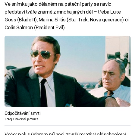
Ve snímku jako dělaném na páteční party se navíc
představí tváře známé z mnoha jiných děl – třeba Luke
Goss (Blade II), Marina Sirtis (Star Trek: Nová generace) či
Colin Salmon (Resident Evil).
Odpočítávání smrti
Zdroj: Universal pictures
Večer pak s úderem půlnoci završí mrazivý oldschoolový