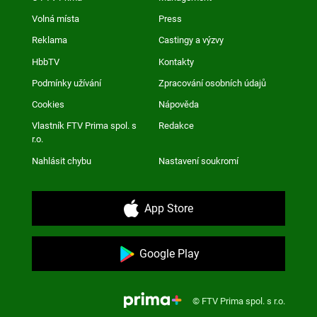
Volná místa
Press
Reklama
Castingy a výzvy
HbbTV
Kontakty
Podmínky užívání
Zpracování osobních údajů
Cookies
Nápověda
Vlastník FTV Prima spol. s
Redakce
r.o.
Nahlásit chybu
Nastavení soukromí
App Store
Google Play
© FTV Prima spol. s r.o.