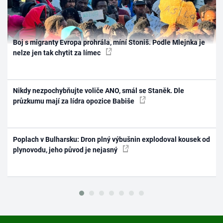
Boj s migranty Evropa prohrála, míní Stoniš. Podle Mlejnka je
nelze jen tak chytit za límec
Nikdy nezpochybňujte voliče ANO, smál se Staněk. Dle
průzkumu mají za lídra opozice Babiše
Poplach v Bulharsku: Dron plný výbušnin explodoval kousek od
plynovodu, jeho původ je nejasný