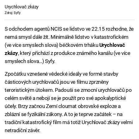
Urychlovač zkázy
Zdroj: SyFy
S odchodem agentů NCIS se lidstvo ve 22.15 rozhodne, že
nemá smysl dále žít. Minimálně lidstvo v katastrofickém
(ve více smyslech slova) béčkovém trháku
Urychlovač
zkázy
, který přichází z produkce známého kanálu (ve více
smyslech slova...) Syfy.
Zpočátku vznešené vědecké ideály ve formě stavby
částicových urychlovačů jsou ve filmu zprzněny
teroristickým útokem. Padouši se zmocní urychlovačů po
celém světě a nebojí se je použít pro své apokalyptické
účely. Brzy začnou Zemí cloumat obrovské exploze a
zblázní se fyzikální zákony. A to je teprve začátek – na
tradiční katastrofický film má totiž Urychlovač zkázy velmi
netradiční závěr.