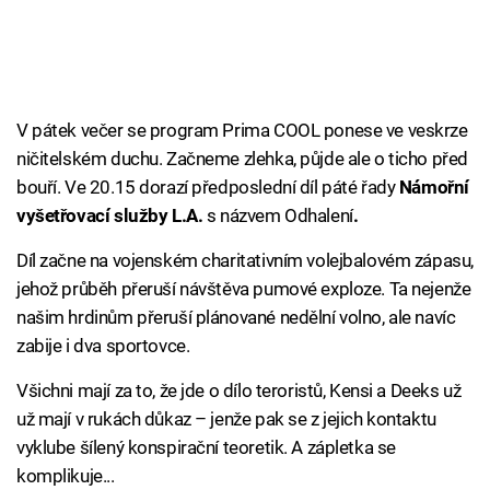
V pátek večer se program Prima COOL ponese ve veskrze
ničitelském duchu. Začneme zlehka, půjde ale o ticho před
bouří. Ve 20.15 dorazí předposlední díl páté řady
Námořní
vyšetřovací služby L.A.
s názvem Odhalení
.
Díl začne na vojenském charitativním volejbalovém zápasu,
jehož průběh přeruší návštěva pumové exploze. Ta nejenže
našim hrdinům přeruší plánované nedělní volno, ale navíc
zabije i dva sportovce.
Všichni mají za to, že jde o dílo teroristů, Kensi a Deeks už
už mají v rukách důkaz – jenže pak se z jejich kontaktu
vyklube šílený konspirační teoretik. A zápletka se
komplikuje...