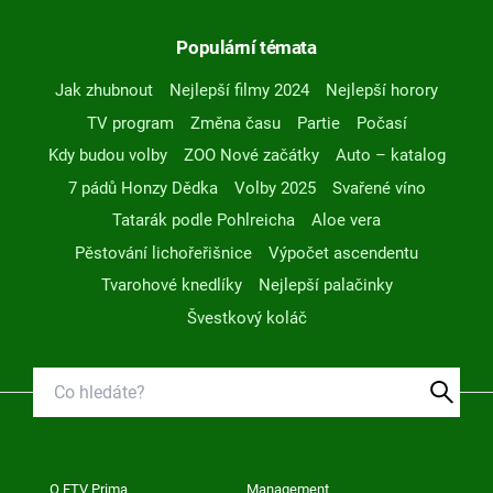
Populární témata
Jak zhubnout
Nejlepší filmy 2024
Nejlepší horory
TV program
Změna času
Partie
Počasí
Kdy budou volby
ZOO Nové začátky
Auto – katalog
7 pádů Honzy Dědka
Volby 2025
Svařené víno
Tatarák podle Pohlreicha
Aloe vera
Pěstování lichořeřišnice
Výpočet ascendentu
Tvarohové knedlíky
Nejlepší palačinky
Švestkový koláč
O FTV Prima
Management