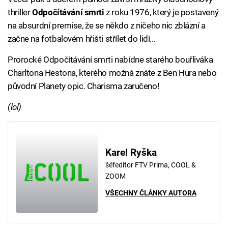
thriller
Odpočítávání smrti
z roku 1976, který je postavený
na absurdní premise, že se někdo z ničeho nic zblázní a
začne na fotbalovém hřišti střílet do lidí...
Prorocké Odpočítávání smrti nabídne starého bouřliváka
Charltona Hestona, kterého možná znáte z Ben Hura nebo
původní Planety opic. Charisma zaručeno!
(lol)
Karel Ryška
šéfeditor FTV Prima, COOL &
ZOOM
VŠECHNY ČLÁNKY AUTORA