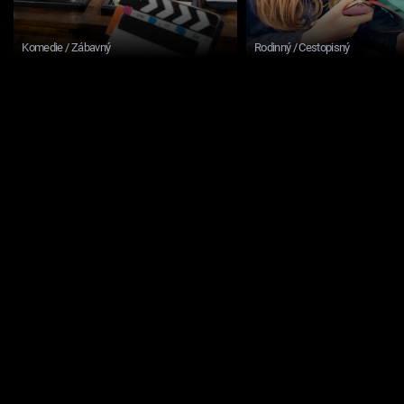
Komedie / Zábavný
Rodinný / Cestopisný