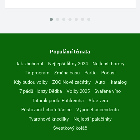
Populární témata
Jak zhubnout
Nejlepší filmy 2024
Nejlepší horory
TV program
Změna času
Partie
Počasí
Kdy budou volby
ZOO Nové začátky
Auto – katalog
7 pádů Honzy Dědka
Volby 2025
Svařené víno
Tatarák podle Pohlreicha
Aloe vera
Pěstování lichořeřišnice
Výpočet ascendentu
Tvarohové knedlíky
Nejlepší palačinky
Švestkový koláč