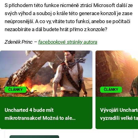
S příchodem této funkce nicméně ztrácí Microsoft další ze
svých výhod a souboj o krále této generace konzolí je zase
neúprosnější. A co vy, vítáte tuto funkci, anebo se počítači
nezaobíráte a dál budete hrát přímo z konzole?
Zdeněk Princ –
facebookové stránky autora
ČLÁNKY
ČLÁNKY
Uncharted 4 bude mít
Vývojáři Unchart
mikrotransakce! Možná to ale
vyzradili velké t
nebude úplná pohroma