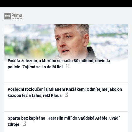
Exšéfa železnic, u kterého se našlo 80 milionů, obvinila
policie. Zajímá se i o další lidi
Poslední rozloučení s Milanem Knížákem: Odmítejme jako on
každou lež a faleš, řekl Klaus
Sparta bez kapitána. Haraslín míří do Saúdské Arábie, uvádí
zdroje