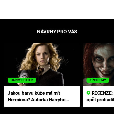
NÁVRHY PRO VÁS
HARRY POTTER
KINOFILMY
Jakou barvu kůže má mít
RECENZE: Smrtelné zlo se
Hermiona? Autorka Harryho
opět probudi
Pottera přišla s ráznou
přichází s n
odpovědí
hororovou n