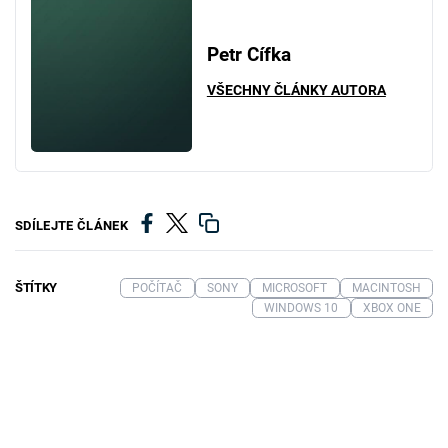
Petr Cífka
VŠECHNY ČLÁNKY AUTORA
SDÍLEJTE ČLÁNEK
ŠTÍTKY
POČÍTAČ
SONY
MICROSOFT
MACINTOSH
WINDOWS 10
XBOX ONE