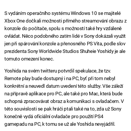
S vydáním operačního systému Windows 10 se majitelé
Xbox One dočkali možnosti přímého streamování obrazu z
konzole do počítače, spolu s možností také hry vzdáleně
ovládat. Něco podobného zatím lidé v Sony dokázali využít
jen při spárování konzole a přenosného PS Vita, podle slov
prezidenta Sony Worldwide Studios Shuheie Yoshidy je ale
tomuto omezení konec.
Yoshida na svém twitteru potvrdil spekulace, že tzv.
Remote play bude dostupný i na PC, byť při tom nebyl
konkrétní a neuvedl datum uvedení této služby. Vše záleží
na přípravě aplikace pro PC, ale také pro Mac, která bude
schopná zpracovávat obraz a komunikaci s ovladačem. V
této souvislosti se pak hráči ptali také na to, zda už Sony
konečně vydá oficiální ovladače pro použití PS4
gamepadu na PC, k tomu se už ale Yoshida nevyjádřil.