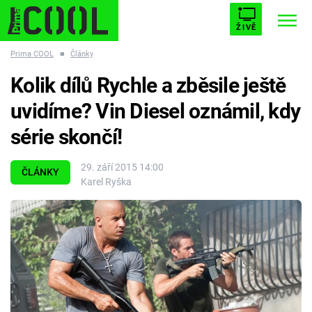
ŽIVĚ
Prima COOL
■
Články
STARHOUSE
BUFFY, PŘEMOŽITELKA UPÍRŮ
Trendy:
Kolik dílů Rychle a zběsile ještě
ESCAPE
PLNEJ KOTEL
AVENGERS 5
uvidíme? Vin Diesel oznámil, kdy
série skončí!
29. září 2015 14:00
ČLÁNKY
Karel Ryška
Témata
Filmy
Seriály
Hry