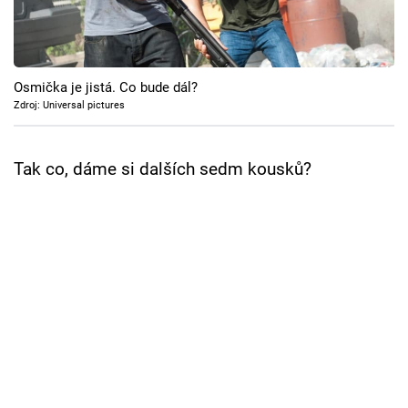
Cool Esport
Pořady
Osmička je jistá. Co bude dál?
TV Program
Zdroj: Universal pictures
Sledujte prima+
Tak co, dáme si dalších sedm kousků?
Přihlášení
Sledujte nás