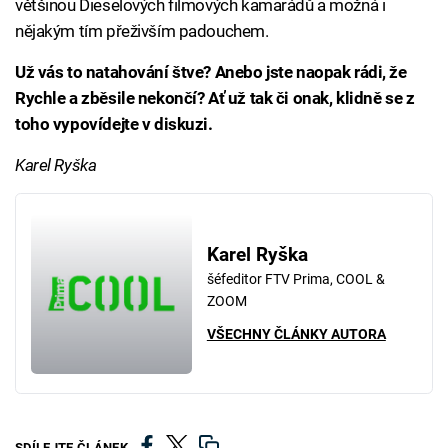
většinou Dieselových filmových kamarádů a možná i
nějakým tím přeživším padouchem.
Už vás to natahování štve? Anebo jste naopak rádi, že
Rychle a zběsile nekončí? Ať už tak či onak, klidně se z
toho vypovídejte v diskuzi.
Karel Ryška
Karel Ryška
šéfeditor FTV Prima, COOL &
ZOOM
VŠECHNY ČLÁNKY AUTORA
SDÍLEJTE ČLÁNEK