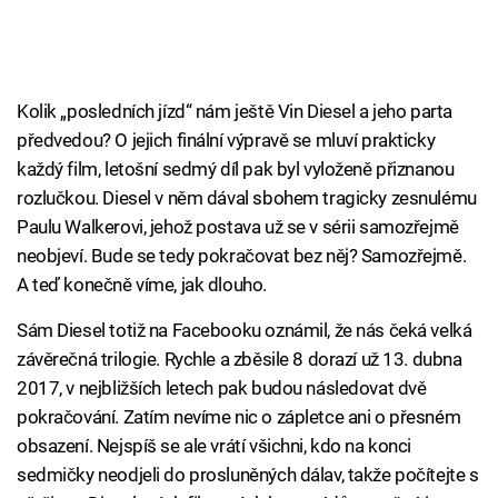
Kolik „posledních jízd“ nám ještě Vin Diesel a jeho parta
předvedou? O jejich finální výpravě se mluví prakticky
každý film, letošní sedmý díl pak byl vyloženě přiznanou
rozlučkou. Diesel v něm dával sbohem tragicky zesnulému
Paulu Walkerovi, jehož postava už se v sérii samozřejmě
neobjeví. Bude se tedy pokračovat bez něj? Samozřejmě.
A teď konečně víme, jak dlouho.
Sám Diesel totiž na Facebooku oznámil, že nás čeká velká
závěrečná trilogie. Rychle a zběsile 8 dorazí už 13. dubna
2017, v nejbližších letech pak budou následovat dvě
pokračování. Zatím nevíme nic o zápletce ani o přesném
obsazení. Nejspíš se ale vrátí všichni, kdo na konci
sedmičky neodjeli do prosluněných dálav, takže počítejte s