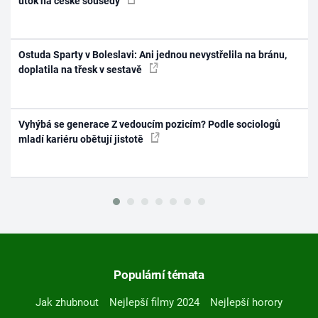
útok na české sousedy
Ostuda Sparty v Boleslavi: Ani jednou nevystřelila na bránu,
doplatila na třesk v sestavě
Vyhýbá se generace Z vedoucím pozicím? Podle sociologů
mladí kariéru obětují jistotě
Populární témata
Jak zhubnout
Nejlepší filmy 2024
Nejlepší horory