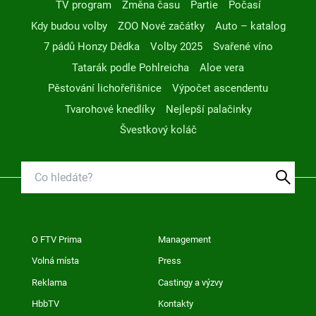
TV program
Změna času
Partie
Počasí
Kdy budou volby
ZOO Nové začátky
Auto – katalog
7 pádů Honzy Dědka
Volby 2025
Svařené víno
Tatarák podle Pohlreicha
Aloe vera
Pěstování lichořeřišnice
Výpočet ascendentu
Tvarohové knedlíky
Nejlepší palačinky
Švestkový koláč
O FTV Prima
Management
Volná místa
Press
Reklama
Castingy a výzvy
HbbTV
Kontakty