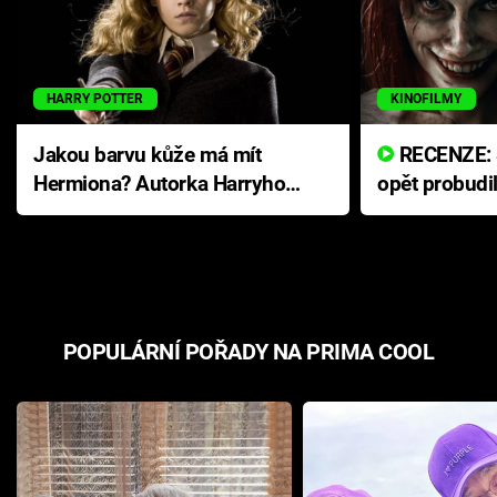
HARRY POTTER
KINOFILMY
Jakou barvu kůže má mít
RECENZE: Smrtelné zlo se
Hermiona? Autorka Harryho
opět probudi
Pottera přišla s ráznou
přichází s n
odpovědí
hororovou n
POPULÁRNÍ POŘADY NA PRIMA COOL