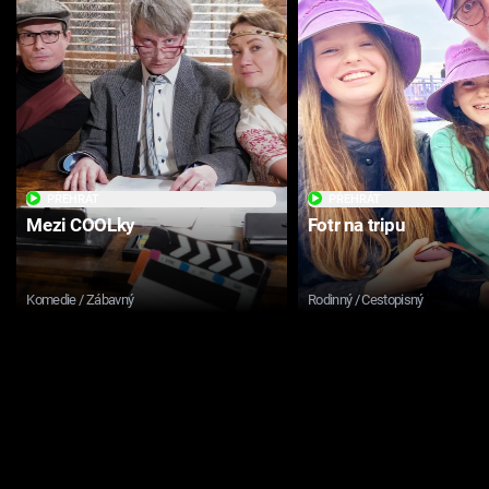
PŘEHRÁT
PŘEHRÁT
Mezi COOLky
Fotr na tripu
Komedie / Zábavný
Rodinný / Cestopisný