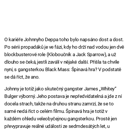
O kariéře Johnnyho Deppa toho bylo napsáno dost a dost.
Po sérii propadáků je ve fázi, kdy ho drží nad vodou jen dvě
blockbusterové role (Kloboučník a Jack Sparrow), a už
dlouho se čeká, jestli zaválí v nějaké další. Přišla ta chvíle
nyní, s gangsterkou Black Mass: Špinavá hra? V podstatě
se dá říct, že ano.
Johnny je totiž jako skutečný gangster James „Whitey“
Bulger výborný. Jeho postava je nepředvídatelná a jde z ní
docela strach, takže na druhou stranu zamrzí, že se to
samé nedá říct o celém filmu. Špinavá hra je totiž v
každém ohledu veleobyčejnou gangsterkou. Prostě jen
převypravuje reálné události ze sedmdesátých let, u