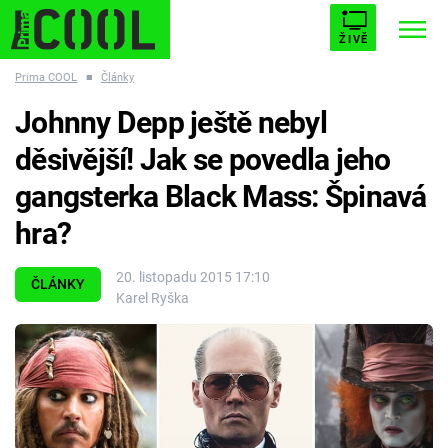
ŽIVĚ
Prima COOL
■
Články
STARHOUSE
BUFFY, PŘEMOŽITELKA UPÍRŮ
Trendy:
Johnny Depp ještě nebyl
ESCAPE
PLNEJ KOTEL
AVENGERS 5
děsivější! Jak se povedla jeho
gangsterka Black Mass: Špinavá
hra?
Témata
20. listopadu 2015 17:10
ČLÁNKY
Karel Ryška
Filmy
Seriály
Hry