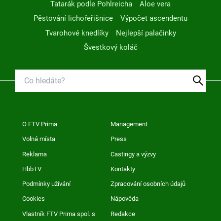
Tatarák podle Pohlreicha
Aloe vera
Pěstování lichořeřišnice
Výpočet ascendentu
Tvarohové knedlíky
Nejlepší palačinky
Švestkový koláč
O FTV Prima
Management
Volná místa
Press
Reklama
Castingy a výzvy
HbbTV
Kontakty
Podmínky užívání
Zpracování osobních údajů
Cookies
Nápověda
Vlastník FTV Prima spol. s
Redakce