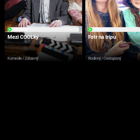
PŘEHRÁT
PŘEHRÁT
Mezi COOLky
Fotr na tripu
Komedie / Zábavný
Rodinný / Cestopisný