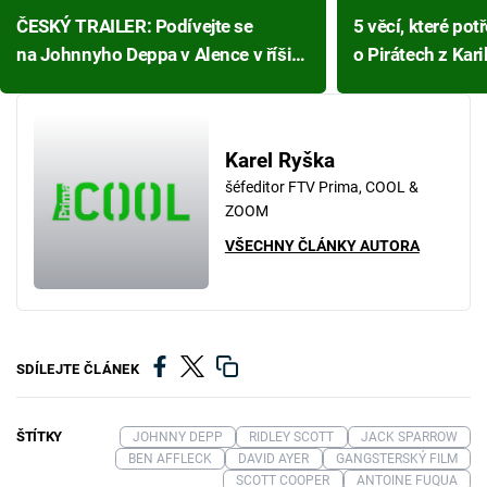
ČESKÝ TRAILER: Podívejte se
5 věcí, které pot
na Johnnyho Deppa v Alence v říši
o Pirátech z Kari
divů 2!
Karel Ryška
šéfeditor FTV Prima, COOL &
ZOOM
VŠECHNY ČLÁNKY AUTORA
SDÍLEJTE ČLÁNEK
ŠTÍTKY
JOHNNY DEPP
RIDLEY SCOTT
JACK SPARROW
BEN AFFLECK
DAVID AYER
GANGSTERSKÝ FILM
SCOTT COOPER
ANTOINE FUQUA