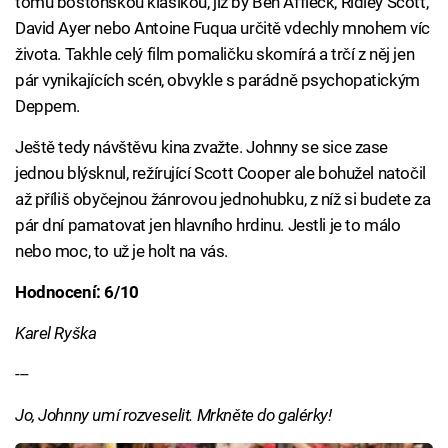
tomu bostonskou klasikou, jíž by Ben Affleck, Ridley Scott,
David Ayer nebo Antoine Fuqua určitě vdechly mnohem víc
života. Takhle celý film pomaličku skomírá a trčí z něj jen
pár vynikajících scén, obvykle s parádně psychopatickým
Deppem.
Ještě tedy návštěvu kina zvažte. Johnny se sice zase
jednou blýsknul, režírující Scott Cooper ale bohužel natočil
až příliš obyčejnou žánrovou jednohubku, z níž si budete za
pár dní pamatovat jen hlavního hrdinu. Jestli je to málo
nebo moc, to už je holt na vás.
Hodnocení: 6/10
Karel Ryška
---
Jo, Johnny umí rozveselit. Mrkněte do galérky!