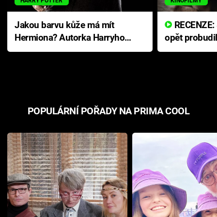
HARRY POTTER
KINOFILMY
Jakou barvu kůže má mít
RECENZE: Smrtelné zlo se
Hermiona? Autorka Harryho
opět probudi
Pottera přišla s ráznou
přichází s n
odpovědí
hororovou n
POPULÁRNÍ POŘADY NA PRIMA COOL