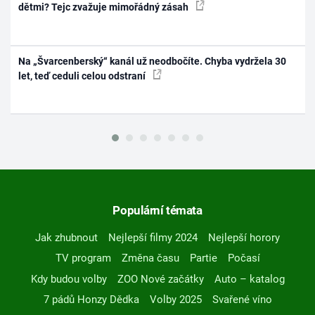
dětmi? Tejc zvažuje mimořádný zásah
Na „Švarcenberský“ kanál už neodbočíte. Chyba vydržela 30
let, teď ceduli celou odstraní
Populární témata
Jak zhubnout
Nejlepší filmy 2024
Nejlepší horory
TV program
Změna času
Partie
Počasí
Kdy budou volby
ZOO Nové začátky
Auto – katalog
7 pádů Honzy Dědka
Volby 2025
Svařené víno