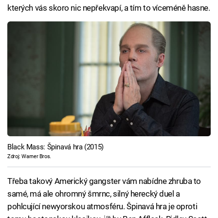
kterých vás skoro nic nepřekvapí, a tím to víceméně hasne.
Black Mass: Špinavá hra (2015)
Zdroj: Warner Bros.
Třeba takový Americký gangster vám nabídne zhruba to
samé, má ale ohromný šmrnc, silný herecký duel a
pohlcující newyorskou atmosféru. Špinavá hra je oproti