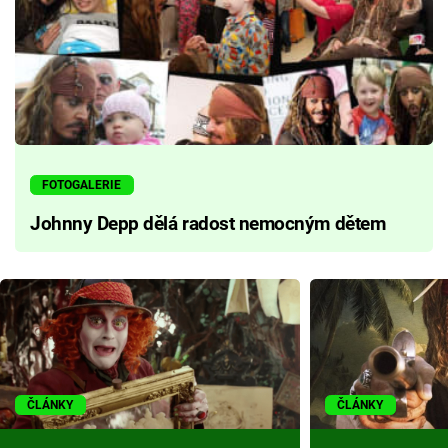
FOTOGALERIE
Johnny Depp dělá radost nemocným dětem
ČLÁNKY
ČLÁNKY