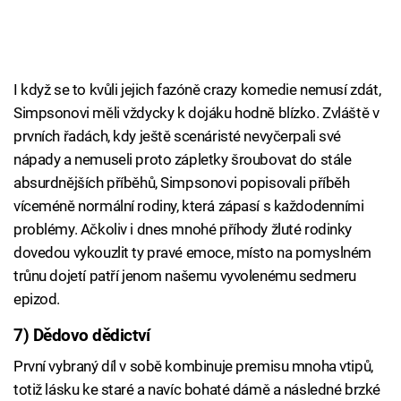
I když se to kvůli jejich fazóně crazy komedie nemusí zdát,
Simpsonovi měli vždycky k dojáku hodně blízko. Zvláště v
prvních řadách, kdy ještě scenáristé nevyčerpali své
nápady a nemuseli proto zápletky šroubovat do stále
absurdnějších příběhů, Simpsonovi popisovali příběh
víceméně normální rodiny, která zápasí s každodenními
problémy. Ačkoliv i dnes mnohé příhody žluté rodinky
dovedou vykouzlit ty pravé emoce, místo na pomyslném
trůnu dojetí patří jenom našemu vyvolenému sedmeru
epizod.
7) Dědovo dědictví
První vybraný díl v sobě kombinuje premisu mnoha vtipů,
totiž lásku ke staré a navíc bohaté dámě a následné brzké