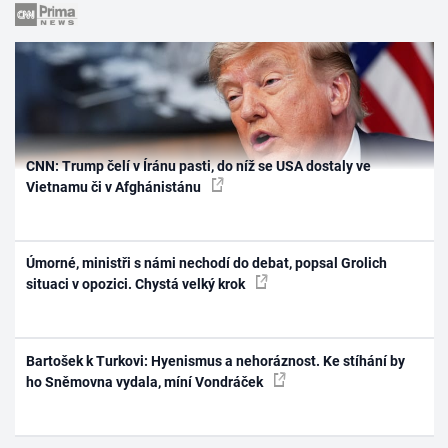
CNN: Trump čelí v Íránu pasti, do níž se USA dostaly ve
Vietnamu či v Afghánistánu
Úmorné, ministři s námi nechodí do debat, popsal Grolich
situaci v opozici. Chystá velký krok
Bartošek k Turkovi: Hyenismus a nehoráznost. Ke stíhání by
ho Sněmovna vydala, míní Vondráček