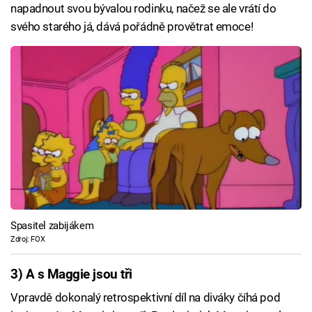
napadnout svou bývalou rodinku, načež se ale vrátí do
svého starého já, dává pořádně provětrat emoce!
Spasitel zabijákem
Zdroj: FOX
3) A s Maggie jsou tři
Vpravdě dokonalý retrospektivní díl na diváky číhá pod