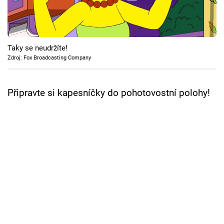
Cool Esport
Pořady
Taky se neudržíte!
TV Program
Zdroj: Fox Broadcasting Company
Sledujte prima+
Připravte si kapesníčky do pohotovostní polohy!
Přihlášení
Sledujte nás