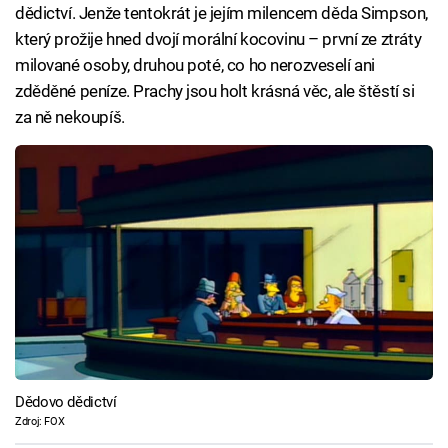
dědictví. Jenže tentokrát je jejím milencem děda Simpson,
který prožije hned dvojí morální kocovinu – první ze ztráty
milované osoby, druhou poté, co ho nerozveselí ani
zděděné peníze. Prachy jsou holt krásná věc, ale štěstí si
za ně nekoupíš.
Dědovo dědictví
Zdroj: FOX