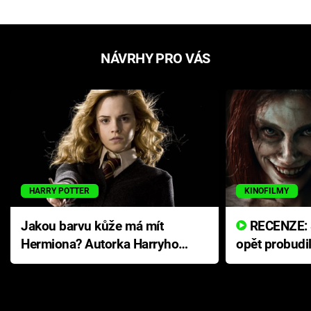
NÁVRHY PRO VÁS
HARRY POTTER
KINOFILMY
Jakou barvu kůže má mít
RECENZE: Smrtelné zlo se
Hermiona? Autorka Harryho
opět probudi
Pottera přišla s ráznou
přichází s n
odpovědí
hororovou n