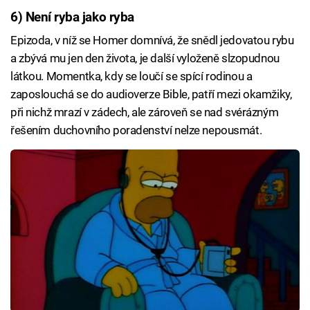
6) Není ryba jako ryba
Epizoda, v níž se Homer domnívá, že snědl jedovatou rybu
a zbývá mu jen den života, je další vyloženě slzopudnou
látkou. Momentka, kdy se loučí se spící rodinou a
zaposlouchá se do audioverze Bible, patří mezi okamžiky,
při nichž mrazí v zádech, ale zároveň se nad svérázným
řešením duchovního poradenství nelze nepousmát.