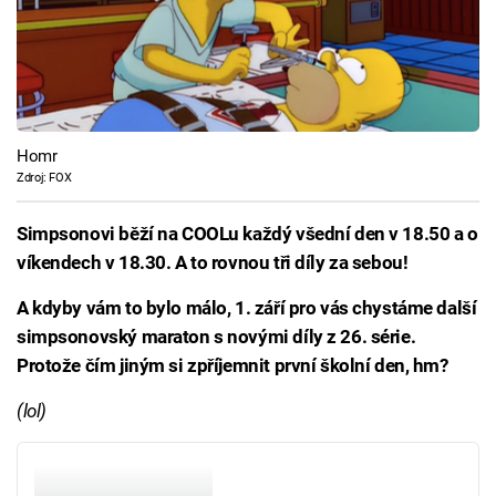
Homr
Zdroj: FOX
Simpsonovi běží na COOLu každý všední den v 18.50 a o
víkendech v 18.30. A to rovnou tři díly za sebou!
A kdyby vám to bylo málo, 1. září pro vás chystáme další
simpsonovský maraton s novými díly z 26. série.
Protože čím jiným si zpříjemnit první školní den, hm?
(lol)