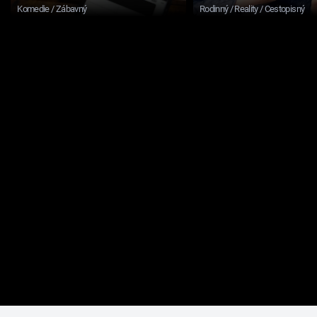
Komedie / Zábavný
Rodinný / Reality / Cestopisný