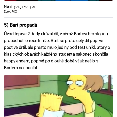
Není ryba jako ryba
Zdroj: FOX
5) Bart propadá
Úvod teprve 2. řady ukázal díl, v němž Bartovi hrozilo, inu,
propadnutí o ročník níže. Bart se proto celý díl poprvé
poctivě drtil, ale přesto mu o jediný bod test unikl. Story o
klasických obavách každého studenta nakonec skončila
happy endem, poprvé po dlouhé době však nešlo s
Bartem nesoucítit...