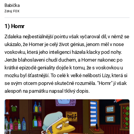
Babička
Zdroj: FOX
1) Homr
Zdaleka nejbestiálnější pointu však vyčaroval díl, v němž se
ukázalo, že Homer je celý život génius, jenom měl v nose
voskovku, která jeho inteligenci házela klacky pod nohy.
Jenže blahoslaveni chudí duchem, a Homer nakonec po
krátké epizodě geniality dojde k tomu, že s voskovkou u
mozku byl šťastnější. To celé k velké nelibosti Lízy, která si
se svým otcem poprvé skutečně rozuměla. "Homr" jí však
alespoň na památku napsal tklivý dopis.