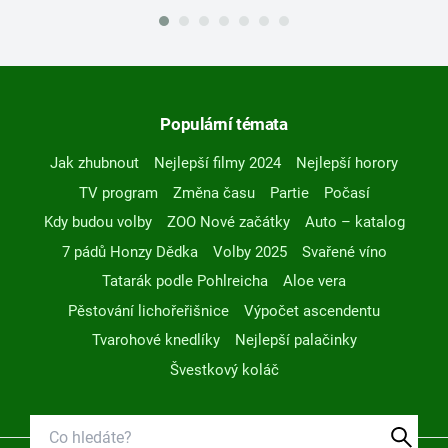
Populární témata
Jak zhubnout
Nejlepší filmy 2024
Nejlepší horory
TV program
Změna času
Partie
Počasí
Kdy budou volby
ZOO Nové začátky
Auto – katalog
7 pádů Honzy Dědka
Volby 2025
Svařené víno
Tatarák podle Pohlreicha
Aloe vera
Pěstování lichořeřišnice
Výpočet ascendentu
Tvarohové knedlíky
Nejlepší palačinky
Švestkový koláč