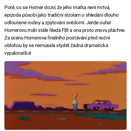
Poté, co se Homer dozví, že jeho matka není mrtvá,
epizoda působí jako tradiční slzolam o shledání dlouho
odloučené rodiny a zpytování svědomí. Jenže ouha!
Homerovu máti stále hledá FBI a ona proto znovu pláchne.
Za scénu Homerova finálního postávání před noční
oblohou by se nemusela stydět žádná dramatická
vypalovačka!