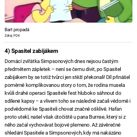
Bart propadá
Zdroj: FOX
4) Spasitel zabijákem
Domácí zvířátka Simpsonových dnes nejsou častým
předmětem zápletek – není se čemu divit, po Spasitel
zabijákem by se totiž tvůrci jen stěží překonali! Díl přinášel
poměrně komplikovanou story o tom, že rodina musela
kvůli drahé operaci Spasitele fest hluboko sáhnout do
sdílené kapsy – a vlivem toho se následně začali vědomě i
podvědomě ke Spasiteli chovat značně ošklivě. Hafan
proto utekl, našel však útočiště u pana Burnse, který si z
něho začal vychovávat bojové plemeno. Až závěrečné
shledání Spasitele a Simpsonových, kdy má nakázáno