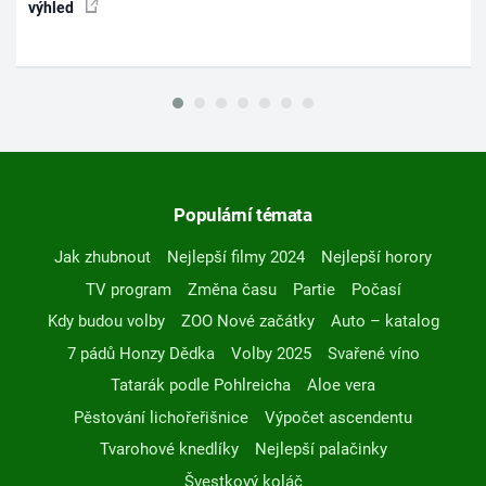
výhled
Populární témata
Jak zhubnout
Nejlepší filmy 2024
Nejlepší horory
TV program
Změna času
Partie
Počasí
Kdy budou volby
ZOO Nové začátky
Auto – katalog
7 pádů Honzy Dědka
Volby 2025
Svařené víno
Tatarák podle Pohlreicha
Aloe vera
Pěstování lichořeřišnice
Výpočet ascendentu
Tvarohové knedlíky
Nejlepší palačinky
Švestkový koláč