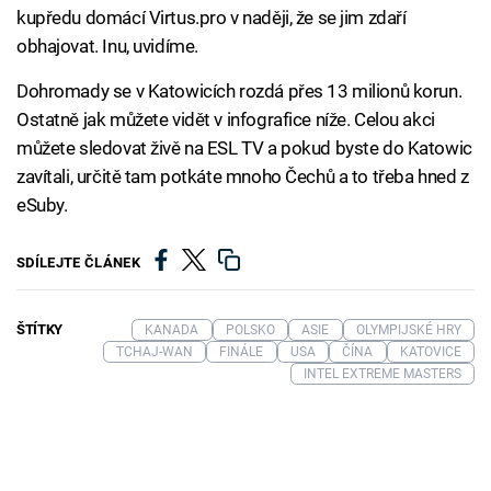
kupředu domácí Virtus.pro v naději, že se jim zdaří
obhajovat. Inu, uvidíme.
Dohromady se v Katowicích rozdá přes 13 milionů korun.
Ostatně jak můžete vidět v infografice níže. Celou akci
můžete sledovat živě na ESL TV a pokud byste do Katowic
zavítali, určitě tam potkáte mnoho Čechů a to třeba hned z
eSuby.
SDÍLEJTE ČLÁNEK
ŠTÍTKY
KANADA
POLSKO
ASIE
OLYMPIJSKÉ HRY
TCHAJ-WAN
FINÁLE
USA
ČÍNA
KATOVICE
INTEL EXTREME MASTERS