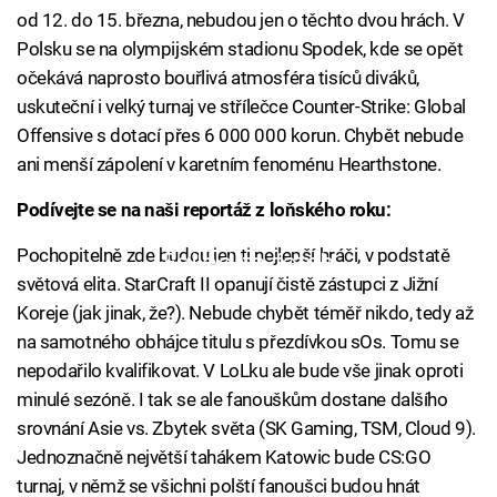
od 12. do 15. března, nebudou jen o těchto dvou hrách. V
Polsku se na olympijském stadionu Spodek, kde se opět
očekává naprosto bouřlivá atmosféra tisíců diváků,
uskuteční i velký turnaj ve střílečce Counter-Strike: Global
Offensive s dotací přes 6 000 000 korun. Chybět nebude
ani menší zápolení v karetním fenoménu Hearthstone.
Podívejte se na naši reportáž z loňského roku:
Pochopitelně zde budou jen ti nejlepší hráči, v podstatě
Failed to fetch
světová elita. StarCraft II opanují čistě zástupci z Jižní
Koreje (jak jinak, že?). Nebude chybět téměř nikdo, tedy až
na samotného obhájce titulu s přezdívkou sOs. Tomu se
nepodařilo kvalifikovat. V LoLku ale bude vše jinak oproti
minulé sezóně. I tak se ale fanouškům dostane dalšího
srovnání Asie vs. Zbytek světa (SK Gaming, TSM, Cloud 9).
Jednoznačně největší tahákem Katowic bude CS:GO
turnaj, v němž se všichni polští fanoušci budou hnát