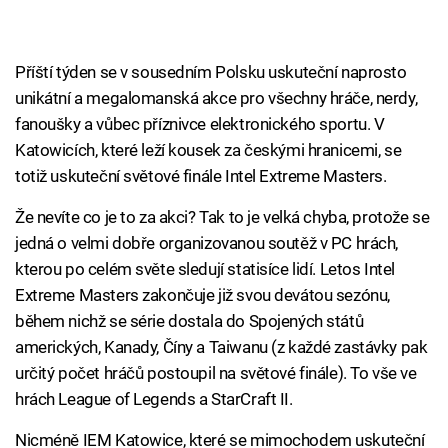
Příští týden se v sousedním Polsku uskuteční naprosto
unikátní a megalomanská akce pro všechny hráče, nerdy,
fanoušky a vůbec příznivce elektronického sportu. V
Katowicích, které leží kousek za českými hranicemi, se
totiž uskuteční světové finále Intel Extreme Masters.
Že nevíte co je to za akci? Tak to je velká chyba, protože se
jedná o velmi dobře organizovanou soutěž v PC hrách,
kterou po celém světe sledují statisíce lidí. Letos Intel
Extreme Masters zakončuje již svou devátou sezónu,
během nichž se série dostala do Spojených států
amerických, Kanady, Číny a Taiwanu (z každé zastávky pak
určitý počet hráčů postoupil na světové finále). To vše ve
hrách League of Legends a StarCraft II.
Nicméně IEM Katowice, které se mimochodem uskuteční