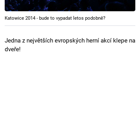
Cool Esport
Katowice 2014 - bude to vypadat letos podobně?
Pořady
TV Program
Jedna z největších evropských herní akcí klepe na
dveře!
Sledujte prima+
Přihlášení
Sledujte nás