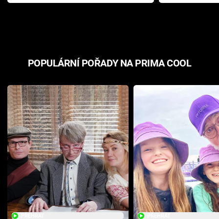
Pottera přišla s ráznou
přichází s n
odpovědí
hororovou n
POPULÁRNÍ POŘADY NA PRIMA COOL
PŘEHRÁT
PŘEHRÁT