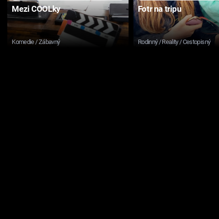
Mezi COOLky
Fotr na tripu
Komedie / Zábavný
Rodinný / Reality / Cestopisný