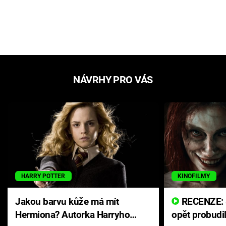
NÁVRHY PRO VÁS
HARRY POTTER
KINOFILMY
Jakou barvu kůže má mít
RECENZE: Smrtelné zlo se
Hermiona? Autorka Harryho
opět probudi