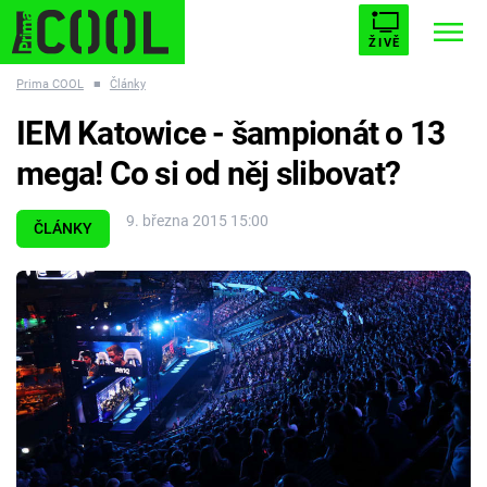
ŽIVĚ
Prima COOL
■
Články
STARHOUSE
BUFFY, PŘEMOŽITELKA UPÍRŮ
Trendy:
IEM Katowice - šampionát o 13
ESCAPE
PLNEJ KOTEL
AVENGERS 5
mega! Co si od něj slibovat?
9. března 2015 15:00
ČLÁNKY
Témata
Filmy
Seriály
Hry