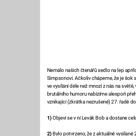
Nemálo našich čtenářů sedlo na lep apríl
Simpsonovi. Ačkoliv chápeme, že je šok a 
ve vysílání déle než mnozí z nás na světě,
brutálního humoru nabízíme alespoň přehl
vznikající (zkrátka nezrušené) 27. řadě 
1)
Objeví se v ní Levák Bob a dostane celo
2)
Bylo potvrzeno, že z aktuálně vysílané 