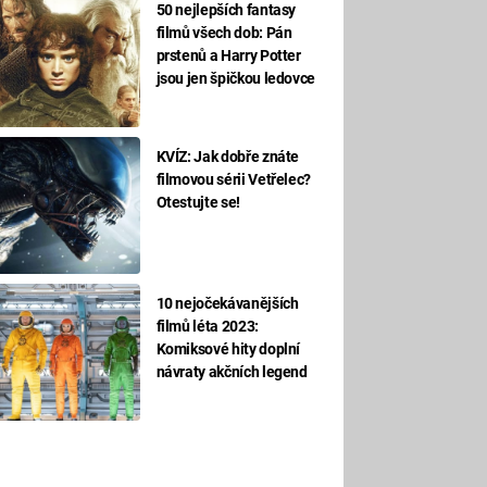
50 nejlepších fantasy
filmů všech dob: Pán
prstenů a Harry Potter
jsou jen špičkou ledovce
KVÍZ: Jak dobře znáte
filmovou sérii Vetřelec?
Otestujte se!
10 nejočekávanějších
filmů léta 2023:
Komiksové hity doplní
návraty akčních legend