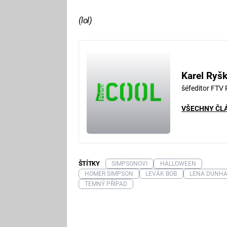
(lol)
Karel Ryš
šéfeditor FTV
VŠECHNY ČL
ŠTÍTKY
SIMPSONOVI
HALLOWEEN
HOMER SIMPSON
LEVÁK BOB
LENA DUNH
TEMNÝ PŘÍPAD