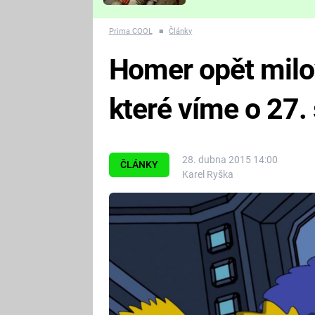
Které děsivé pecky vám
nejvíc zvednou tep?
Prima COOL
■
Články
Homer opět milo
které víme o 27.
28. dubna 2015 14:00
ČLÁNKY
Karel Ryška