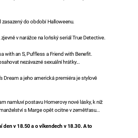
díl zasazený do období Halloweenu.
zjevně v narážce na loňský seriál True Detective.
 with an S, Puffless a Friend with Benefit.
sahovat nezávazné sexuální hrátky...
's Dream a jeho americká premiéra je stylově
am namluví postavu Homerovy nové lásky, k níž
 manželství s Marge opět ocitne v zemětřasu...
den v 18.50 a o víkendech v 18.30. A to