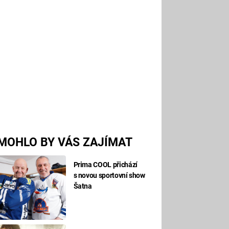
MOHLO BY VÁS ZAJÍMAT
Prima COOL přichází
s novou sportovní show
Šatna