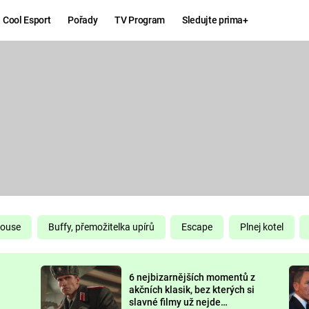
Cool Esport
Pořady
TV Program
Sledujte prima+
Hry
Zábava
MAFIA
ZÁBAVN
GALERI
GTA 6
NEJLEP
KINGDOM
KOMEDI
COME:
DELIVERANCE
CHUCK
House
Buffy, přemožitelka upírů
Escape
Plnej kotel
NORRIS
ESPORT
6 nejbizarnějších momentů z
DEADP
akčních klasik, bez kterých si
slavné filmy už nejde