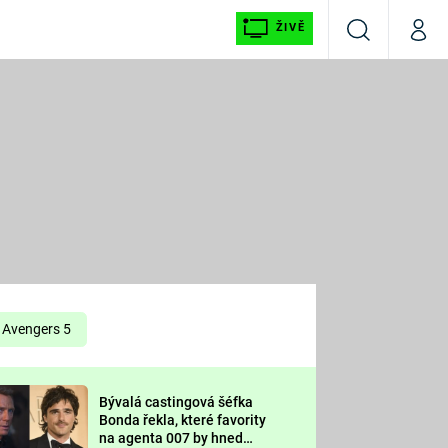
ŽIVĚ
Vyhledávání
Můj p
Prima+
É
CNN Prima NEWS
E
Prima FRESH
ŠÍ
Prima LIVING
E
Prima Ženy
Avengers 5
Prima LAJK
Bývalá castingová šéfka
OOL
Bonda řekla, které favority
Sledujte nás
na agenta 007 by hned