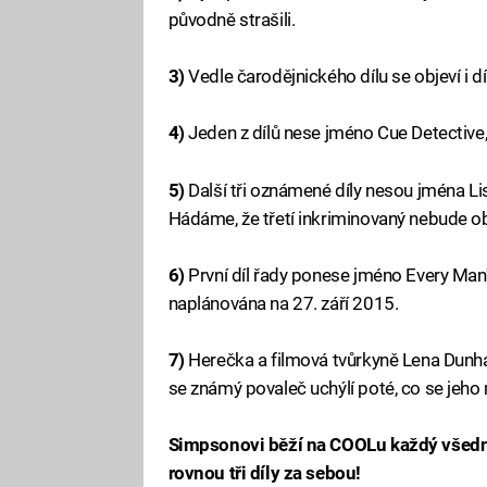
původně strašili.
3)
Vedle čarodějnického dílu se objeví i 
4)
Jeden z dílů nese jméno Cue Detective, 
5)
Další tři oznámené díly nesou jména Lisa
Hádáme, že třetí inkriminovaný nebude ob
6)
První díl řady ponese jméno Every Man
naplánována na 27. září 2015.
7)
Herečka a filmová tvůrkyně Lena Dunh
se známý povaleč uchýlí poté, co se jeho
Simpsonovi běží na COOLu každý všední 
rovnou tři díly za sebou!