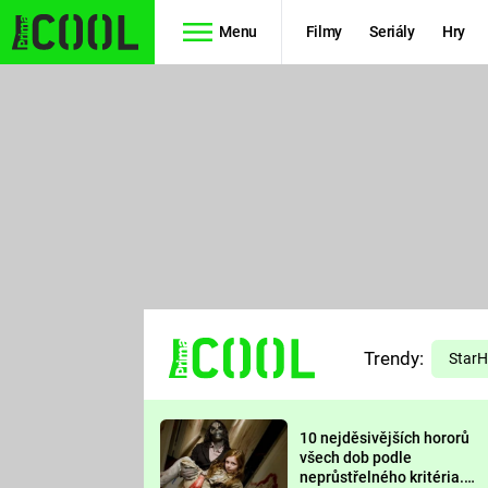
Menu
Filmy
Seriály
Hry
Seriály
Filmy
SIMPSONOVI
STAR WARS
HVĚZDNÁ
AVENGERS
BRÁNA
RYCHLE A
TEORIE
ZBĚSILE 10
Trendy:
VELKÉHO
Star
PREDÁTOR
TŘESKU
10 nejděsivějších hororů
FUTURAMA
všech dob podle
neprůstřelného kritéria.