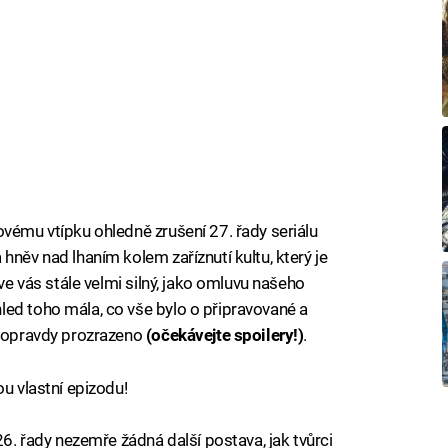
ovému vtípku ohledně zrušení 27. řady seriálu
hněv nad lhaním kolem zaříznutí kultu, který je
 ve vás stále velmi silný, jako omluvu našeho
ed toho mála, co vše bylo o připravované a
doopravdy prozrazeno
(očekávejte spoilery!)
.
u vlastní epizodu!
26. řady nezemře žádná další postava, jak tvůrci