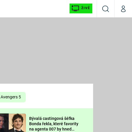
ŽIVĚ
Vyhledávání
Můj p
Prima+
É
CNN Prima NEWS
E
Prima FRESH
ŠÍ
Prima LIVING
E
Prima Ženy
Avengers 5
Prima LAJK
Bývalá castingová šéfka
OOL
Bonda řekla, které favority
Sledujte nás
na agenta 007 by hned