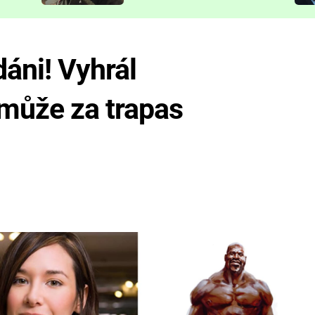
představit
dáni! Vyhrál
 může za trapas