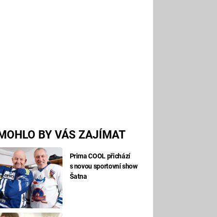
MOHLO BY VÁS ZAJÍMAT
Prima COOL přichází
s novou sportovní show
Šatna