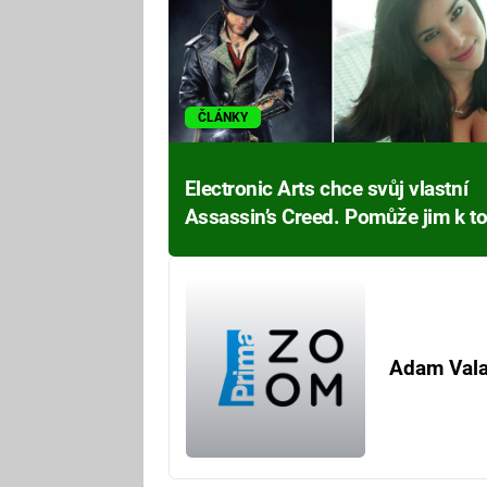
ČLÁNKY
Electronic Arts chce svůj vlastní
Assassin’s Creed. Pomůže jim k t
krásná designérka?
Adam Val