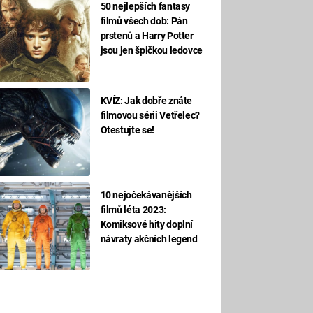
50 nejlepších fantasy
filmů všech dob: Pán
prstenů a Harry Potter
jsou jen špičkou ledovce
KVÍZ: Jak dobře znáte
filmovou sérii Vetřelec?
Otestujte se!
10 nejočekávanějších
filmů léta 2023:
Komiksové hity doplní
návraty akčních legend