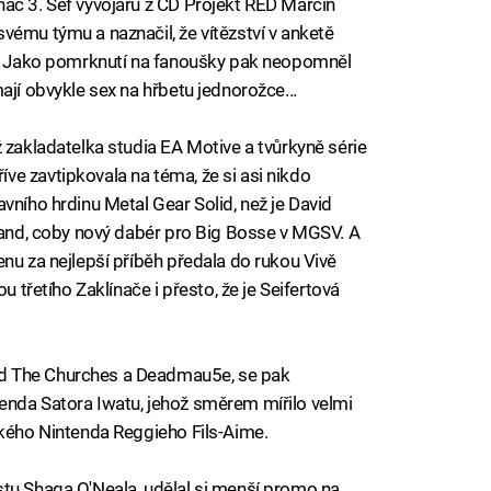
ač 3. Šéf vývojářů z CD Projekt RED Marcin
vému týmu a naznačil, že vítězství v anketě
gu. Jako pomrknutí na fanoušky pak neopomněl
ají obvykle sex na hřbetu jednorožce...
 zakladatelka studia EA Motive a tvůrkyně série
e zavtipkovala na téma, že si asi nikdo
vního hrdinu Metal Gear Solid, než je David
rland, coby nový dabér pro Big Bosse v MGSV. A
nu za nejlepší příběh předala do rukou Vivě
u třetího Zaklínače i přesto, že je Seifertová
d The Churches a Deadmau5e, se pak
enda Satora Iwatu, jehož směrem mířilo velmi
ckého Nintenda Reggieho Fils-Aime.
stu Shaqa O'Neala, udělal si menší promo na