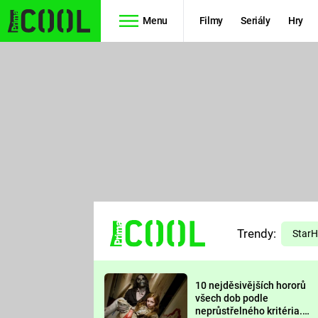
Menu
Filmy
Seriály
Hry
Seriály
Filmy
SIMPSONOVI
STAR WARS
HVĚZDNÁ
AVENGERS
BRÁNA
RYCHLE A
TEORIE
ZBĚSILE 10
Trendy:
VELKÉHO
Star
PREDÁTOR
TŘESKU
10 nejděsivějších hororů
FUTURAMA
všech dob podle
neprůstřelného kritéria.