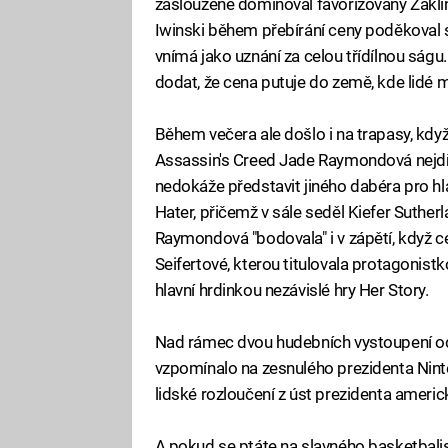
zaslouženě dominoval favorizovaný Zaklín
Iwinski během přebírání ceny poděkoval s
vnímá jako uznání za celou třídílnou sá
dodat, že cena putuje do země, kde lidé m
Během večera ale došlo i na trapasy, když
Assassin's Creed Jade Raymondová nejdřív
nedokáže představit jiného dabéra pro hla
Hater, přičemž v sále seděl Kiefer Suthe
Raymondová "bodovala" i v zápětí, když ce
Seifertové, kterou titulovala protagonistko
hlavní hrdinkou nezávislé hry Her Story.
Nad rámec dvou hudebních vystoupení o
vzpomínalo na zesnulého prezidenta Nint
lidské rozloučení z úst prezidenta ameri
A pokud se ptáte na slavného basketbali