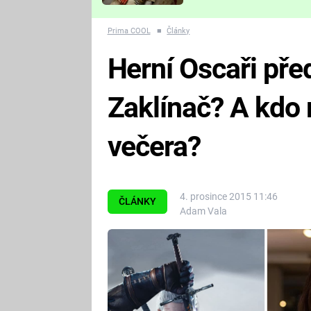
Které děsivé pecky vám
nejvíc zvednou tep?
Prima COOL
■
Články
Herní Oscaři pře
Zaklínač? A kdo
večera?
4. prosince 2015 11:46
ČLÁNKY
Adam Vala