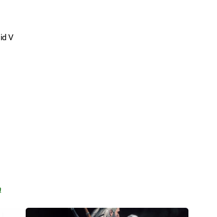
id V
a