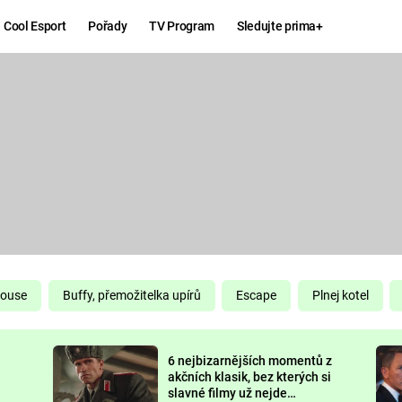
Cool Esport
Pořady
TV Program
Sledujte prima+
Hry
Zábava
MAFIA
ZÁBAVN
GALERI
GTA 6
NEJLEP
KINGDOM
KOMEDI
COME:
DELIVERANCE
CHUCK
House
Buffy, přemožitelka upírů
Escape
Plnej kotel
NORRIS
ESPORT
6 nejbizarnějších momentů z
DEADP
akčních klasik, bez kterých si
slavné filmy už nejde