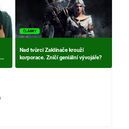
ČLÁNKY
Nad tvůrci Zaklínače krouží
omu
korporace. Zničí geniální vývojáře?
a