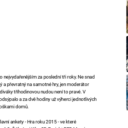
lo nejvydařenějším za poslední tři roky. Ne snad
atý a převratný na samotné hry, jen moderátor
diváky tříhodinovou nudou není to pravé. V
dsýpalo a za dvě hodiny už výherci jednotlivých
soškami domů.
avní ankety - Hra roku 2015 - ve které