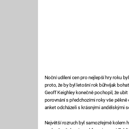
Noční udílení cen pro nejlepší hry roku by
proto, že by byl letošní rok bůhvíjak boh
Geoff Keighley konečně pochopil, že ubít 
porovnání s předchozími roky vše pěkně o
anket odcházeli s krásnými andělskými 
Největší rozruch byl samozřejmě kolem hl