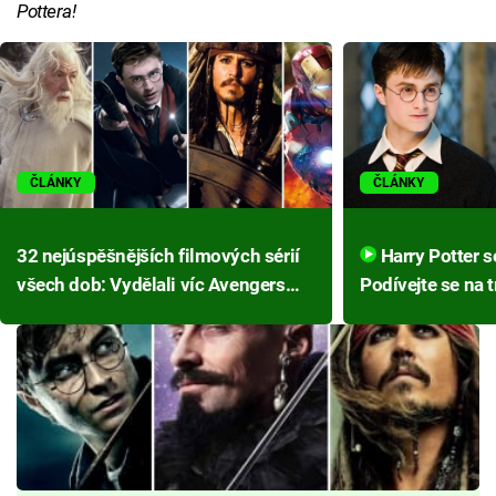
Pottera!
ČLÁNKY
ČLÁNKY
32 nejúspěšnějších filmových sérií
Harry Potter se vrací k čarování:
všech dob: Vydělali víc Avengers
Podívejte se na t
nebo Harry Potter?