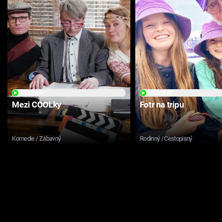
PŘEHRÁT
PŘEHRÁT
Mezi COOLky
Fotr na tripu
Komedie / Zábavný
Rodinný / Cestopisný