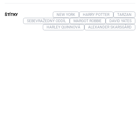
ŠTÍTKY
NEW YORK
HARRY POTTER
TARZAN
SEBEVRAŽEDNÝ ODDÍL
MARGOT ROBBIE
DAVID YATES
HARLEY QUINNOVÁ
ALEXANDER SKARSGÅRD