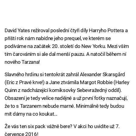
David Yates režíroval poslední čtyři díly Harryho Pottera a
příští rok nám nabídne jeho prequel, ve kterém se
podíváme na začátek 20. století do New Yorku. Mezi vším
tím čarováním si ale dal menší pauzu. A natočil během ní
nového Tarzana!
Slavného hrdinu si tentokrát zahrál Alexander Skarsgård
(Eric z Pravé krve!) a Jane ztvárnila Margot Robbie (Harley
Quinn z nadcházející komiksovky Sebevražedný oddíl).
Obsazení je tedy velice nadějné a už první fotky naznačují,
že to s Tarzanem nebude marné. Minimálně tedy budou
mít dámy na co koukat...
Že vás ten six pack vážně bere? V akci ho uvidíte už 7.
července 2016!