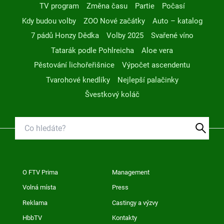
TV program
Změna času
Partie
Počasí
Kdy budou volby
ZOO Nové začátky
Auto – katalog
7 pádů Honzy Dědka
Volby 2025
Svařené víno
Tatarák podle Pohlreicha
Aloe vera
Pěstování lichořeřišnice
Výpočet ascendentu
Tvarohové knedlíky
Nejlepší palačinky
Švestkový koláč
O FTV Prima
Management
Volná místa
Press
Reklama
Castingy a výzvy
HbbTV
Kontakty