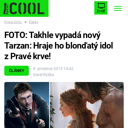
ŽIVĚ
Prima COOL
■
Články
STARHOUSE
BUFFY, PŘEMOŽITELKA UPÍRŮ
Trendy:
FOTO: Takhle vypadá nový
ESCAPE
PLNEJ KOTEL
AVENGERS 5
Tarzan: Hraje ho blonďatý idol
z Pravé krve!
9. prosince 2015 14:42
ČLÁNKY
Karel Ryška
Témata
Filmy
Seriály
Hry