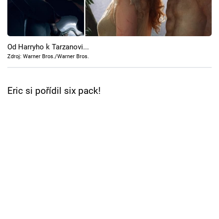
Cool Esport
Pořady
Od Harryho k Tarzanovi...
TV Program
Zdroj: Warner Bros./Warner Bros.
Sledujte prima+
Eric si pořídil six pack!
Přihlášení
Sledujte nás