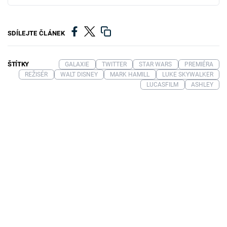
SDÍLEJTE ČLÁNEK
ŠTÍTKY
GALAXIE
TWITTER
STAR WARS
PREMIÉRA
REŽISÉR
WALT DISNEY
MARK HAMILL
LUKE SKYWALKER
LUCASFILM
ASHLEY