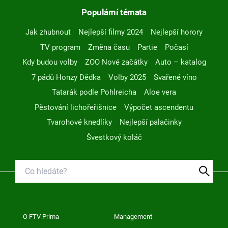
Populární témata
Jak zhubnout
Nejlepší filmy 2024
Nejlepší horory
TV program
Změna času
Partie
Počasí
Kdy budou volby
ZOO Nové začátky
Auto – katalog
7 pádů Honzy Dědka
Volby 2025
Svařené víno
Tatarák podle Pohlreicha
Aloe vera
Pěstování lichořeřišnice
Výpočet ascendentu
Tvarohové knedlíky
Nejlepší palačinky
Švestkový koláč
O FTV Prima
Management