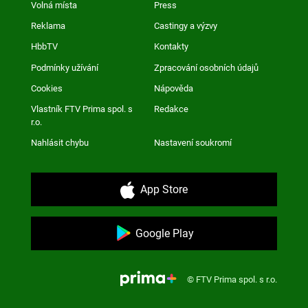
Volná místa
Press
Reklama
Castingy a výzvy
HbbTV
Kontakty
Podmínky užívání
Zpracování osobních údajů
Cookies
Nápověda
Vlastník FTV Prima spol. s
Redakce
r.o.
Nahlásit chybu
Nastavení soukromí
App Store
Google Play
© FTV Prima spol. s r.o.