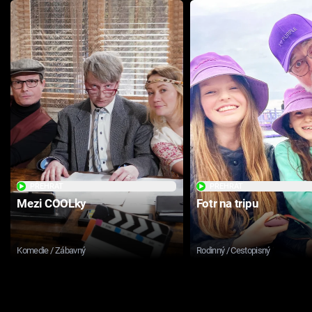
PŘEHRÁT
PŘEHRÁT
Mezi COOLky
Fotr na tripu
Komedie / Zábavný
Rodinný / Cestopisný