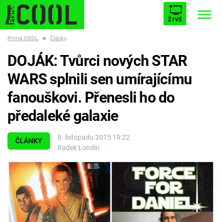
ŽIVĚ
Prima COOL
■
Články
STARHOUSE
BUFFY, PŘEMOŽITELKA UPÍRŮ
Trendy:
DOJÁK: Tvůrci nových STAR
ESCAPE
PLNEJ KOTEL
AVENGERS 5
WARS splnili sen umírajícímu
fanouškovi. Přenesli ho do
předaleké galaxie
Témata
8. listopadu 2015 19:22
ČLÁNKY
Radek Londin
Filmy
Seriály
Hry