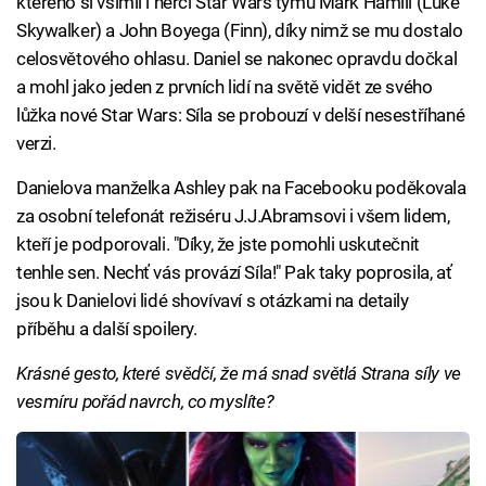
kterého si všimli i herci Star Wars týmu Mark Hamill (Luke
Skywalker) a John Boyega (Finn), díky nimž se mu dostalo
celosvětového ohlasu. Daniel se nakonec opravdu dočkal
a mohl jako jeden z prvních lidí na světě vidět ze svého
lůžka nové Star Wars: Síla se probouzí v delší nesestříhané
verzi.
Danielova manželka Ashley pak na Facebooku poděkovala
za osobní telefonát režiséru J.J.Abramsovi i všem lidem,
kteří je podporovali. "Díky, že jste pomohli uskutečnit
tenhle sen. Nechť vás provází Síla!" Pak taky poprosila, ať
jsou k Danielovi lidé shovívaví s otázkami na detaily
příběhu a další spoilery.
Krásné gesto, které svědčí, že má snad světlá Strana síly ve
vesmíru pořád navrch, co myslíte?