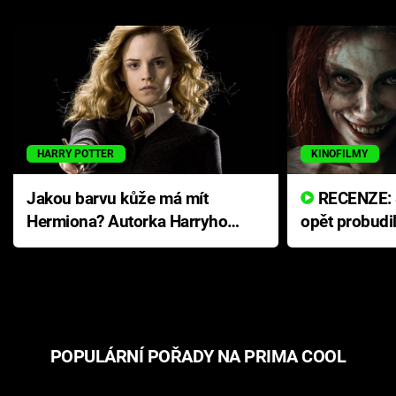
HARRY POTTER
KINOFILMY
Jakou barvu kůže má mít
RECENZE: Smrtelné zlo se
Hermiona? Autorka Harryho
opět probudi
Pottera přišla s ráznou
přichází s n
odpovědí
hororovou n
POPULÁRNÍ POŘADY NA PRIMA COOL