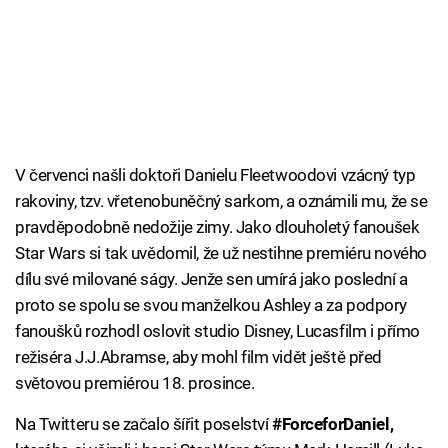
V červenci našli doktoři Danielu Fleetwoodovi vzácný typ
rakoviny, tzv. vřetenobuněčný sarkom, a oznámili mu, že se
pravděpodobně nedožije zimy. Jako dlouholetý fanoušek
Star Wars si tak uvědomil, že už nestihne premiéru nového
dílu své milované ságy. Jenže sen umírá jako poslední a
proto se spolu se svou manželkou Ashley a za podpory
fanoušků rozhodl oslovit studio Disney, Lucasfilm i přímo
režiséra J.J.Abramse, aby mohl film vidět ještě před
světovou premiérou 18. prosince.
Na Twitteru se začalo šířit poselství
#ForceforDaniel,