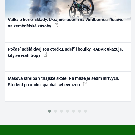
Válka o hořící sklady. Ukrajinci udeřili na Wildberries, Rusové
na zemědělské zásoby
Počasí udělá dvojitou otočku, udeří i bouřky. RADAR ukazuje,
kdy se vrátí tropy
Masová střelba v thajské škole: Na místě je sedm mrtvých.
Student po útoku spáchal sebevraždu