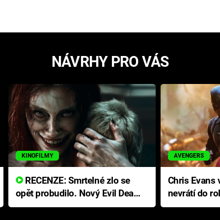
NÁVRHY PRO VÁS
KINOFILMY
AVENGERS
RECENZE: Smrtelné zlo se
Chris Evans v
opět probudilo. Nový Evil Dead
nevrátí do ro
přichází s neodolatelnou
Ameriky
hororovou nabídkou