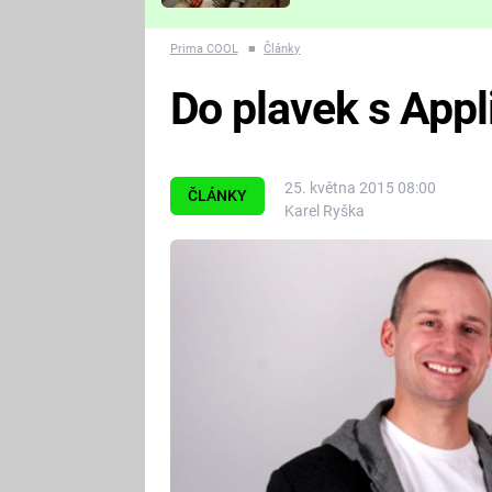
Které děsivé pecky vám
nejvíc zvednou tep?
Prima COOL
■
Články
Do plavek s Appl
25. května 2015 08:00
ČLÁNKY
Karel Ryška