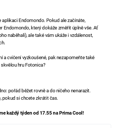
te aplikaci Endomondo. Pokud ale začínáte,
r Endomondo, který dokáže změřit úplně vše. Ať
oho naběhali), ale také vám ukáže i vzdálenost,
ch.
ní a cvičení vyzkoušené, pak nezapomeňte také
 skvělou hru Fotonica?
dno: pořád běžet rovně a do ničeho nenarazit.
 pokud si chcete zkrátit čas.
e každý týden od 17.55 na Prima Cool!