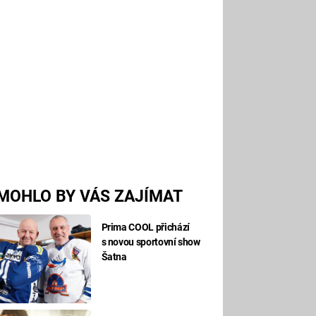
MOHLO BY VÁS ZAJÍMAT
Prima COOL přichází
s novou sportovní show
Šatna