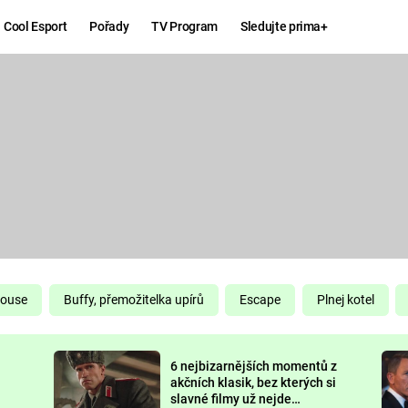
Cool Esport
Pořady
TV Program
Sledujte prima+
Hry
Zábava
MAFIA
ZÁBAVN
GALERI
GTA 6
NEJLEP
KINGDOM
KOMEDI
COME:
DELIVERANCE
CHUCK
House
Buffy, přemožitelka upírů
Escape
Plnej kotel
NORRIS
ESPORT
6 nejbizarnějších momentů z
DEADP
akčních klasik, bez kterých si
slavné filmy už nejde