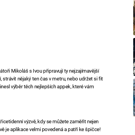
oři Mikoláš s Ivou připravují ty nejzajímavější
 strávit nějaký ten čas v metru, nebo udržet si fit
řinesl výběr těch nejlepších appek, které vám
třicetidenní výzvě, kdy se můžete zaměřit nejen
ě je aplikace velmi povedená a patří ke špičce!