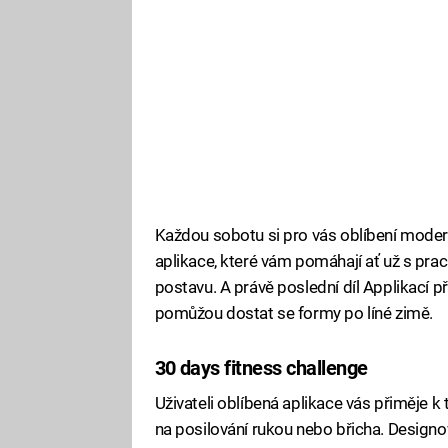
Každou sobotu si pro vás oblíbení moderát
aplikace, které vám pomáhají ať už s prací,
postavu. A právě poslední díl Applikací p
pomůžou dostat se formy po líné zimě.
30 days fitness challenge
Uživateli oblíbená aplikace vás přiměje k 
na posilování rukou nebo břicha. Designov