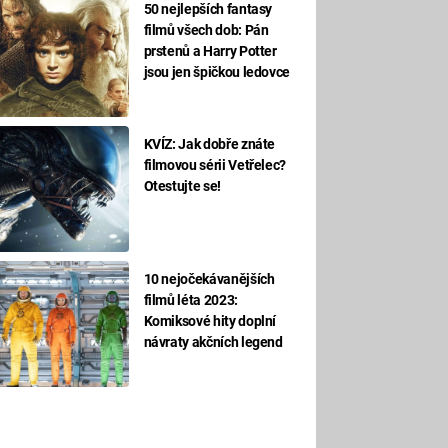
50 nejlepších fantasy
filmů všech dob: Pán
prstenů a Harry Potter
jsou jen špičkou ledovce
KVÍZ: Jak dobře znáte
filmovou sérii Vetřelec?
Otestujte se!
10 nejočekávanějších
filmů léta 2023:
Komiksové hity doplní
návraty akčních legend