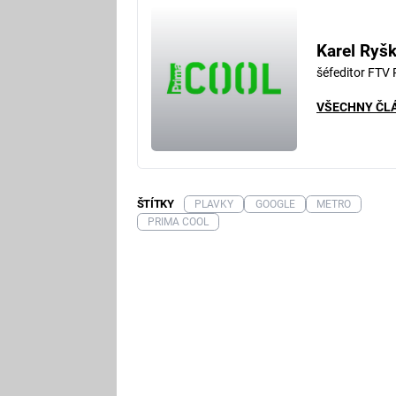
Karel Ryš
šéfeditor FTV
VŠECHNY ČL
ŠTÍTKY
PLAVKY
GOOGLE
METRO
PRIMA COOL