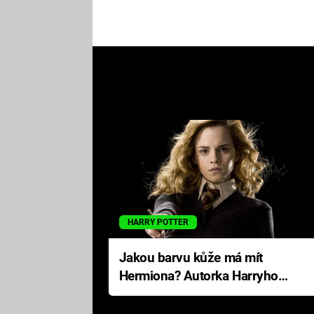
HARRY POTTER
Jakou barvu kůže má mít
Hermiona? Autorka Harryho
Pottera přišla s ráznou
odpovědí