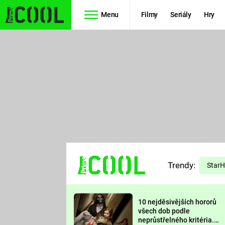
Menu
Filmy
Seriály
Hry
Seriály
Filmy
SIMPSONOVI
STAR WARS
HVĚZDNÁ
AVENGERS
BRÁNA
RYCHLE A
TEORIE
ZBĚSILE 10
Trendy:
VELKÉHO
Star
PREDÁTOR
TŘESKU
10 nejděsivějších hororů
FUTURAMA
všech dob podle
neprůstřelného kritéria.