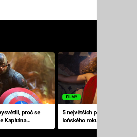
FILMY
ysvětlil, proč se
5 největších propadáků
le Kapitána
loňského roku: Disney na
jediné katastrofě prodělal 200
milionů dolarů