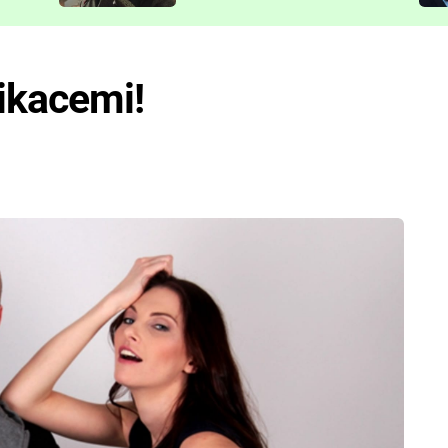
představit
ikacemi!