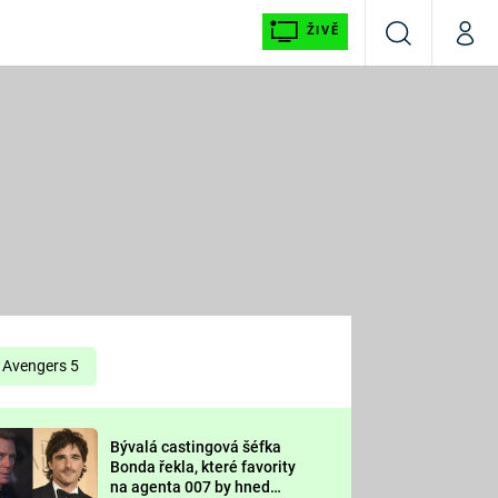
ŽIVĚ
Vyhledávání
Můj p
Prima+
É
CNN Prima NEWS
E
Prima FRESH
ŠÍ
Prima LIVING
E
Prima Ženy
Avengers 5
Prima LAJK
Bývalá castingová šéfka
OOL
Bonda řekla, které favority
Sledujte nás
na agenta 007 by hned