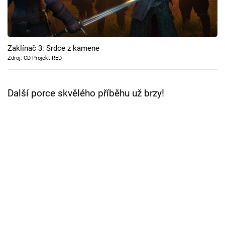
Cool Esport
Pořady
Zaklínač 3: Srdce z kamene
TV Program
Zdroj: CD Projekt RED
Sledujte prima+
Další porce skvělého příběhu už brzy!
Přihlášení
Sledujte nás