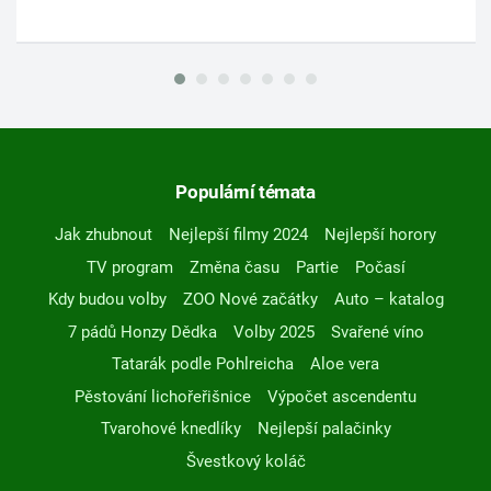
Populární témata
Jak zhubnout
Nejlepší filmy 2024
Nejlepší horory
TV program
Změna času
Partie
Počasí
Kdy budou volby
ZOO Nové začátky
Auto – katalog
7 pádů Honzy Dědka
Volby 2025
Svařené víno
Tatarák podle Pohlreicha
Aloe vera
Pěstování lichořeřišnice
Výpočet ascendentu
Tvarohové knedlíky
Nejlepší palačinky
Švestkový koláč