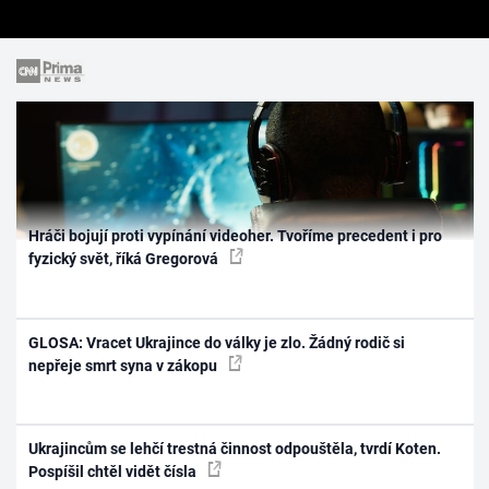
Hráči bojují proti vypínání videoher. Tvoříme precedent i pro
fyzický svět, říká Gregorová
GLOSA: Vracet Ukrajince do války je zlo. Žádný rodič si
nepřeje smrt syna v zákopu
Ukrajincům se lehčí trestná činnost odpouštěla, tvrdí Koten.
Pospíšil chtěl vidět čísla