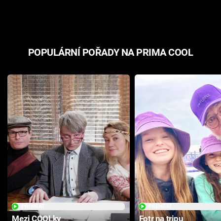
odpovědí
hororovou n
POPULÁRNÍ POŘADY NA PRIMA COOL
PŘEHRÁT
PŘEHRÁT
Mezi COOLky
Fotr na tripu