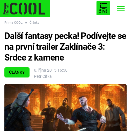
ŽIVĚ
Prima COOL
■
Články
STARHOUSE
BUFFY, PŘEMOŽITELKA UPÍRŮ
Trendy:
Další fantasy pecka! Podívejte se
ESCAPE
PLNEJ KOTEL
AVENGERS 5
na první trailer Zaklínače 3:
Srdce z kamene
6. října 2015 16:50
ČLÁNKY
Petr Cífka
Témata
Filmy
Seriály
Hry