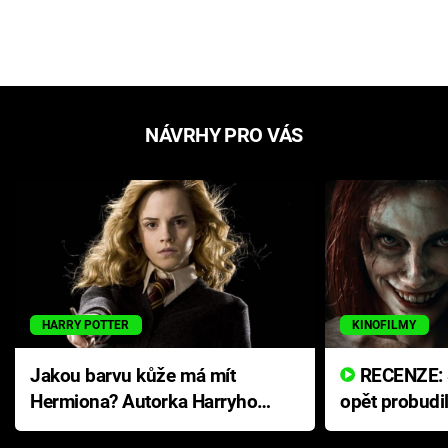
NÁVRHY PRO VÁS
HARRY POTTER
KINOFILMY
Jakou barvu kůže má mít
RECENZE: Smrtelné zlo se
Hermiona? Autorka Harryho
opět probudi
Pottera přišla s ráznou
přichází s n