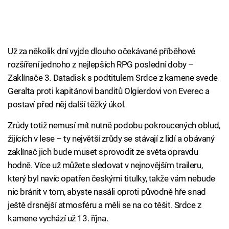
Už za několik dní vyjde dlouho očekávané příběhové
rozšíření jednoho z nejlepších RPG poslední doby –
Zaklínače 3. Datadisk s podtitulem Srdce z kamene svede
Geralta proti kapitánovi banditů Olgierdovi von Everec a
postaví před něj další těžký úkol.
Zrůdy totiž nemusí mít nutně podobu pokroucených oblud,
žijících v lese – ty největší zrůdy se stávají z lidí a obávaný
zaklínač jich bude muset sprovodit ze světa opravdu
hodně. Více už můžete sledovat v nejnovějším traileru,
který byl navíc opatřen českými titulky, takže vám nebude
nic bránit v tom, abyste nasáli oproti původně hře snad
ještě drsnější atmosféru a měli se na co těšit. Srdce z
kamene vychází už 13. října.