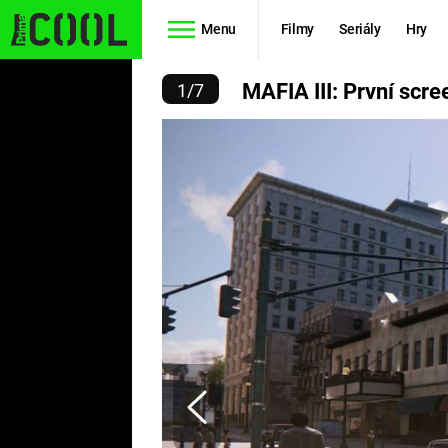
Menu
Filmy
Seriály
Hry
HOTY Z PODSVĚTÍ NEW O
MAFIA III: První scr
1
/
7
Seriály
Filmy
SIMPSONOVI
STAR WARS
HVĚZDNÁ
AVENGERS
BRÁNA
RYCHLE A
TEORIE
ZBĚSILE 10
VELKÉHO
PREDÁTOR
TŘESKU
FUTURAMA