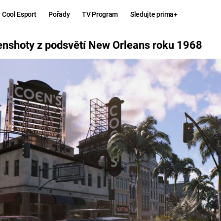
Cool Esport
Pořady
TV Program
Sledujte prima+
RLEANS ROKU 1968
eenshoty z podsvětí New Orleans roku 1968
Hry
Zábava
MAFIA
ZÁBAVN
GALERI
GTA 6
NEJLEP
KINGDOM
KOMEDI
COME:
DELIVERANCE
CHUCK
NORRIS
ESPORT
DEADP