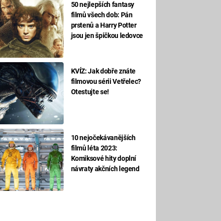
50 nejlepších fantasy
filmů všech dob: Pán
prstenů a Harry Potter
jsou jen špičkou ledovce
KVÍZ: Jak dobře znáte
filmovou sérii Vetřelec?
Otestujte se!
10 nejočekávanějších
filmů léta 2023:
Komiksové hity doplní
návraty akčních legend