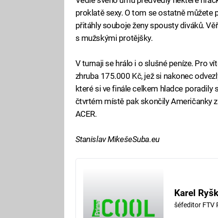
proklatě sexy. O tom se ostatně můžete 
přitáhly souboje ženy spousty diváků. Věř
s mužskými protějšky.
V turnaji se hrálo i o slušné peníze. Pro 
zhruba 175.000 Kč, jež si nakonec odvez
které si ve finále celkem hladce poradil
čtvrtém místě pak skončily Američanky 
ACER.
Stanislav MikešeSuba.eu
Karel Ryš
šéfeditor FTV