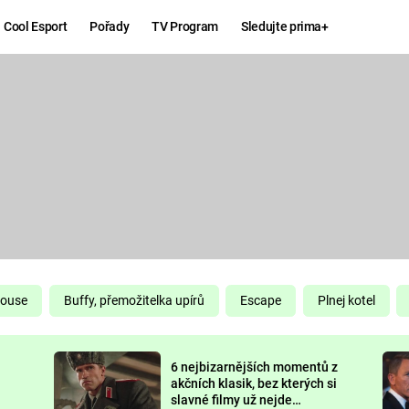
Cool Esport
Pořady
TV Program
Sledujte prima+
Hry
Zábava
MAFIA
ZÁBAVN
GALERI
GTA 6
NEJLEP
KINGDOM
KOMEDI
COME:
DELIVERANCE
CHUCK
House
Buffy, přemožitelka upírů
Escape
Plnej kotel
NORRIS
ESPORT
6 nejbizarnějších momentů z
DEADP
akčních klasik, bez kterých si
slavné filmy už nejde