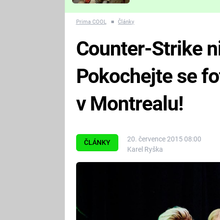
Které děsivé pecky vám
nejvíc zvednou tep?
Prima COOL
■
Články
Counter-Strike n
Pokochejte se fo
v Montrealu!
20. července 2015 08:00
ČLÁNKY
Karel Ryška