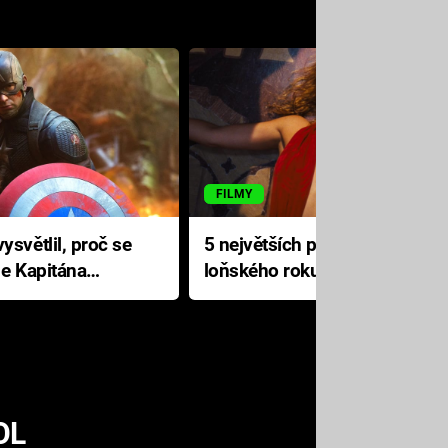
FILMY
ysvětlil, proč se
5 největších propadáků
le Kapitána
loňského roku: Disney na
jediné katastrofě prodělal 200
milionů dolarů
OL