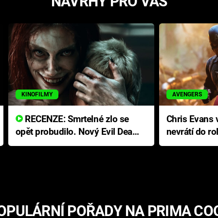
NÁVRHY PRO VÁS
KINOFILMY
AVENGERS
RECENZE: Smrtelné zlo se
Chris Evans v
opět probudilo. Nový Evil Dead
nevrátí do ro
přichází s neodolatelnou
Ameriky
hororovou nabídkou
OPULÁRNÍ POŘADY NA PRIMA CO