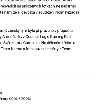
přesvědčit na přiložených fotkách, ne nadarmo
te nám, že si děvčata v soutěžení ničím nezadají
vítězný ženský tým bylo připraveno v přepočtu
ly Američanky z Counter Logic Gaming Red,
y se Švédkami z Games4u. Na děleném třetím a
z Team Karma a francouzské hráčky z Team
ka
 Prima, COOL & ZOOM