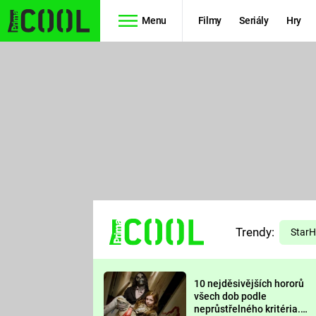
Menu
Filmy
Seriály
Hry
Seriály
Filmy
SIMPSONOVI
STAR WARS
HVĚZDNÁ
AVENGERS
BRÁNA
RYCHLE A
TEORIE
ZBĚSILE 10
Trendy:
VELKÉHO
Star
PREDÁTOR
TŘESKU
10 nejděsivějších hororů
FUTURAMA
všech dob podle
neprůstřelného kritéria.