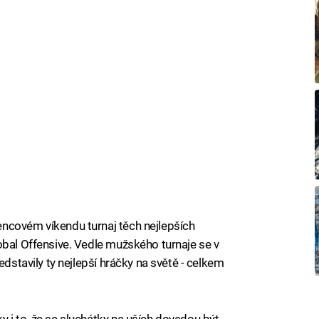
ncovém víkendu turnaj těch nejlepších
obal Offensive. Vedle mužského turnaje se v
edstavily ty nejlepší hráčky na světě - celkem
 i to, že se sluchátky na uších dovedou být