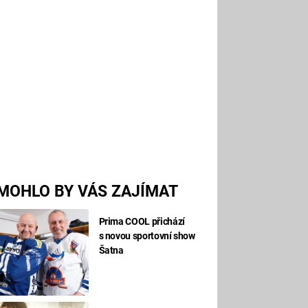
MOHLO BY VÁS ZAJÍMAT
Prima COOL přichází
s novou sportovní show
Šatna