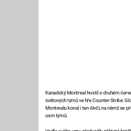
Kanadský Montreal hostil o druhém červe
světových týmů ve hře Counter-Strike: Gl
Montrealu konal i ten dívčí, na němž se př
osm týmů.
Vedle svého umu předvedly některé hráčky