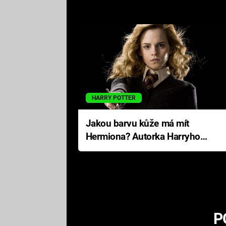
HARRY POTTER
Jakou barvu kůže má mít
Hermiona? Autorka Harryho
Pottera přišla s ráznou
odpovědí
P