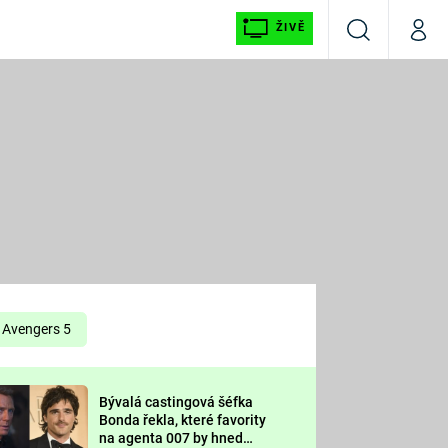
ŽIVĚ
Vyhledávání
Můj p
Prima+
É
CNN Prima NEWS
E
Prima FRESH
ŠÍ
Prima LIVING
E
Prima Ženy
Avengers 5
Prima LAJK
Bývalá castingová šéfka
OOL
Bonda řekla, které favority
Sledujte nás
na agenta 007 by hned