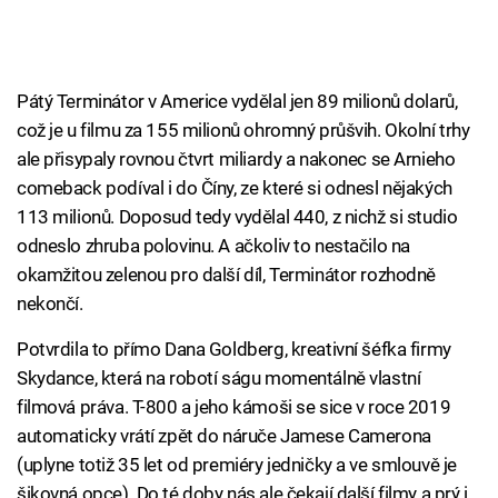
Pátý Terminátor v Americe vydělal jen 89 milionů dolarů,
což je u filmu za 155 milionů ohromný průšvih. Okolní trhy
ale přisypaly rovnou čtvrt miliardy a nakonec se Arnieho
comeback podíval i do Číny, ze které si odnesl nějakých
113 milionů. Doposud tedy vydělal 440, z nichž si studio
odneslo zhruba polovinu. A ačkoliv to nestačilo na
okamžitou zelenou pro další díl, Terminátor rozhodně
nekončí.
Potvrdila to přímo Dana Goldberg, kreativní šéfka firmy
Skydance, která na robotí ságu momentálně vlastní
filmová práva. T-800 a jeho kámoši se sice v roce 2019
automaticky vrátí zpět do náruče Jamese Camerona
(uplyne totiž 35 let od premiéry jedničky a ve smlouvě je
šikovná opce). Do té doby nás ale čekají další filmy a prý i