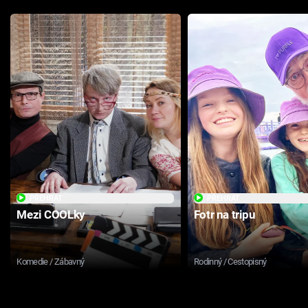
PŘEHRÁT
PŘEHRÁT
Mezi COOLky
Fotr na tripu
Komedie / Zábavný
Rodinný / Cestopisný