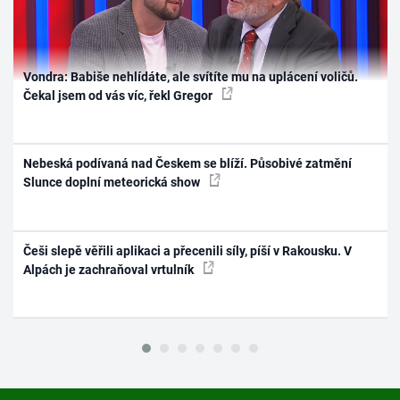
Vondra: Babiše nehlídáte, ale svítíte mu na uplácení voličů.
Čekal jsem od vás víc, řekl Gregor
Nebeská podívaná nad Českem se blíží. Působivé zatmění
Slunce doplní meteorická show
Češi slepě věřili aplikaci a přecenili síly, píší v Rakousku. V
Alpách je zachraňoval vrtulník