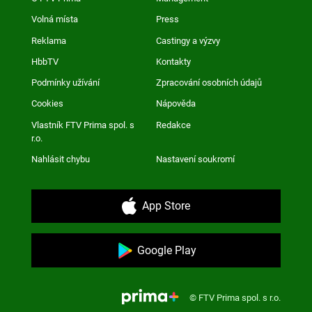
Volná místa
Press
Reklama
Castingy a výzvy
HbbTV
Kontakty
Podmínky užívání
Zpracování osobních údajů
Cookies
Nápověda
Vlastník FTV Prima spol. s
Redakce
r.o.
Nahlásit chybu
Nastavení soukromí
App Store
Google Play
© FTV Prima spol. s r.o.