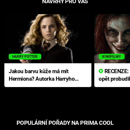
NÁVRHY PRO VÁS
HARRY POTTER
KINOFILMY
Jakou barvu kůže má mít
RECENZE: Smrtelné zlo se
Hermiona? Autorka Harryho
opět probudi
Pottera přišla s ráznou
přichází s n
odpovědí
hororovou n
POPULÁRNÍ POŘADY NA PRIMA COOL