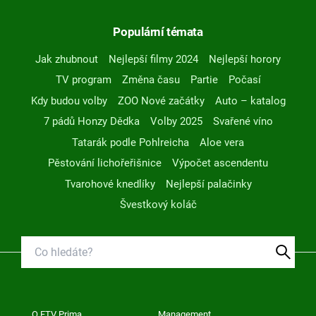
Populární témata
Jak zhubnout
Nejlepší filmy 2024
Nejlepší horory
TV program
Změna času
Partie
Počasí
Kdy budou volby
ZOO Nové začátky
Auto – katalog
7 pádů Honzy Dědka
Volby 2025
Svařené víno
Tatarák podle Pohlreicha
Aloe vera
Pěstování lichořeřišnice
Výpočet ascendentu
Tvarohové knedlíky
Nejlepší palačinky
Švestkový koláč
O FTV Prima
Management