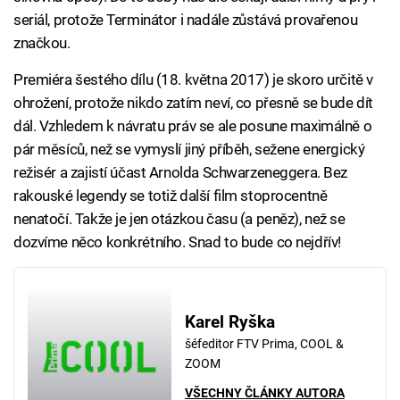
seriál, protože Terminátor i nadále zůstává provařenou
značkou.
Premiéra šestého dílu (18. května 2017) je skoro určitě v
ohrožení, protože nikdo zatím neví, co přesně se bude dít
dál. Vzhledem k návratu práv se ale posune maximálně o
pár měsíců, než se vymyslí jiný příběh, sežene energický
režisér a zajistí účast Arnolda Schwarzeneggera. Bez
rakouské legendy se totiž další film stoprocentně
nenatočí. Takže je jen otázkou času (a peněz), než se
dozvíme něco konkrétního. Snad to bude co nejdřív!
Karel Ryška
šéfeditor FTV Prima, COOL &
ZOOM
VŠECHNY ČLÁNKY AUTORA