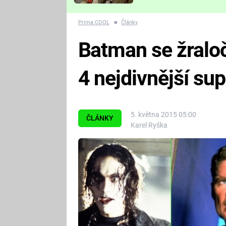
Které děsivé pecky vám
nejvíc zvednou tep?
Prima COOL
■
Články
Batman se žralo
4 nejdivnější su
5. května 2015 05:00
ČLÁNKY
Karel Ryška