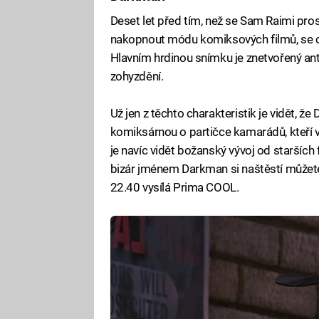
Deset let před tím, než se Sam Raimi pro
nakopnout módu komiksových filmů, se 
Hlavním hrdinou snímku je znetvořený ant
zohyzdění.
Už jen z těchto charakteristik je vidět, ž
komiksárnou o partičce kamarádů, kteří 
je navíc vidět božanský vývoj od starší
bizár jménem Darkman si naštěstí můžete 
22.40 vysílá Prima COOL.