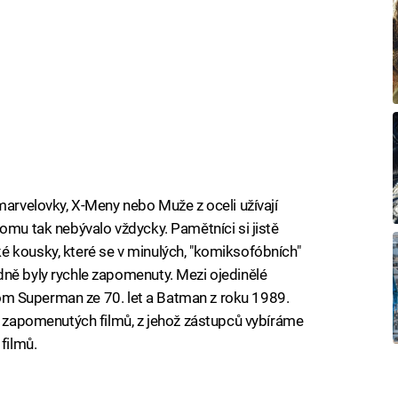
marvelovky, X-Meny nebo Muže z oceli užívají
omu tak nebývalo vždycky. Pamětníci si jistě
é kousky, které se v minulých, "komiksofóbních"
ně byly rychle zapomenuty. Mezi ojedinělé
jenom Superman ze 70. let a Batman z roku 1989.
vo zapomenutých filmů, z jehož zástupců vybíráme
filmů.