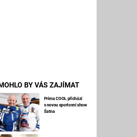
MOHLO BY VÁS ZAJÍMAT
Prima COOL přichází
s novou sportovní show
Šatna