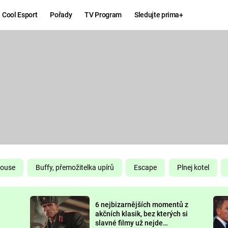
Cool Esport
Pořady
TV Program
Sledujte prima+
Hry
Zábava
MAFIA
ZÁBAVN
GALERI
GTA 6
NEJLEP
KINGDOM
KOMEDI
COME:
DELIVERANCE
CHUCK
House
Buffy, přemožitelka upírů
Escape
Plnej kotel
NORRIS
ESPORT
6 nejbizarnějších momentů z
DEADP
akčních klasik, bez kterých si
slavné filmy už nejde