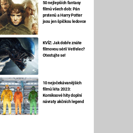
50 nejlepších fantasy
filmů všech dob: Pán
prstenů a Harry Potter
jsou jen špičkou ledovce
KVÍZ: Jak dobře znáte
filmovou sérii Vetřelec?
Otestujte se!
10 nejočekávanějších
filmů léta 2023:
Komiksové hity doplní
návraty akčních legend