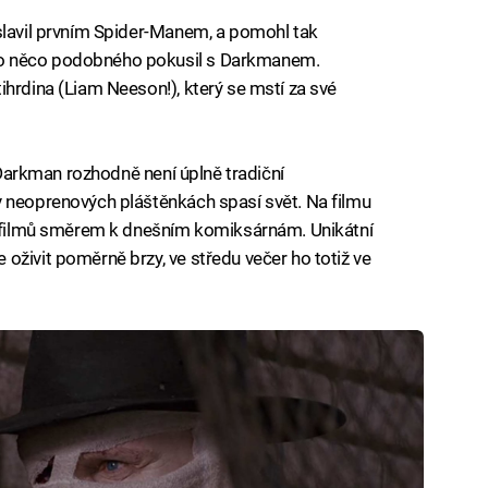
slavil prvním Spider-Manem, a pomohl tak
o něco podobného pokusil s Darkmanem.
ihrdina (Liam Neeson!), který se mstí za své
e Darkman rozhodně není úplně tradiční
v neoprenových pláštěnkách spasí svět. Na filmu
ch filmů směrem k dnešním komiksárnám. Unikátní
oživit poměrně brzy, ve středu večer ho totiž ve