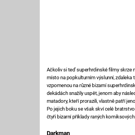
Ačkoliv si teď superhrdinské filmy skrze 
místo na popkulturním výslunní, zdaleka t
vzpomenou na různé bizarní superhrdinsk
dekádách snažily uspět, jenom aby násled
matadory, kteří prorazili, vlastně patří 
Po jejich boku se však skví celé bratrst
čtyři bizarní příklady raných komiksových 
Darkman