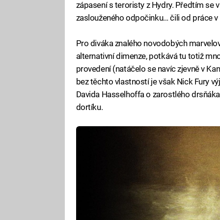
zápasení s teroristy z Hydry. Předtím se v
zaslouženého odpočinku… čili od práce
Pro diváka znalého novodobých marvelovs
alternativní dimenze, potkává tu totiž m
provedení (natáčelo se navíc zjevně v Kan
bez těchto vlastností je však Nick Fury 
Davida Hasselhoffa o zarostlého drsňáka
dortíku.