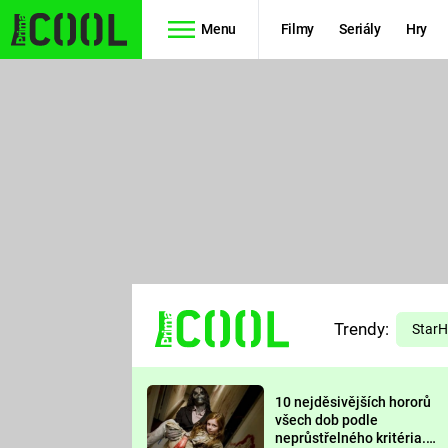
Menu
Filmy
Seriály
Hry
Seriály
Filmy
SIMPSONOVI
STAR WARS
HVĚZDNÁ
AVENGERS
BRÁNA
RYCHLE A
TEORIE
ZBĚSILE 10
Trendy:
VELKÉHO
Star
PREDÁTOR
TŘESKU
10 nejděsivějších hororů
FUTURAMA
všech dob podle
neprůstřelného kritéria.