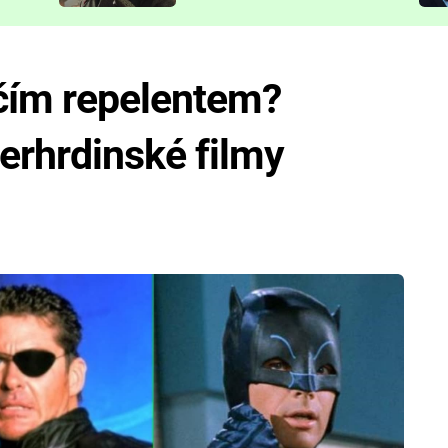
představit
čím repelentem?
perhrdinské filmy