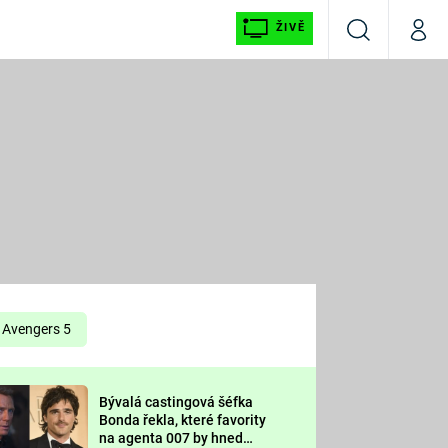
ŽIVĚ
Vyhledávání
Můj p
Prima+
É
CNN Prima NEWS
E
Prima FRESH
ŠÍ
Prima LIVING
E
Prima Ženy
Avengers 5
Prima LAJK
Bývalá castingová šéfka
OOL
Bonda řekla, které favority
Sledujte nás
na agenta 007 by hned