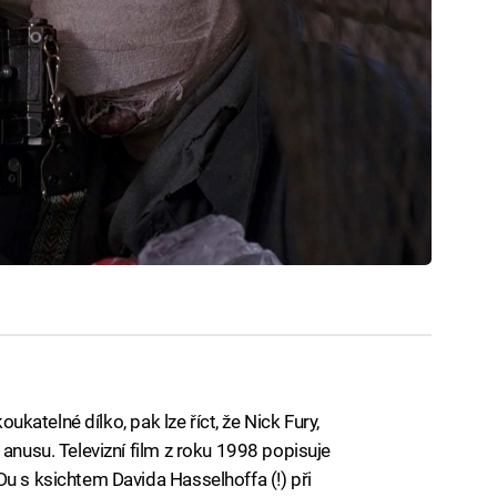
koukatelné dílko, pak lze říct, že Nick Fury,
 anusu. Televizní film z roku 1998 popisuje
Du s ksichtem Davida Hasselhoffa (!) při