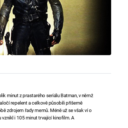
olik minut z prastarého seriálu Batman, v němž
raločí repelent a celkově působili příšerně
době zdrojem řady memů. Méně už se však ví o
vznikl i 105 minut trvající kinofilm. A