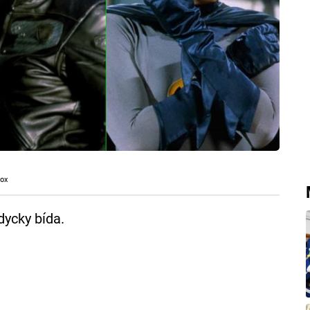
ox
dycky bída.