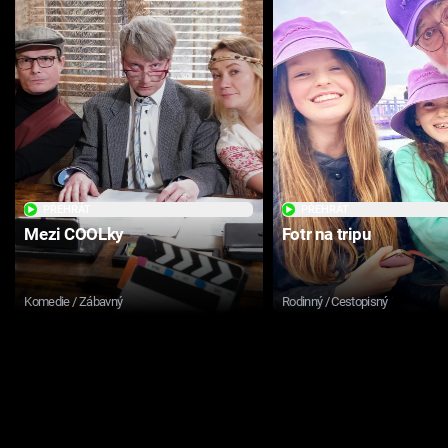
PŘEHRÁT
PŘEHRÁT
Mezi COOLky
Fotr na tripu
Komedie / Zábavný
Rodinný / Cestopisný