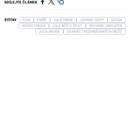
SDÍLEJTE ČLÁNEK
ŠTÍTKY
FILM
PAŘÍŽ
KALIFORNIE
JOHNNY DEPP
SATAN
HENRY FONDA
LOLA BĚŽÍ O ŽIVOT
RICHARD LINKLATER
JACK BAUER
DVANÁCT ROZHNĚVANÝCH MUŽŮ