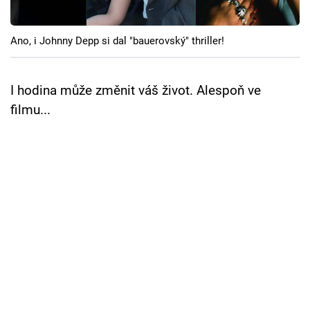
Cool Esport
Ano, i Johnny Depp si dal "bauerovský" thriller!
Pořady
TV Program
I hodina může změnit váš život. Alespoň ve
filmu...
Sledujte prima+
Přihlášení
Sledujte nás