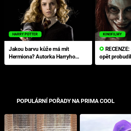
HARRY POTTER
KINOFILMY
Jakou barvu kůže má mít
RECENZE: Smrtelné zlo se
Hermiona? Autorka Harryho
opět probudi
Pottera přišla s ráznou
přichází s n
odpovědí
hororovou n
POPULÁRNÍ POŘADY NA PRIMA COOL