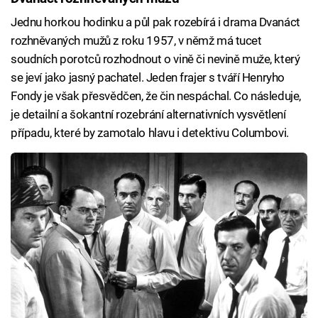
Jednu horkou hodinku a půl pak rozebírá i drama Dvanáct
rozhněvaných mužů z roku 1957, v němž má tucet
soudních porotců rozhodnout o vině či nevině muže, který
se jeví jako jasný pachatel. Jeden frajer s tváří Henryho
Fondy je však přesvědčen, že čin nespáchal. Co následuje,
je detailní a šokantní rozebrání alternativních vysvětlení
případu, které by zamotalo hlavu i detektivu Columbovi.