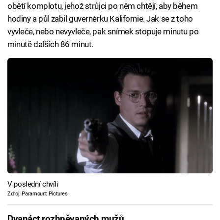
obětí komplotu, jehož strůjci po něm chtějí, aby během
hodiny a půl zabil guvernérku Kalifornie. Jak se z toho
vyvleče, nebo nevyvleče, pak snímek stopuje minutu po
minutě dalších 86 minut.
V poslední chvíli
Zdroj: Paramount Pictures
Dvanáct rozhněvaných mužů