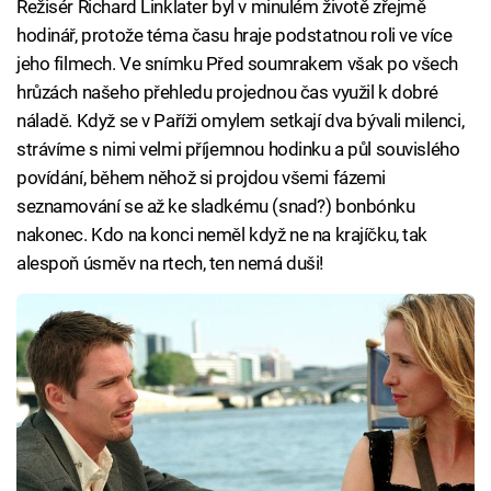
Režisér Richard Linklater byl v minulém životě zřejmě
hodinář, protože téma času hraje podstatnou roli ve více
jeho filmech. Ve snímku Před soumrakem však po všech
hrůzách našeho přehledu projednou čas využil k dobré
náladě. Když se v Paříži omylem setkají dva bývali milenci,
strávíme s nimi velmi příjemnou hodinku a půl souvislého
povídání, během něhož si projdou všemi fázemi
seznamování se až ke sladkému (snad?) bonbónku
nakonec. Kdo na konci neměl když ne na krajíčku, tak
alespoň úsměv na rtech, ten nemá duši!