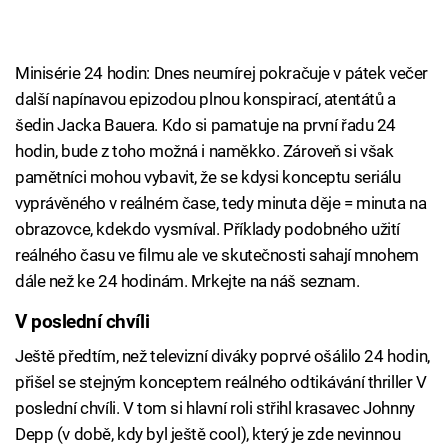
Minisérie 24 hodin: Dnes neumírej pokračuje v pátek večer
další napínavou epizodou plnou konspirací, atentátů a
šedin Jacka Bauera. Kdo si pamatuje na první řadu 24
hodin, bude z toho možná i naměkko. Zároveň si však
pamětníci mohou vybavit, že se kdysi konceptu seriálu
vyprávěného v reálném čase, tedy minuta děje = minuta na
obrazovce, kdekdo vysmíval. Příklady podobného užití
reálného času ve filmu ale ve skutečnosti sahají mnohem
dále než ke 24 hodinám. Mrkejte na náš seznam.
V poslední chvíli
Ještě předtím, než televizní diváky poprvé ošálilo 24 hodin,
přišel se stejným konceptem reálného odtikávání thriller V
poslední chvíli. V tom si hlavní roli střihl krasavec Johnny
Depp (v době, kdy byl ještě cool), který je zde nevinnou