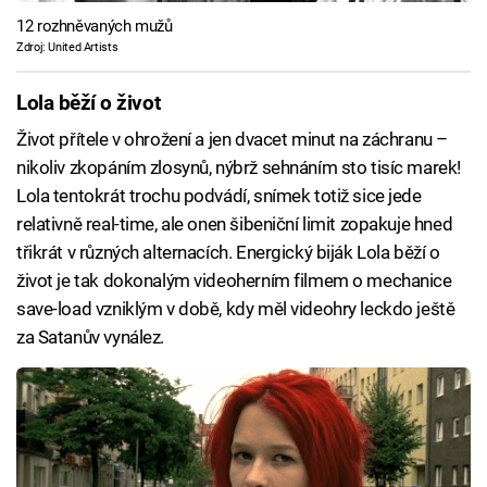
12 rozhněvaných mužů
Zdroj: United Artists
Lola běží o život
Život přítele v ohrožení a jen dvacet minut na záchranu –
nikoliv zkopáním zlosynů, nýbrž sehnáním sto tisíc marek!
Lola tentokrát trochu podvádí, snímek totiž sice jede
relativně real-time, ale onen šibeniční limit zopakuje hned
třikrát v různých alternacích. Energický biják Lola běží o
život je tak dokonalým videoherním filmem o mechanice
save-load vzniklým v době, kdy měl videohry leckdo ještě
za Satanův vynález.