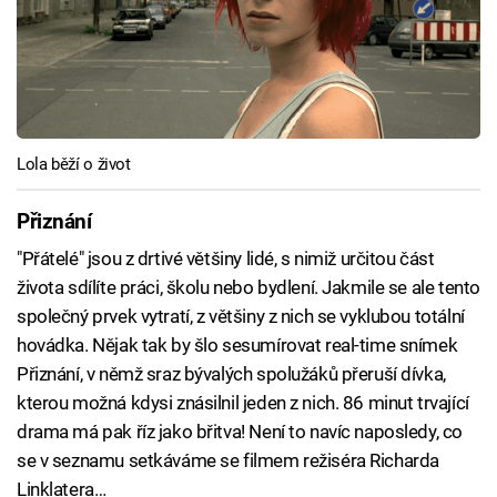
Lola běží o život
Přiznání
"Přátelé" jsou z drtivé většiny lidé, s nimiž určitou část
života sdílíte práci, školu nebo bydlení. Jakmile se ale tento
společný prvek vytratí, z většiny z nich se vyklubou totální
hovádka. Nějak tak by šlo sesumírovat real-time snímek
Přiznání, v němž sraz bývalých spolužáků přeruší dívka,
kterou možná kdysi znásilnil jeden z nich. 86 minut trvající
drama má pak říz jako břitva! Není to navíc naposledy, co
se v seznamu setkáváme se filmem režiséra Richarda
Linklatera…