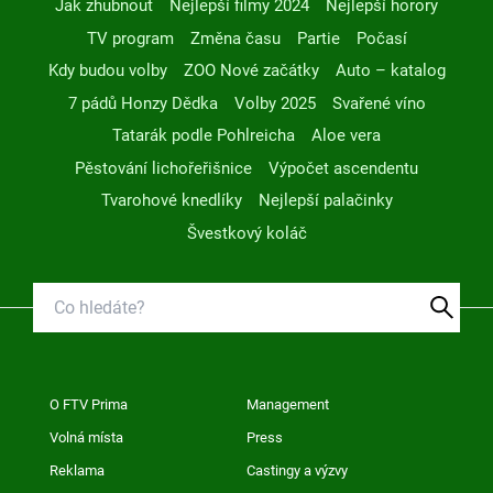
Jak zhubnout
Nejlepší filmy 2024
Nejlepší horory
TV program
Změna času
Partie
Počasí
Kdy budou volby
ZOO Nové začátky
Auto – katalog
7 pádů Honzy Dědka
Volby 2025
Svařené víno
Tatarák podle Pohlreicha
Aloe vera
Pěstování lichořeřišnice
Výpočet ascendentu
Tvarohové knedlíky
Nejlepší palačinky
Švestkový koláč
O FTV Prima
Management
Volná místa
Press
Reklama
Castingy a výzvy