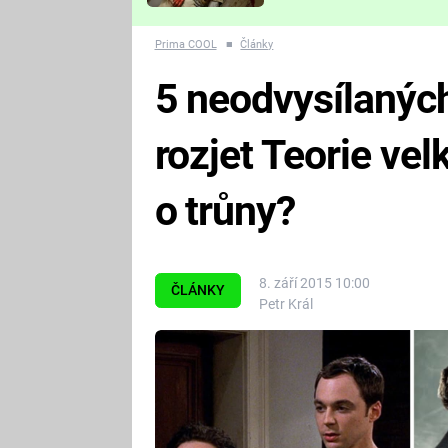
Které děsivé pecky vám
nejvíc zvednou tep?
Prima COOL
■
Články
5 neodvysílaných
rozjet Teorie ve
o trůny?
8. září 2015 10:00
ČLÁNKY
Petr Král