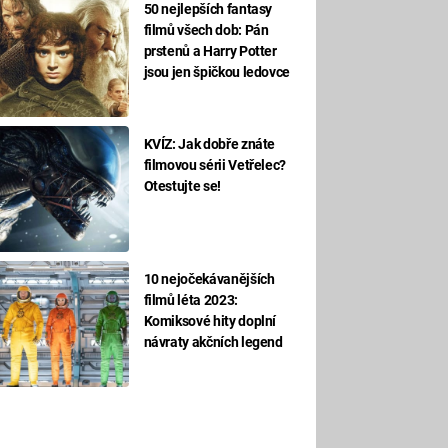
50 nejlepších fantasy
filmů všech dob: Pán
prstenů a Harry Potter
jsou jen špičkou ledovce
KVÍZ: Jak dobře znáte
filmovou sérii Vetřelec?
Otestujte se!
10 nejočekávanějších
filmů léta 2023:
Komiksové hity doplní
návraty akčních legend