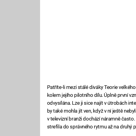
Patříte-li mezi stálé diváky Teorie velkého
kolem jejího pilotního dílu. Úplně první vz
odvysílána. Lze ji sice najít v útrobách in
by také mohla jít ven, když v ní ještě ne
v televizní branži dochází náramně často. 
strefila do správného rytmu až na druhý p