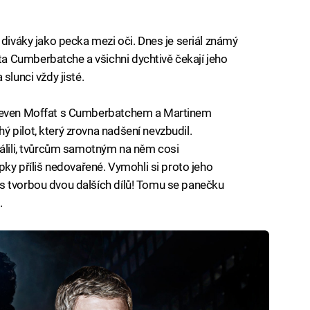
 diváky jako pecka mezi oči. Dnes je seriál známý
 Cumberbatche a všichni dychtivě čekají jeho
slunci vždy jisté.
Steven Moffat s Cumberbatchem a Martinem
 pilot, který zrovna nadšení nevzbudil.
válili, tvůrcům samotným na něm cosi
pky příliš nedovařené. Vymohli si proto jeho
s tvorbou dvou dalších dílů! Tomu se panečku
.