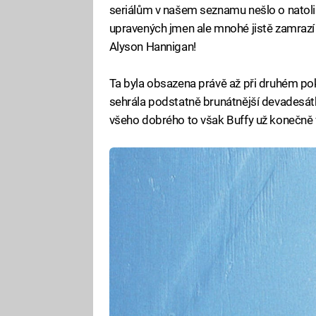
seriálům v našem seznamu nešlo o natolik
upravených jmen ale mnohé jistě zamrazí p
Alyson Hannigan!
Ta byla obsazena právě až při druhém pokusu
sehrála podstatně brunátnější devadesátk
všeho dobrého to však Buffy už konečně 