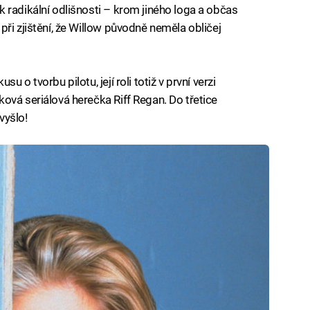
 radikální odlišnosti – krom jiného loga a občas
ři zjištění, že Willow původně neměla obličej
 o tvorbu pilotu, její roli totiž v první verzi
ová seriálová herečka Riff Regan. Do třetice
vyšlo!