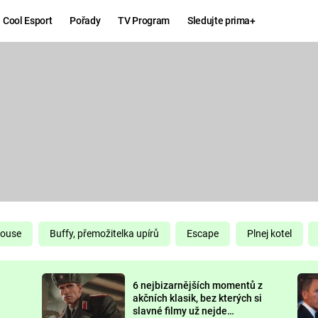
Cool Esport
Pořady
TV Program
Sledujte prima+
Hry
Zábava
MAFIA
ZÁBAVN
GALERI
GTA 6
NEJLEP
KINGDOM
KOMEDI
COME:
DELIVERANCE
CHUCK
House
Buffy, přemožitelka upírů
Escape
Plnej kotel
NORRIS
ESPORT
6 nejbizarnějších momentů z
DEADP
akčních klasik, bez kterých si
slavné filmy už nejde