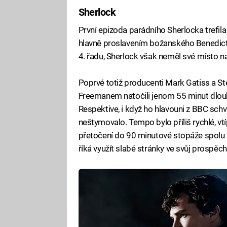
Sherlock
První epizoda parádního Sherlocka trefila
hlavně proslavením božanského Benedicta
4. řadu, Sherlock však neměl své místo na 
Poprvé totiž producenti Mark Gatiss a 
Freemanem natočili jenom 55 minut dlouhý
Respektive, i když ho hlavouni z BBC sch
neštymovalo. Tempo bylo příliš rychlé, vtí
přetočení do 90 minutové stopáže spolu 
říká využít slabé stránky ve svůj prospěch