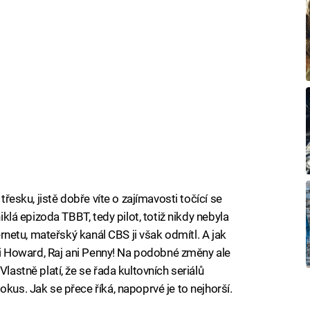
 třesku, jistě dobře víte o zajímavosti točící se
niklá epizoda TBBT, tedy pilot, totiž nikdy nebyla
ternetu, mateřský kanál CBS ji však odmítl. A jak
byli Howard, Raj ani Penny! Na podobné změny ale
Vlastně platí, že se řada kultovních seriálů
okus. Jak se přece říká, napoprvé je to nejhorší.