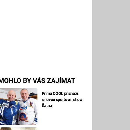
MOHLO BY VÁS ZAJÍMAT
Prima COOL přichází
s novou sportovní show
Šatna