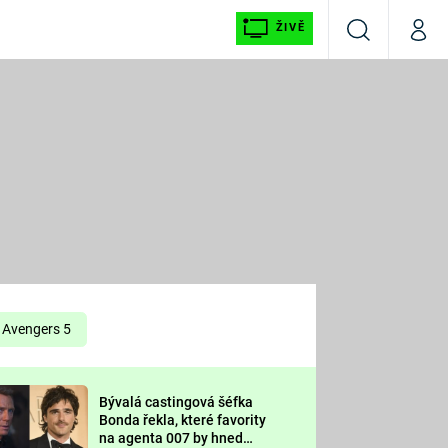
ŽIVĚ
Vyhledávání
Můj p
Prima+
É
CNN Prima NEWS
E
Prima FRESH
ŠÍ
Prima LIVING
E
Prima Ženy
Avengers 5
Prima LAJK
Bývalá castingová šéfka
OOL
Bonda řekla, které favority
Sledujte nás
na agenta 007 by hned