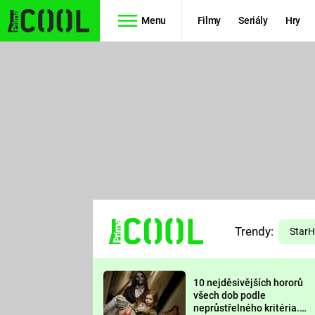
Menu
Filmy
Seriály
Hry
Seriály
Filmy
SIMPSONOVI
STAR WARS
HVĚZDNÁ
AVENGERS
BRÁNA
RYCHLE A
TEORIE
ZBĚSILE 10
Trendy:
VELKÉHO
Star
PREDÁTOR
TŘESKU
10 nejděsivějších hororů
FUTURAMA
všech dob podle
neprůstřelného kritéria.