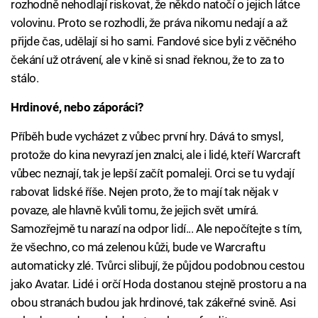
rozhodně nehodlají riskovat, že někdo natočí o jejich látce
volovinu. Proto se rozhodli, že práva nikomu nedají a až
přijde čas, udělají si ho sami. Fandové sice byli z věčného
čekání už otrávení, ale v kině si snad řeknou, že to za to
stálo.
Hrdinové, nebo záporáci?
Příběh bude vycházet z vůbec první hry. Dává to smysl,
protože do kina nevyrazí jen znalci, ale i lidé, kteří Warcraft
vůbec neznají, tak je lepší začít pomaleji. Orci se tu vydají
rabovat lidské říše. Nejen proto, že to mají tak nějak v
povaze, ale hlavně kvůli tomu, že jejich svět umírá.
Samozřejmě tu narazí na odpor lidí... Ale nepočítejte s tím,
že všechno, co má zelenou kůži, bude ve Warcraftu
automaticky zlé. Tvůrci slibují, že půjdou podobnou cestou
jako Avatar. Lidé i orčí Hoda dostanou stejně prostoru a na
obou stranách budou jak hrdinové, tak zákeřné svině. Asi