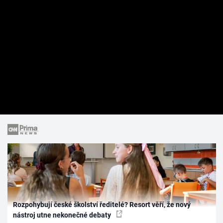
Rozpohybují české školství ředitelé? Resort věří, že nový
nástroj utne nekonečné debaty