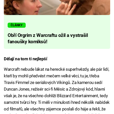
ČLÁNKY
Obří Orgrim z Warcraftu ožil a vystrašil
fanoušky komiksů!
Dělají na tom ti nejlepší
Warcraft nebude lákat na herecké superhvězdy, ale pár lidí,
kteří by mohli předvést mečem velké věci, tu je, třeba
Travis Fimmel ze seriálových Vikingů. Za kamerou sedí
Duncan Jones, režisér sci-fi Měsíc a Zdrojový kód, hlavní
však je, že na všechno dohlíží Blizzard Entertainment, tedy
samotní tvůrci hry. Ti měli v minulosti hned několik nabídek
od filmařů, ale všechny zájemce poslali do háje a řekli, že