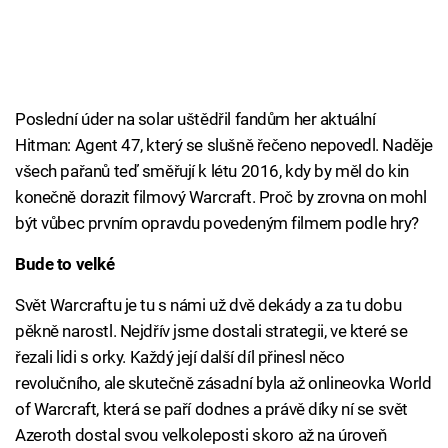
Poslední úder na solar uštědřil fandům her aktuální
Hitman: Agent 47, který se slušně řečeno nepovedl. Naděje
všech pařanů teď směřují k létu 2016, kdy by měl do kin
konečně dorazit filmový Warcraft. Proč by zrovna on mohl
být vůbec prvním opravdu povedeným filmem podle hry?
Bude to velké
Svět Warcraftu je tu s námi už dvě dekády a za tu dobu
pěkně narostl. Nejdřív jsme dostali strategii, ve které se
řezali lidi s orky. Každý její další díl přinesl něco
revolučního, ale skutečně zásadní byla až onlineovka World
of Warcraft, která se paří dodnes a právě díky ní se svět
Azeroth dostal svou velkoleposti skoro až na úroveň