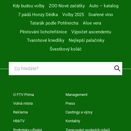
Kdy budou volby
ZOO Nové začátky
Auto – katalog
7 pádů Honzy Dědka
Volby 2025
Svařené víno
Tatarák podle Pohlreicha
Aloe vera
Pěstování lichořeřišnice
Výpočet ascendentu
Tvarohové knedlíky
Nejlepší palačinky
Švestkový koláč
O FTV Prima
Management
Volná místa
Press
Reklama
Castingy a výzvy
HbbTV
Kontakty
Podmínky užívání
Zpracování osobních údajů