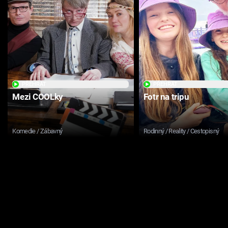
PŘEHRÁT
PŘEHRÁT
Mezi COOLky
Fotr na tripu
Komedie / Zábavný
Rodinný / Reality / Cestopisný