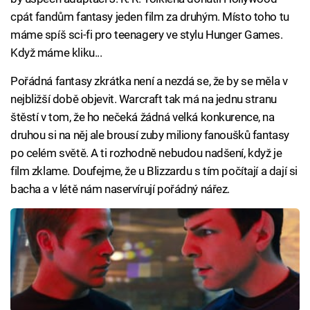
cpát fandům fantasy jeden film za druhým. Místo toho tu
máme spíš sci-fi pro teenagery ve stylu Hunger Games.
Když máme kliku...
Pořádná fantasy zkrátka není a nezdá se, že by se měla v
nejbližší době objevit. Warcraft tak má na jednu stranu
štěstí v tom, že ho nečeká žádná velká konkurence, na
druhou si na něj ale brousí zuby miliony fanoušků fantasy
po celém světě. A ti rozhodně nebudou nadšení, když je
film zklame. Doufejme, že u Blizzardu s tím počítají a dají si
bacha a v létě nám naservírují pořádný nářez.