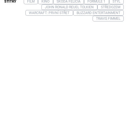
ŠTÍTKY
FILM
KINO
ŠKODA FELICIA
FORMULE 1
STYL
JOHN RONALD REUEL TOLKIEN
STŘEDOZEM
WARCRAFT: PRVNÍ STŘET
BLIZZARD ENTERTAINMENT
TRAVIS FIMMEL