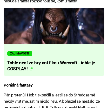
nebude sranda rozhodnout se, komu fandit.
ZAJÍMAVOSTI
Tohle není ze hry ani filmu Warcraft - tohle je
COSPLAY!
Pořádná fantasy
Pán prstenů i Hobit skončili a jestli se do Středozemě
někdy vrátíme, zatím nikdo neví. A bohužel se nestalo, že
by úspěch adaptací J. R. R. Tolkiena donutil Hollywood