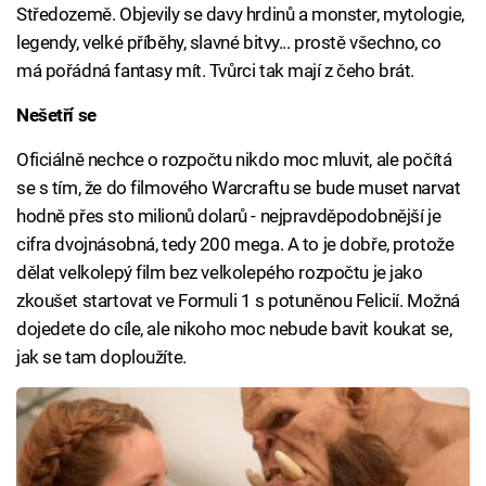
Středozemě. Objevily se davy hrdinů a monster, mytologie,
legendy, velké příběhy, slavné bitvy... prostě všechno, co
má pořádná fantasy mít. Tvůrci tak mají z čeho brát.
Nešetří se
Oficiálně nechce o rozpočtu nikdo moc mluvit, ale počítá
se s tím, že do filmového Warcraftu se bude muset narvat
hodně přes sto milionů dolarů - nejpravděpodobnější je
cifra dvojnásobná, tedy 200 mega. A to je dobře, protože
dělat velkolepý film bez velkolepého rozpočtu je jako
zkoušet startovat ve Formuli 1 s potuněnou Felicií. Možná
dojedete do cíle, ale nikoho moc nebude bavit koukat se,
jak se tam doploužíte.