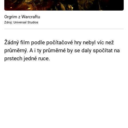
Cool Esport
Orgrim z Warcraftu
Pořady
Zdroj: Universal Studios
TV Program
Žádný film podle počítačové hry nebyl víc než
Sledujte prima+
průměrný. A i ty průměrné by se daly spočítat na
prstech jedné ruce.
Přihlášení
Sledujte nás