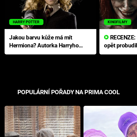
HARRY POTTER
KINOFILMY
Jakou barvu kůže má mít
RECENZE: Smrtelné zlo se
Hermiona? Autorka Harryho
opět probudi
Pottera přišla s ráznou
přichází s n
odpovědí
hororovou n
POPULÁRNÍ POŘADY NA PRIMA COOL