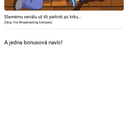
Cool Esport
Slavnému seriálu už šli párkrát po krku...
Pořady
Zdroj: Fox Broadcasting Company
TV Program
A jedna bonusová navíc!
Sledujte prima+
Přihlášení
Sledujte nás