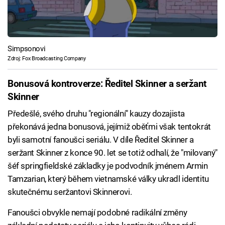
Simpsonovi
Zdroj: Fox Broadcasting Company
Bonusová kontroverze: Ředitel Skinner a seržant
Skinner
Předešlé, svého druhu "regionální" kauzy dozajista
překonává jedna bonusová, jejímiž oběťmi však tentokrát
byli samotní fanoušci seriálu. V díle Ředitel Skinner a
seržant Skinner z konce 90. let se totiž odhalí, že "milovaný"
šéf springfieldské základky je podvodník jménem Armin
Tamzarian, který během vietnamské války ukradl identitu
skutečnému seržantovi Skinnerovi.
Fanoušci obvykle nemají podobné radikální změny