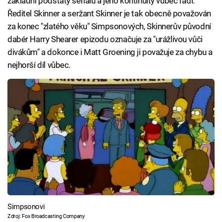
základní podstaty seriálu a jeho kontinuity vůbec rádi.
Ředitel Skinner a seržant Skinner je tak obecně považován
za konec "zlatého věku" Simpsonových, Skinnerův původní
dabér Harry Shearer epizodu označuje za "urážlivou vůči
divákům" a dokonce i Matt Groening ji považuje za chybu a
nejhorší díl vůbec.
Simpsonovi
Zdroj: Fox Broadcasting Company