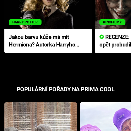
HARRY POTTER
KINOFILMY
Jakou barvu kůže má mít
RECENZE: Smrtelné zlo se
Hermiona? Autorka Harryho
opět probudi
Pottera přišla s ráznou
přichází s n
odpovědí
hororovou n
POPULÁRNÍ POŘADY NA PRIMA COOL