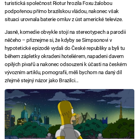
turistická společnost Riotur hrozila Foxu žalobou
podpořenou přímo brazilskou vládou, nakonec však
situaci urovnala baterie omluv z úst americké televize.
Jasně, komedie obvykle stojí na stereotypech a parodii
něčeho – přiznejme si, že kdyby se Simpsonovi v
hypotetické epizodě vydali do České republiky a byli tu
během zápletky okradeni hoteliérem, napadeni davem
opilých pivařů a nakonec odsouzeni k účasti na českém
vývozním artiklu, pornografii, měli bychom na daný díl
zřejmě stejný názor jako Brazilci...