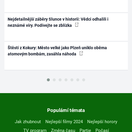
Nejdetailnější záběry Slunce v historii: Vědci odhalili i
neznámé víry. Podívejte se zblízka
Štěstí z Kokury: Město velké jako Plzeň uniklo oběma
atomovým bombám, zasáhla náhoda
Populární témata
Jak zhubnout
Nejlepší filmy 2024
Nejlepší horory
TV program
Změna času
Partie
Počasí