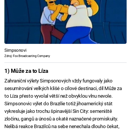
Simpsonovi
Zdroj: Fox Broadcasting Company
1) Může za to Líza
Zahraniční výlety Simpsonových vždy fungovaly jako
sesumírování velkých klišé o cílové destinaci, díl Může za
to Líza přesto vyvolal větší než obvyklou vlnu nevole.
Simpsonovic výlet do Brazílie totiž jihoamerický stát
vykresluje jako trochu špinavější Sin City: semeniště
zločinu, gangů a únosů a okatě naznačené promiskuity.
Nelibá reakce Brazilců na sebe nenechala dlouho čekat,