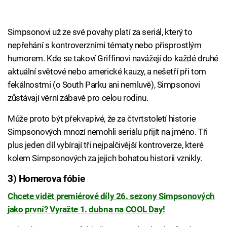
Simpsonovi už ze své povahy platí za seriál, který to
nepřehání s kontroverzními tématy nebo přisprostlým
humorem. Kde se takoví Griffinovi navážejí do každé druhé
aktuální světové nebo americké kauzy, a nešetří při tom
fekálnostmi (o South Parku ani nemluvě), Simpsonovi
zůstávají věrní zábavě pro celou rodinu.
Může proto být překvapivé, že za čtvrtstoletí historie
Simpsonových mnozí nemohli seriálu přijít na jméno. Tři
plus jeden díl vybírají tři nejpalčivější kontroverze, které
kolem Simpsonových za jejich bohatou historii vznikly.
3) Homerova fóbie
Chcete vidět premiérové díly 26. sezony Simpsonových
jako první? Vyražte 1. dubna na COOL Day!