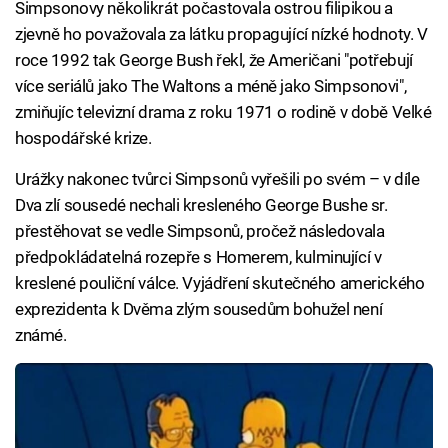
Simpsonovy několikrát počastovala ostrou filipikou a
zjevně ho považovala za látku propagující nízké hodnoty. V
roce 1992 tak George Bush řekl, že Američani "potřebují
více seriálů jako The Waltons a méně jako Simpsonovi",
zmiňujíc televizní drama z roku 1971 o rodině v době Velké
hospodářské krize.
Urážky nakonec tvůrci Simpsonů vyřešili po svém – v díle
Dva zlí sousedé nechali kresleného George Bushe sr.
přestěhovat se vedle Simpsonů, pročež následovala
předpokládatelná rozepře s Homerem, kulminující v
kreslené pouliční válce. Vyjádření skutečného amerického
exprezidenta k Dvěma zlým sousedům bohužel není
známé.