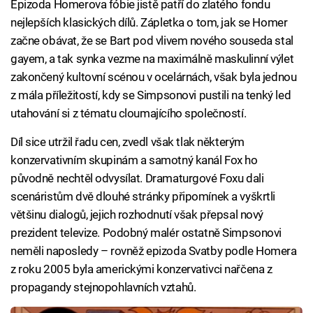
Epizoda Homerova fóbie jistě patří do zlatého fondu
nejlepších klasických dílů. Zápletka o tom, jak se Homer
začne obávat, že se Bart pod vlivem nového souseda stal
gayem, a tak synka vezme na maximálně maskulinní výlet
zakončený kultovní scénou v ocelárnách, však byla jednou
z mála příležitostí, kdy se Simpsonovi pustili na tenký led
utahování si z tématu cloumajícího společností.
Díl sice utržil řadu cen, zvedl však tlak některým
konzervativním skupinám a samotný kanál Fox ho
původně nechtěl odvysílat. Dramaturgové Foxu dali
scenáristům dvě dlouhé stránky připomínek a vyškrtli
většinu dialogů, jejich rozhodnutí však přepsal nový
prezident televize. Podobný malér ostatně Simpsonovi
neměli naposledy – rovněž epizoda Svatby podle Homera
z roku 2005 byla americkými konzervativci nařčena z
propagandy stejnopohlavních vztahů.