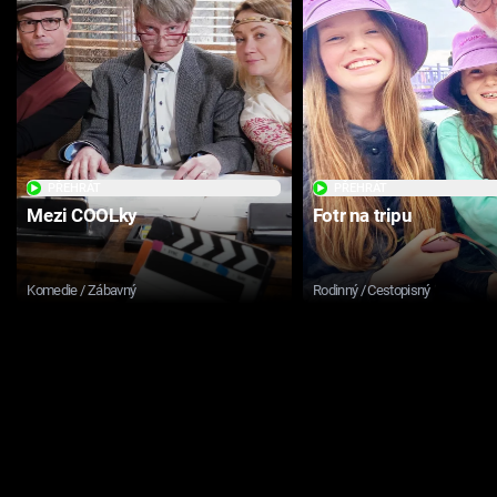
PŘEHRÁT
PŘEHRÁT
Mezi COOLky
Fotr na tripu
Komedie / Zábavný
Rodinný / Cestopisný