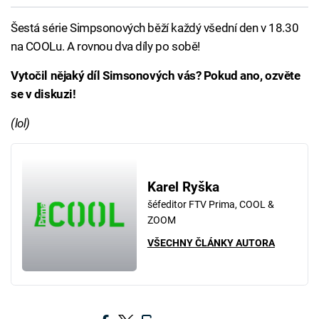
Šestá série Simpsonových běží každý všední den v 18.30
na COOLu. A rovnou dva díly po sobě!
Vytočil nějaký díl Simsonových vás? Pokud ano, ozvěte
se v diskuzi!
(lol)
Karel Ryška
šéfeditor FTV Prima, COOL &
ZOOM
VŠECHNY ČLÁNKY AUTORA